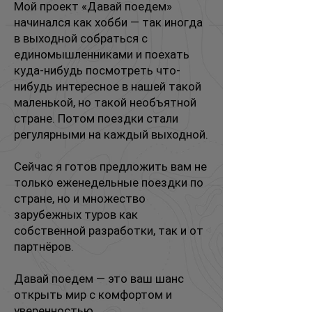
Мой проект «Давай поедем»
начинался как хобби — так иногда
в выходной собраться с
единомышленниками и поехать
куда-нибудь посмотреть что-
нибудь интересное в нашей такой
маленькой, но такой необъятной
стране. Потом поездки стали
регулярными на каждый выходной.
Сейчас я готов предложить вам не
только еженедельные поездки по
стране, но и множество
зарубежных туров как
собственной разработки, так и от
партнёров.
Давай поедем — это ваш шанс
открыть мир с комфортом и
уверенностью.