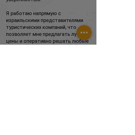
Я работаю напрямую с
израильскими представителями
туристических компаний, что
позволяет мне предлагать лучшие
цены и оперативно решать любые
вопросы. Позвоните мне, чтобы
мы вместе составили план на
отпуск, который оставит самые
яркие впечатления.
Лео Путешественник