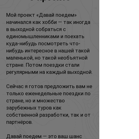
Мой проект «Давай поедем»
начинался как хобби — так иногда
в выходной собраться с
единомышленниками и поехать
куда-нибудь посмотреть что-
нибудь интересное в нашей такой
маленькой, но такой необъятной
стране. Потом поездки стали
регулярными на каждый выходной.
Сейчас я готов предложить вам не
только еженедельные поездки по
стране, но и множество
зарубежных туров как
собственной разработки, так и от
партнёров.
Давай поедем — это ваш шанс