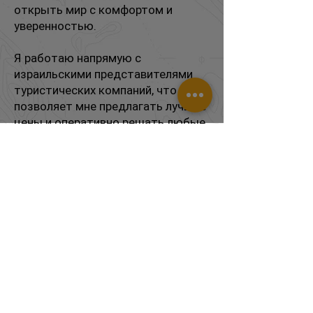
открыть мир с комфортом и
уверенностью.
Я работаю напрямую с
израильскими представителями
туристических компаний, что
позволяет мне предлагать лучшие
цены и оперативно решать любые
вопросы. Позвоните мне, чтобы
мы вместе составили план на
отпуск, который оставит самые
яркие впечатления.
Лео Путешественник