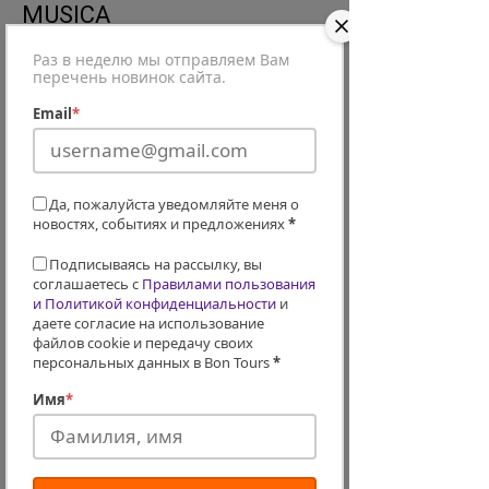
MUSICA
Раз в неделю мы отправляем Вам
Порты
перечень новинок сайта.
Генуя › Марсель › Малага › Кадис ›
Email
*
Лиссабон › Аликанте › Маон › Ольбия ›
Генуя
Даты и цены
Да, пожалуйста уведомляйте меня о
новостях, событиях и предложениях
*
Длительность
Подписываясь на рассылку, вы
9 дней
соглашаетесь с
Правилами пользования
и Политикой конфиденциальности
и
Лайнер
даете согласие на использование
дней
файлов cookie и передачу своих
персональных данных в Bon Tours
*
Описание круиза
Имя
*
Круизный лайнер MSC MSC MUSICA был 
спущен на воду со французских 
стапелей. По традиции, "крестной 
матерью" судна стала  великая 