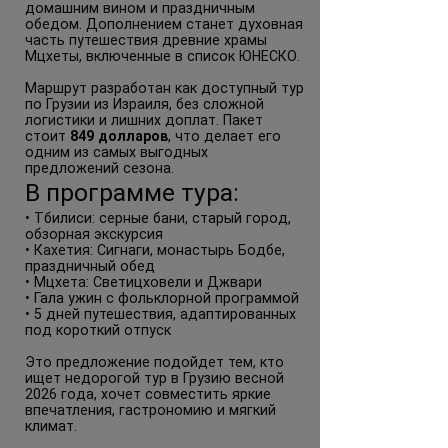
домашним вином и праздничным
обедом. Дополнением станет духовная
часть путешествия древние храмы
Мцхеты, включенные в список ЮНЕСКО.
Маршрут разработан как доступный тур
по Грузии из Израиля, без сложной
логистики и лишних доплат. Пакет
стоит
849 долларов
, что делает его
одним из самых выгодных
предложений сезона.
В программе тура:
• Тбилиси: серные бани, старый город,
обзорная экскурсия
• Кахетия: Сигнаги, монастырь Бодбе,
праздничный обед
• Мцхета: Светицховели и Джвари
• Гала ужин с фольклорной программой
• 5 дней путешествия, адаптированных
под короткий отпуск
Это предложение подойдет тем, кто
ищет недорогой тур в Грузию весной
2026 года, хочет совместить яркие
впечатления, гастрономию и мягкий
климат.