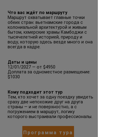
Что вас ждёт по маршруту
Маршрут охватывает главные точки
обеих стран: вьетнамские города с
колониальной архитектурой и живым
бытом, кхмерские храмы Камбоджи с
тысячелетней историей, природу и
воду, которую здесь везде много и она
всегда в кадре.
Даты и цены
12/01/2027 — от $4950
Доплата за одноместное размещение:
$1030
Кому подходит этот тур
Тем, кто хочет за одну поездку увидеть
сразу две непохожие друг на друга
страны — и не поверхностно, а с
погружением в маршрут, логику
которого выстраивали профессионалы.
Программа тура