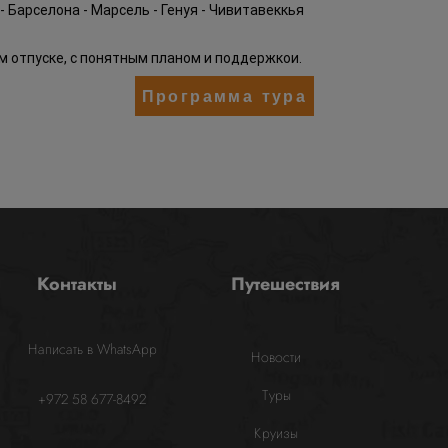
 - Барселона - Марсель - Генуя - Чивитавеккья
ом отпуске, с понятным планом и поддержкои.
Программа тура
Контакты
Путешествия
Написать в WhatsApp
Новости
Туры
+972 58 677-8492
Круизы