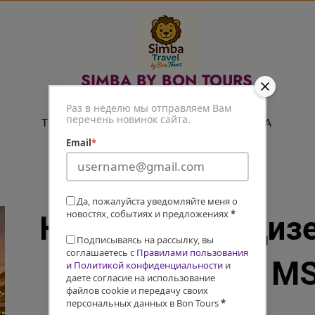
SIMBA BY BON TOURS
Путешествуй легко
Раз в неделю мы отправляем Вам
перечень новинок сайта.
ТУРЫ
ЭКСКУРСИИ
СПА
Email
*
Да, пожалуйста уведомляйте меня о
новостях, событиях и предложениях
*
Классика Средиз
Подписываясь на рассылку, вы
соглашаетесь с
Правилами пользования
- тур-круиз на M
и Политикой конфиденциальности
и
даете согласие на использование
файлов cookie и передачу своих
персональных данных в Bon Tours
*