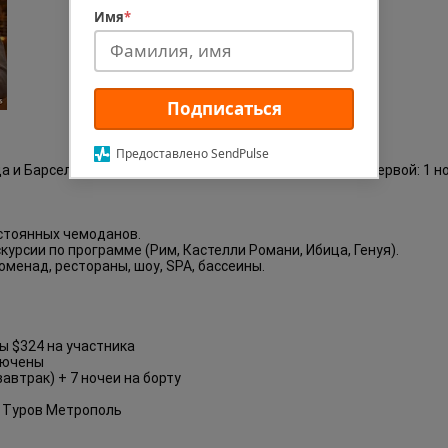
Имя
*
Подписаться
Предоставлено SendPulse
ца и Барселона в финале. Формат, где голова отдыхает первой: 1 н
постоянных чемоданов.
курсии по программе (Рим, Кастелли Романи, Ибица, Генуя).
оменад, рестораны, шоу, SPA, бассеины.
ы $324 на участника
лючены
автрак) + 7 ночеи на борту
 Туров Метрополь