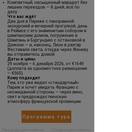
Компактный, насыщенный маршрут без
лишних переездов — 8 дней, всё по
делу
Что вас ждёт
Два дня в Париже с панорамной
экскурсией и вечерней прогулкой, день
в Реймсе с его знаменитым собором и
шампанским домом, погружение в
Шампань и Бургундию с остановкой в
Дижоне — и, наконец, Лион в разгар
Фестиваля света, откуда через Женеву
вы отправитесь домой.
Даты и цены
29 ноября – 6 декабря 2026, от €1649
(доплата за одноместное размещение
— €560).
Кому подходит
Тем, кто уже видел «стандартный»
Париж и хочет увидеть Францию с
неожиданной стороны — через вино,
свет и предрождественскую
атмосферу французской провинции.
Программа тура
Предыдущая новость
Следующая новость