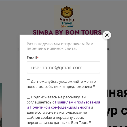
SIMBA BY BON TOURS
Путешествуй легко
Раз в неделю мы отправляем Вам
перечень новинок сайта.
ТУРЫ
ЭКСКУРСИИ
СПА
Email
*
Да, пожалуйста уведомляйте меня о
новостях, событиях и предложениях
*
ОАЭ: Восточна
Подписываясь на рассылку, вы
соглашаетесь с
Правилами пользования
PREMIUM — тур 
и Политикой конфиденциальности
и
даете согласие на использование
файлов cookie и передачу своих
персональных данных в Bon Tours
*