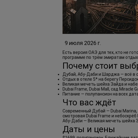
9 июля 2026 г.
Есть версия ОАЭ для тех, кто не г
программе по трём эмиратам отдых 
Почему стоит выбр
Дубай, Абу-Даби и Шарджа — всё в 
Отдых в отеле 5* на берегу Персидс
Великая мечеть шейха Зайда и наб
Dubai Frame, Dubai Mall, сад Miracle 
Питание — полупансион на всех дат
Что вас ждёт
Современный Дубай — Dubai Marina, P
смотровая Dubai Frame и небоскрёб 
Абу-Даби — Великая мечеть шейха За
Даты и цены
$1699, полупансион. Ближайшие даты 