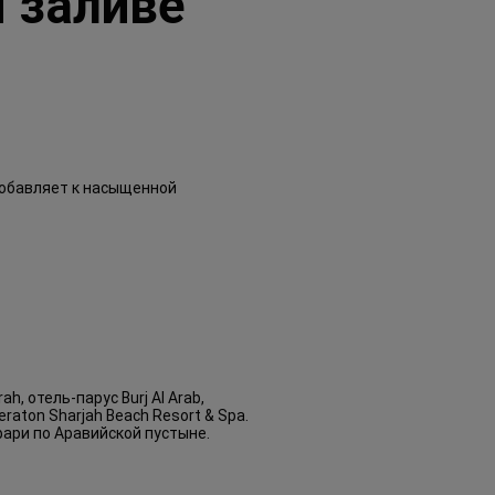
 заливе
 добавляет к насыщенной
, отель-парус Burj Al Arab,
raton Sharjah Beach Resort & Spa.
фари по Аравийской пустыне.