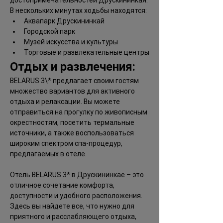
достопримечательностей Друскининкая. 
В нескольких минутах ходьбы находятся:
Аквапарк Друскининкай
Городской парк
Музей искусства и культуры
Торговые и развлекательные центры
Отдых и развлечения:
BELARUS 3\* предлагает своим гостям 
множество вариантов для активного 
отдыха и релаксации. Вы можете 
отправиться на прогулку по живописным 
окрестностям, посетить термальные 
источники, а также воспользоваться 
широким спектром спа-процедур, 
предлагаемых в отеле.
Отель BELARUS 3* в Друскининкае – это 
отличное сочетание комфорта, 
доступности и удобного расположения. 
Здесь вы найдете все, что нужно для 
приятного и расслабляющего отдыха, 