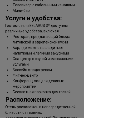
Телевизор с кабельными каналами
Мини-бар
Услуги и удобства:
Гостям отеля BELARUS 3* доступны 
различные удобства, включая:
Ресторан, предлагающий блюда 
литовской и европейской кухни
Бар, где можно насладиться 
напитками и легкими закусками
Спа-центр с сауной и массажными 
услугами
Бассейн с подогревом
Фитнес-центр
Конференц-зал для деловых 
мероприятий
Бесплатная парковка для гостей
Расположение:
Отель расположен в непосредственной 
близости от главных 