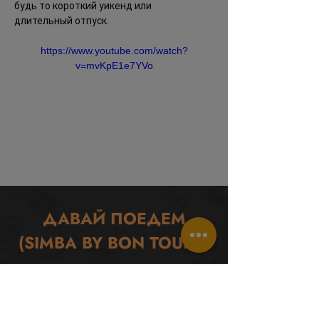
будь то короткий уикенд или 
длительный отпуск.
https://www.youtube.com/watch?
v=mvKpE1e7YVo
ДАВАЙ ПОЕДЕМ
(SIMBA BY BON TOURS)