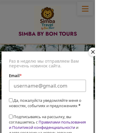
SIMBA BY BON TOURS
Раз в неделю мы отправляем Вам
перечень новинок сайта.
Email
*
Да, пожалуйста уведомляйте меня о
новостях, событиях и предложениях
*
/
Главная
СПА
/
Подписываясь на рассылку, вы
соглашаетесь с
Правилами пользования
Title
и Политикой конфиденциальности
и
даете согласие на использование