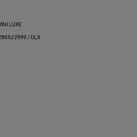
MINI LUXE
2869//2999 / DLX