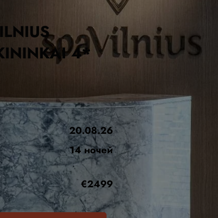
ILNIUS
ININKAI 4*
20.08.26
14 ночей
€2499