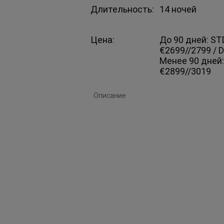
Д
лительность:
14 ночей
Цена:
До 90 дней: ST
€2699//2799 / 
Менее 90 дней:
€2899//3019
Описание