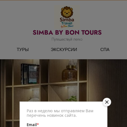
SIMBA BY BON TOURS
Путешествуй легко
ТУРЫ
ЭКСКУРСИИ
СПА
Раз в неделю мы отправляем Вам
перечень новинок сайта.
Email
*