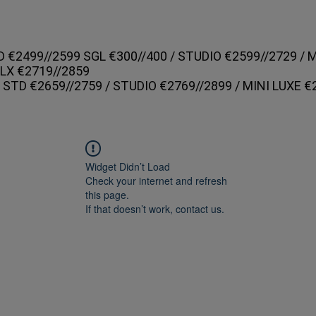
D €2499//2599 SGL €300//400 / STUDIO €2599//2729 / 
DLX €2719//2859
 STD €2659//2759 / STUDIO €2769//2899 / MINI LUXE €
Widget Didn’t Load
Check your internet and refresh
this page.
If that doesn’t work, contact us.