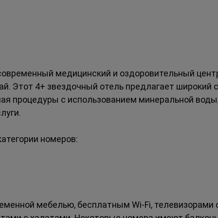
то современный медицинский и оздоровительный цент
ай. Этот 4+ звездочный отель предлагает широкий с
чая процедуры с использованием минеральной воды
луги.
категории номеров:
менной мебелью, бесплатным Wi-Fi, телевизорами с
тами с халатами. Некоторые номера имеют балкон