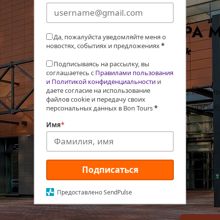
UPA M
Да, пожалуйста уведомляйте меня о
новостях, событиях и предложениях
*
4*
Подписываясь на рассылку, вы
соглашаетесь с
Правилами пользования
и Политикой конфиденциальности
и
Полны
даете согласие на использование
файлов cookie и передачу своих
проце
персональных данных в Bon Tours
*
Имя
*
Дата:
Длительность
Подписаться
Цена
Предоставлено SendPulse