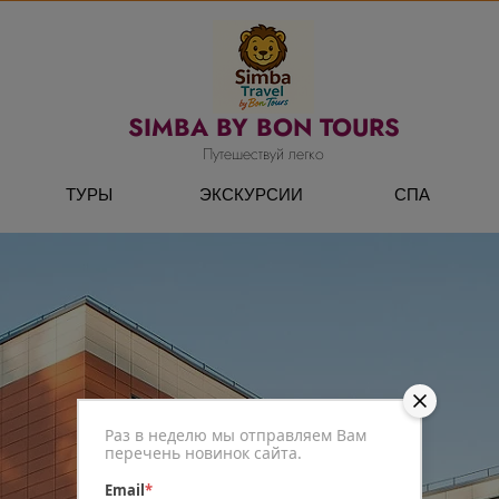
SIMBA BY BON TOURS
Путешествуй легко
ТУРЫ
ЭКСКУРСИИ
СПА
Раз в неделю мы отправляем Вам
перечень новинок сайта.
Email
*