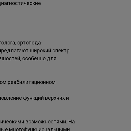
диагностические 
олога, ортопеда-
предлагают широкий спектр 
чностей, особенно для 
ном реабилитационном 
новление функций верхних и 
зическими возможностями. На 
ные многофункциональными 