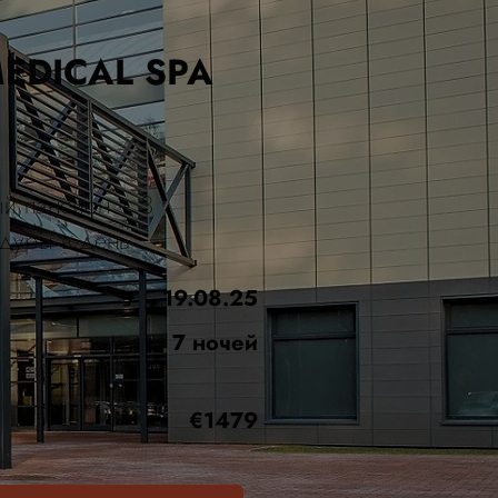
EDICAL SPA
й пансион + 3
дуры в день
19.08.25
7 ночей
€1479