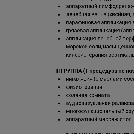
аппаратный лимфодренажн
лечебная ванна (хвойная,
парафиновая аппликация 
грязевая аппликация (апп
аппликация лечебной торфя
морской соли, насыщенно
кинезиотерапия вертикаль
III ГРУППА (1 процедурa по н
ингаляция (с маслами сос
физиотерапия
соляная комната
аудиовизуальная релакса
многофункциональный хру
аппаратный массаж стоп.