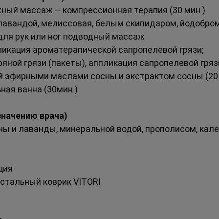
ый массаж – компрессионная терапия (30 мин.)
 лавандой, мелиссовая, белым скипидаром, йодобром
для рук или ног подводный массаж
ликация ароматерапической сапропелевой грязи;
ной грязи (пакеты), аппликация сапропелевой грязи)
й эфирными маслами сосны и экстрактом сосны (20 
ная ванна (30мин.)
азначению врача)
ны и лаванды, минеральной водой, прополисом, кале
ция 
стальный коврик VITORI 