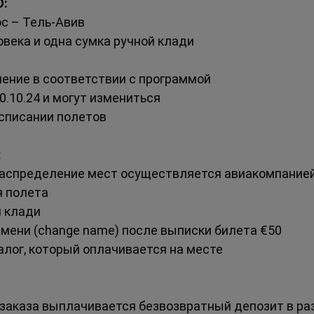
:
с – Тель-Авив
овека и одна сумка ручной клади
чение в соответствии с программой
0.10.24 и могут измениться
списании полетов
:
(распределение мест осуществляется авиакомпание
я полета 
й клади
мени (change name) после выписки билета €50
лог, который оплачивается на месте
аказа выплачивается безвозвратный депозит в разм