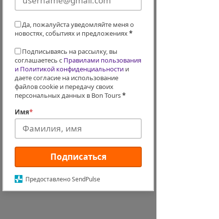
Цена
€1629
Да, пожалуйста уведомляйте меня о
Заказать по телефону
новостях, событиях и предложениях
*
+972 58 677-8493
Подписываясь на рассылку, вы
соглашаетесь с
Правилами пользования
и Политикой конфиденциальности
и
Описание
даете согласие на использование
файлов cookie и передачу своих
Widget Didn’t Load
персональных данных в Bon Tours
*
Check your internet and refresh
this page.
Имя
*
If that doesn’t work, contact us.
Подписаться
Предоставлено SendPulse