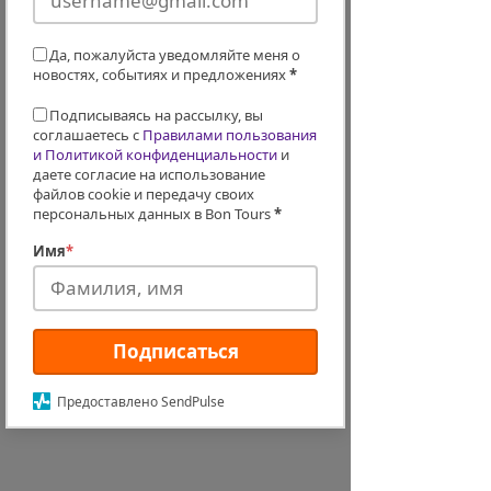
Цена
€1379
Да, пожалуйста уведомляйте меня о
Заказать по телефону
новостях, событиях и предложениях
*
+972 58 677-8493
Подписываясь на рассылку, вы
соглашаетесь с
Правилами пользования
и Политикой конфиденциальности
и
Описание
даете согласие на использование
файлов cookie и передачу своих
Widget Didn’t Load
персональных данных в Bon Tours
*
Check your internet and refresh
this page.
Имя
*
If that doesn’t work, contact us.
Подписаться
Предоставлено SendPulse