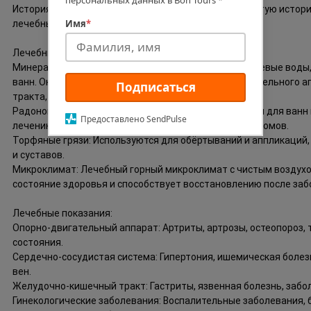
персональных данных в Bon Tours
*
История: Курорт существует с XVIII века и имеет богатую ист
Имя
*
лечебных ресурсов.
Лечебные факторы:
Минеральные воды: Бикарбонатно-кальциево-магниевые воды, 
ванн. Они помогают при заболеваниях опорно-двигательного 
Подписаться
тракта, сердечно-сосудистой системы и других.
Радоновые источники: Радоновые воды применяются для ванн и
Предоставлено SendPulse
лечению воспалительных процессов и болевых синдромов.
Торфяные грязи: Используются для обёртываний и аппликаций,
и суставов.
Микроклимат: Лечебный горный микроклимат с чистым воздухо
состояние здоровья и способствует восстановлению после заб
Лечебные показания:
Опорно-двигательный аппарат: Артриты, артрозы, остеопороз,
состояния.
Сердечно-сосудистая система: Гипертония, ишемическая болез
вен.
Желудочно-кишечный тракт: Гастриты, язвенная болезнь, забо
Гинекологические заболевания: Воспалительные заболевания, 