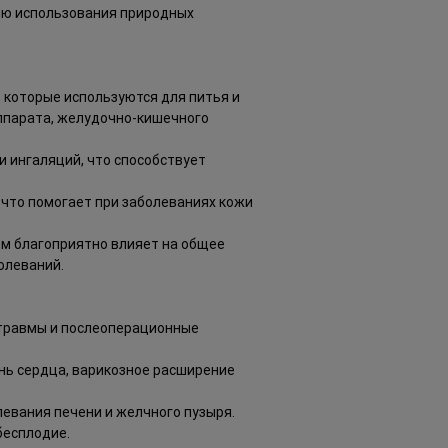
орию использования природных
которые используются для питья и
аппарата, желудочно-кишечного
 ингаляций, что способствует
 что помогает при заболеваниях кожи
м благоприятно влияет на общее
олеваний.
 травмы и послеоперационные
нь сердца, варикозное расширение
левания печени и желчного пузыря.
бесплодие.