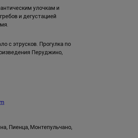
мантическим улочкам и 
гребов и дегустацией 
мя.
ло с этрусков. Прогулка по 
роизведения Перуджино, 
om
ена, Пиенца, Монтепульчано, 