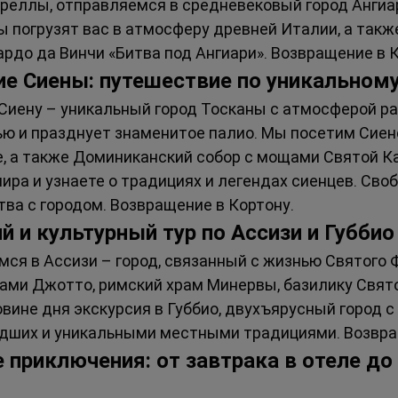
реллы, отправляемся в средневековый город Ангиар
 погрузят вас в атмосферу древней Италии, а также
рдо да Винчи «Битва под Ангиари». Возвращение в К
ие Сиены: путешествие по уникальном
 Сиену – уникальный город Тосканы с атмосферой ра
ю и празднует знаменитое палио. Мы посетим Сиенс
е, а также Доминиканский собор с мощами Святой К
ира и узнаете о традициях и легендах сиенцев. Сво
ва с городом. Возвращение в Кортону.
й и культурный тур по Ассизи и Губбио
мся в Ассизи – город, связанный с жизнью Святого 
ками Джотто, римский храм Минервы, базилику Свято
овине дня экскурсия в Губбио, двухъярусный город 
дших и уникальными местными традициями. Возвра
 приключения: от завтрака в отеле до 