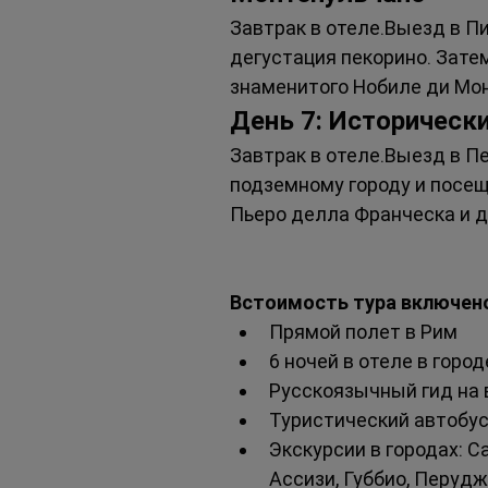
Завтрак в отеле.Выезд в П
дегустация пекорино. Зате
знаменитого Нобиле ди Мон
День 7: Историческ
Завтрак в отеле.Выезд в Пе
подземному городу и посещ
Пьеро делла Франческа и др
Встоимость тура включено
Прямой полет в Рим 
6 ночей в отеле в город
Русскоязычный гид на 
Туристический автобу
Экскурсии в городах: С
Ассизи, Губбио, Перуд