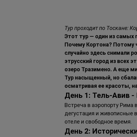
Тур проходит по Тоскане: К
Этот тур — один из самых 
Почему Кортона? Потому ч
случайно здесь снимали р
этрусский город из всех эт
озеро Тразимено. А еще м
Тур насыщенный, но сбала
осматривая ее красоты, н
День 1: Тель-Авив -
Встреча в аэропорту Рима в
дегустация и живописные в
отеле и свободное время.
День 2: Историческ