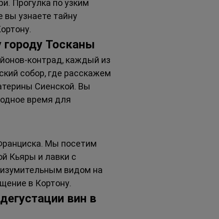
и. Прогулка по узким 
 вы узнаете тайну 
ортону.
у городу Тосканы
йонов-контрад, каждый из 
кий собор, где расскажем 
атерины Сиенской. Вы 
бодное время для 
Франциска. Мы посетим 
й Кьяры и лавки с 
с изумительным видом на 
щение в Кортону.
дегустации вин в 