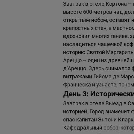
Завтрак в отеле.Кортона –
высоте 600 метров над дол
открытым небом, оставят 
крепостных стен, в местно
вдохновил многих гениев, з
насладиться чашечкой кофе
историю Святой Маргариты 
Ареццо – один из древнейш
д’Ареццо. Здесь снимался 
витражами Гийома де Марси
Франческа и узнаете, поче
День 3: Исторически
Завтрак в отеле.Выезд в Са
историей. Город знаменит 
спас капитан Энтони Кларк
Кафедральный собор, кото