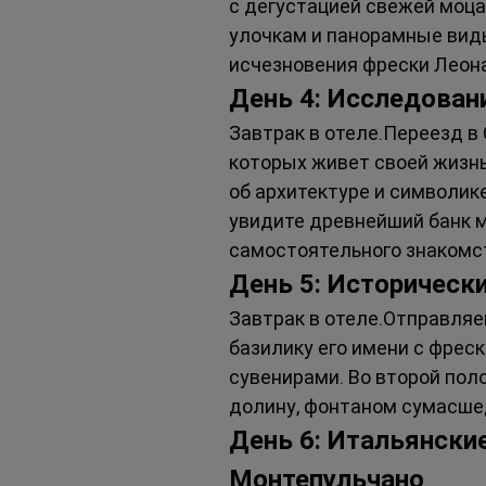
с дегустацией свежей моца
улочкам и панорамные виды
исчезновения фрески Леона
День 4: Исследован
Завтрак в отеле.Переезд в
которых живет своей жизнь
об архитектуре и символик
увидите древнейший банк м
самостоятельного знакомст
День 5: Исторически
Завтрак в отеле.Отправляе
базилику его имени с фрес
сувенирами. Во второй пол
долину, фонтаном сумасше
День 6: Итальянские
Монтепульчано