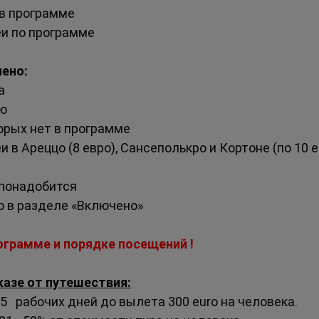
в программе
и по программе
чено:
а
лю
торых нет в программе
 в Ареццо (8 евро), Сансеполькро и Кортоне (по 10 е
 понадобится
о в разделе «Включено»
грамме и порядке посещений !
азе от путешествия:
5   рабочих дней до вылета 300 euro на человека.