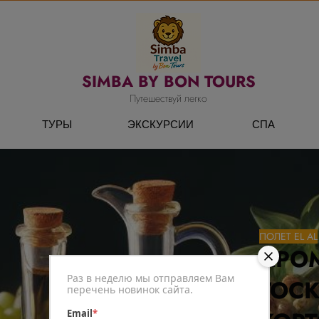
SIMBA BY BON TOURS
Путешествуй легко
ТУРЫ
ЭКСКУРСИИ
СПА
ПОЛЕТ EL AL
АРО
Раз в неделю мы отправляем Вам
ТОС
перечень новинок сайта.
Email
*