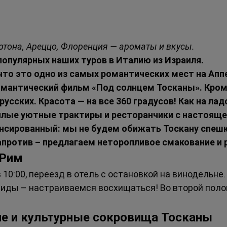
ортона, Ареццо, Флоренция — ароматы и вкусы.
популярных наших туров в Италию из Израиля.
то это одно из самых романтических мест на Апп
омантический фильм «Под солнцем Тосканы». Кроме
русских. Красота — на все 360 градусов! Как на ла
илые уютные трактиры и ресторанчики с настоящей
нсированный: мы не будем обижать Тоскану спешко
апротив – предлагаем неторопливое смакование и
 Рим
 10:00, переезд в отель с остановкой на винодельне
иды – настраиваемся восхищаться! Во второй поло
ие и культурные сокровища Тосканы