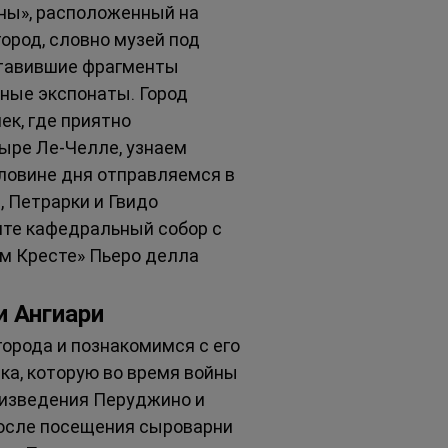
ны», расположенный на 
ород, словно музей под 
ставившие фрагменты 
ные экспонаты. Город 
к, где приятно 
ыре Ле-Челле, узнаем 
ловине дня отправляемся в 
 Петрарки и Гвидо 
ите кафедральный собор с 
м Кресте» Пьеро делла 
и Ангиари
орода и познакомимся с его 
ка, которую во время войны 
оизведения Перуджино и 
осле посещения сыроварни 