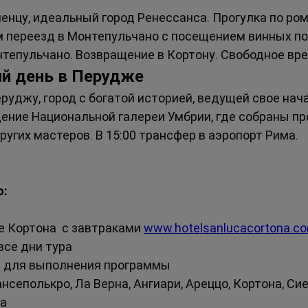
иенцу, идеальный город Ренессанса. Прогулка по ро
м переезд в Монтепульчано с посещением винных по
тепульчано. Возвращение в Кортону. Свободное вре
ий день в Перудже
руджу, город с богатой историей, ведущей свое нача
ение Национальной галереи Умбрии, где собраны п
угих мастеров. В 15:00 трансфер в аэропорт Рима.
: 
е Кортона  с завтраками 
www.hotelsanlucacortona.c
все дни тура
с для выполнения программы
ансеполькро, Ла Верна, Ангиари, Ареццо, Кортона, Си
жа