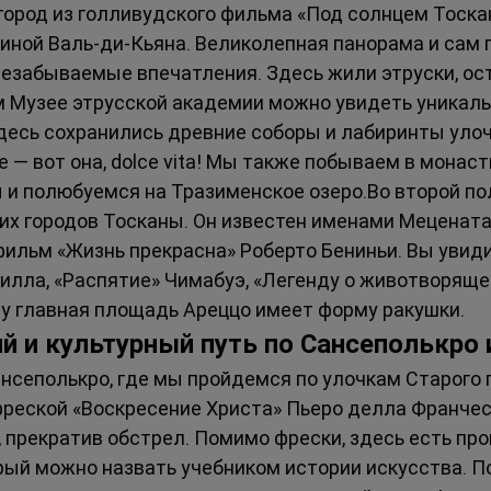
 город из голливудского фильма «Под солнцем Тоска
иной Валь-ди-Кьяна. Великолепная панорама и сам г
незабываемые впечатления. Здесь жили этруски, о
м Музее этрусской академии можно увидеть уникаль
десь сохранились древние соборы и лабиринты улоче
 — вот она, dolce vita! Мы также побываем в монаст
и полюбуемся на Тразименское озеро.Во второй по
их городов Тосканы. Он известен именами Мецената,
фильм «Жизнь прекрасна» Роберто Бениньи. Вы увид
лла, «Распятие» Чимабуэ, «Легенду о животворяще
му главная площадь Ареццо имеет форму ракушки.
й и культурный путь по Сансеполькро 
нсеполькро, где мы пройдемся по улочкам Старого г
фреской «Воскресение Христа» Пьеро делла Франчес
, прекратив обстрел. Помимо фрески, здесь есть пр
рый можно назвать учебником истории искусства. П