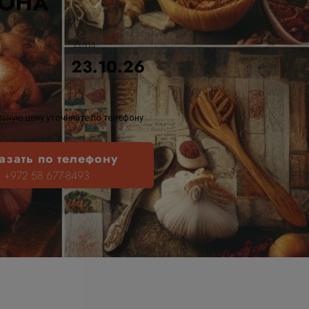
ТОНА
Дата
23.10.26
ьную цену уточняйте по телефону
азать по телефону
+972 58 677-8493