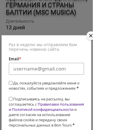
ГЕРМАНИЯ И СТРАНЫ
БАЛТИИ (MSC MUSICA)
Длительность
13 дней
Даты и цены:
Раз в неделю мы отправляем Вам
перечень новинок сайта.
Email
*
29.09.26
$4489
Да, пожалуйста уведомляйте меня о
новостях, событиях и предложениях
*
ПОДРОБНЕЕ
Подписываясь на рассылку, вы
соглашаетесь с
Правилами пользования
и Политикой конфиденциальности
и
Описание тура
даете согласие на использование
файлов cookie и передачу своих
Морской круиз: Скандинавия, Германия, 
персональных данных в Bon Tours
*
страны Балтии — Копенгаген, Стокгольм, 