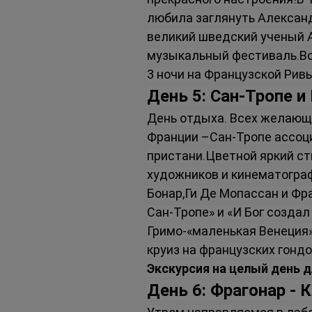
любила заглянуть Александ
великий шведский ученый А
музыкальный фестиваль.Во 
3 ночи на Французской Рив
День 5: Сан-Тропе и
День отдыха. Всех желающи
Франции –Сан-Тропе ассоци
пристани.Цветной яркий с
художников и кинематограф
Бонар,Ги Де Мопассан и Фр
Сан-Тропе» и «И Бог созда
Гримо-«маленькая Венеция
круиз на французских гондо
Экскурсия на целый день 
День 6: Фрагонар -