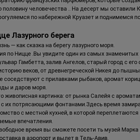
ораторию французских парфюмеров, которые созда
 половину человечества .. На десерт мы оставили К
рогуляемся по набережной Круазет и поднимемся по
дце Лазурного берега
знь — как сказка на берегу лазурного моря.
я по Ницце .Вы увидите один из самых знаменитых "
бульвар Гамбетта, залив Ангелов, старый город с его
сторию веков, от древнегреческой Никея до пышны
е соседствуют с прилавками рыбаков, аромат кори
нды и даров моря.
то живописная картинка: от рынка Салейя с аромата
 их потрясающими фонтанами.Здесь время замирает
комство с местной кухней, в которой переплетаются
аемые впечатления.
свободное время вы сможете посети ть музей Марка 
Доставка в аэропорт и вылет в Тель-Авив.