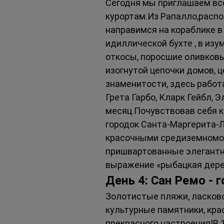
Сегодня мы приглашаем вс
курортам.Из Рапалло,расп
направимся на кораблике в
идиллической бухте , в из
откосы, поросшие оливковы
изогнутой цепочки домов, 
знаменитости, здесь работ
Грета Гарбо, Кларк Гейбл, 
месяц.Почувствовав себя к
городок Санта-Маргерита-Л
красочными средиземномор
пришвартованные элегантн
выражение «рыбацкая дерев
День 4: Сан Ремо - 
Золотистые пляжи, ласково
культурные памятники, крас
прекрасного настроения!В 