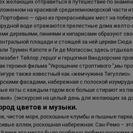
ех желающих отправиться в путешествие по знамен
оложенном на красивой средиземноморской части ит
 Портофино — одно из прекраснейших мест на побере
умрудной воде отражаются прелестные дома желто-о
ми деревьями, пиниями и кипарисами образуют свое
центральной площади и стоящей за ней церкви.Сюда
али Трумен Капоте и Ги де Мопассан; здесь отдыхал
Элизабет Тейлор ,герцог и герцогиня Виндзорские пр
ак героиня фильма "Укрощение строптивого ",мы пр
игуре также известный как «жемчужина Тигуллио».
скими фасадами, набережная с полоской изумрудн
ые яхты с каждым годом все больше стирают из па
ня». (экскурсия на целый день для желающих за до
город цветов и музыки.
е, чистое море, роскошные клумбы и пышные парки,
ивые аллеи, роскошная набережная. Сан-Ремо – это 
19 веке это место было особенно любимо русскими 