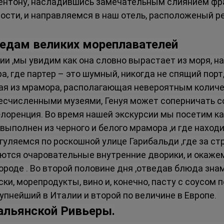
ентону, насладившись замечательным слиянием фра
сти, и направляемся в наш отель, расположеный ре
следам великих мореплавателей
ии ,мы увидим как она словно вырастает из моря, н
а, где партер – это шумный, никогда не спящий порт
ая из мрамора, располагающая невероятным количе
бесчисленными музеями, Генуя может соперничать с
Флоренция. Во время нашей экскурсии мы посетим к
 выполнен из черного и белого мрамора ,и где наход
огуляемся по роскошной улице Гарибальди ,где за с
тся очаровательные внутренние дворики, и окажем
городе . Во второй половине дня ,отведав блюда зна
и, морепродукты, вино и, конечно, пасту с соусом 
упнейший в Италии и второй по величине в Европе.
альянской Ривьеры.