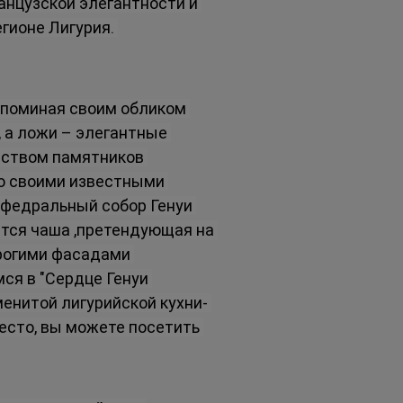
нцузской элегантности и 
гионе Лигурия. 
апоминая своим обликом 
, а ложи – элегантные 
ством памятников 
о своими известными 
афедральный собор Генуи 
ится чаша ,претендующая на 
трогими фасадами 
ся в "Сердце Генуи 
менитой лигурийской кухни- 
песто, вы можете посетить 