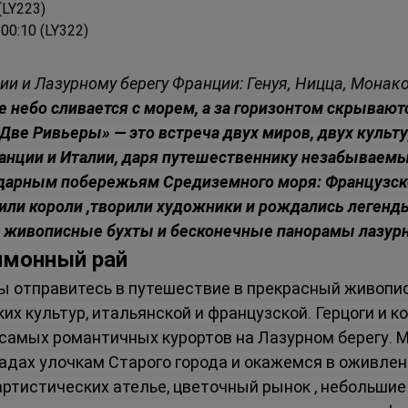
 (LY223)
 00:10 (LY322)
лии и Лазурному берегу Франции: Генуя, Ницца, Монак
 небо сливается с морем, а за горизонтом скрывают
ве Ривьеры» — это встреча двух миров, двух культу
анции и Италии, даря путешественнику незабываемы
дарным побережьям Средиземного моря: Французско
жили короли ,творили художники и рождались легенд
, живописные бухты и бесконечные панорамы лазурн
лимонный рай
вы отправитесь в путешествие в прекрасный живопи
х культур, итальянской и французской. Герцоги и к
самых романтичных курортов на Лазурном берегу. М
дах улочкам Старого города и окажемся в оживлен
тистических ателье, цветочный рынок , небольшие 