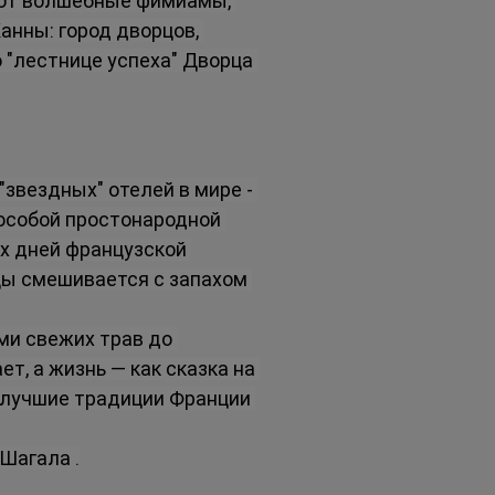
ют волшебные фимиамы, 
анны: город дворцов, 
 "лестнице успеха" Дворца 
звездных" отелей в мире - 
 особой простонародной 
х дней французской 
цы смешивается с запахом 
ми свежих трав до 
, а жизнь — как сказка на 
 лучшие традиции Франции 
Шагала .