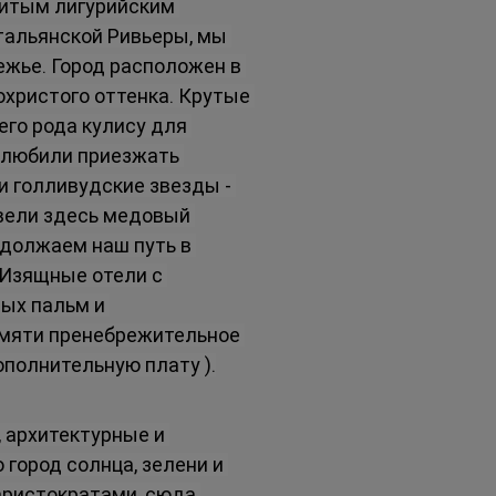
итым лигурийским 
альянской Ривьеры, мы 
жье. Город расположен в 
христого оттенка. Крутые 
го рода кулису для 
 любили приезжать 
и голливудские звезды - 
овели здесь медовый 
одолжаем наш путь в 
 Изящные отели с 
ых пальм и 
мяти пренебрежительное 
полнительную плату ).
 архитектурные и 
город солнца, зелени и 
аристократами, сюда 