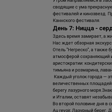
Утром направляемся в лаб
сводящие с ума прекрасную
фестивалей и кинозвезд. П
Каннского фестиваля.
День 7: Ницца - сер
Здесь время замирает, а жи
Нас ждет обзорная экскурси
Отель "Негреско", а также 
атмосферой сохраняющий и
аристократии: кондитерски
тимьяна и розмарина, лава
 Каждый уголок города — э
величественных площадей с
берегу лазурного моря.Зна
и Италии, оставят незабыв
Во второй половине дня в 
Au revoir, Лазурный берег. 