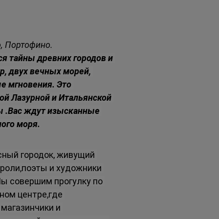
о, Портофино.
ся тайны древних городов и 
р, двух вечных морей, 
е мгновения. Это 
й Лазурной и Итальянской 
ы .Вас ждут изысканные 
ого моря.
сный городок, живущий 
ороли,поэты и художники 
ы совершим прогулку по 
ном центре,где 
магазинчики и 