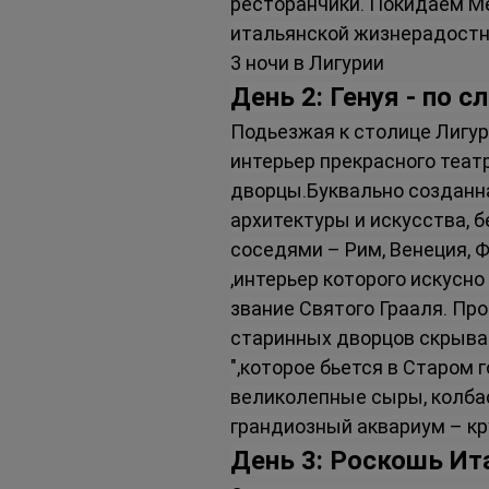
ресторанчики. Покидаем М
итальянской жизнерадостно
3 ночи в Лигурии
День 2: Генуя - по 
Подьезжая к столице Лигур
интерьер прекрасного театр
дворцы.Буквально созданн
архитектуры и искусства, 
соседями – Рим, Венеция, 
,интерьер которого искусно
звание Святого Грааля. Пр
старинных дворцов скрываю
",которое бьется в Старом 
великолепные сыры, колбаск
грандиозный аквариум – кр
День 3: Роскошь Ит