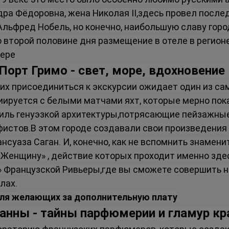
ра Фёдоровна, жена Николая II,здесь провел послед
льфред Нобель, но конечно, наибольшую славу горо
второй половине дня размещение в отеле в регионе
ьере
 Порт Гримо - свет, море, вдохновение
х присоединиться к экскурсии ожидает один из сам
ируется с белыми матчами яхт, которые мерно пок
тиль генуэзкой архитектуры,потрясающие пейзажны
истов.В этом городе создавали свои произведения 
ансуаза Саган. И, конечно, как не вспомнить знаме
л Женщину» , действие которых проходит именно зде
» Французской Ривьеры,где вы сможете совершить 
лах. 
для желающих за дополнительную плату
 Канны - тайны парфюмерии и гламур к