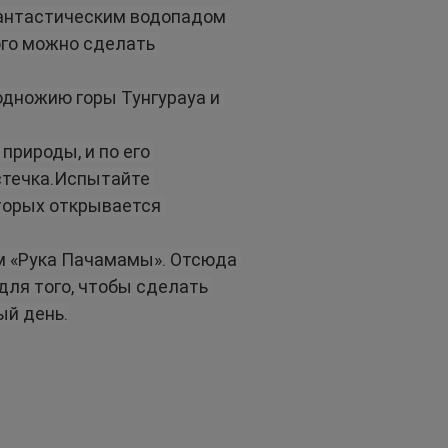
антастическим водопадом 
ого можно сделать 
одножию горы Тунгурауа и 
рироды, и по его 
течка.Испытайте 
торых открывается 
м «Рука Пачамамы». Отсюда 
ля того, чтобы сделать 
ый день.