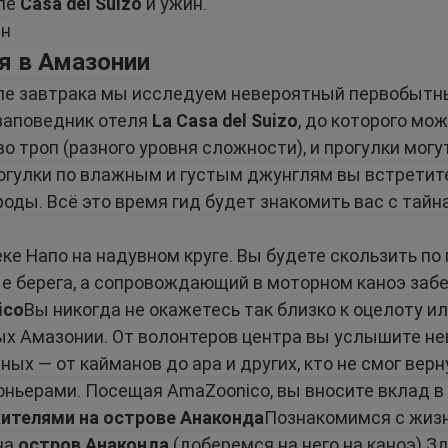
ле 
Casa del Suizo
 и ужин.
ин
я в Амазонии
е завтрака мы исследуем невероятный первобытны
заповедник отеля 
La Casa del Suizo
, до которого мож
 троп (разного уровня сложности), и прогулки могут
огулки по влажным и густым джунглям вы встретит
оды. Всё это время гид будет знакомить вас с тайн
ке Напо на надувном круге. Вы будете скользить по
е берега, а сопровождающий в моторном каноэ забе
ico
Вы никогда не окажетесь так близко к оцелоту или
х Амазонии. От волонтеров центра вы услышите не
ых — от кайманов до ара и других, кто не смог верн
оньерами. Посещая AmaZoonico, вы вносите вклад в
ителями на острове Анаконда
Познакомимся с жиз
а 
остров Анаконда
 (доберемся на него на каноэ).З