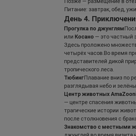
Позже — размещение в оте
Питание: завтрак, обед, уж
День 4. Приключени
Прогулка по джунглям
Посл
или 
Косано
 — это частный 
Здесь проложено множество
четырёх часов.Во время пр
представителей дикой прир
тропического леса.
Тюбинг
Плавание вниз по ре
разглядывая небо и зелёны
Центр животных AmaZoon
— центре спасения животны
трагические истории животн
после столкновения с брак
Знакомство с местными ж
джунглей во время визита н