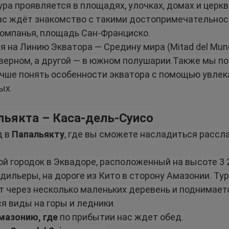
ра проявляется в площадях, улочках, домах и церкв
ас ждёт знакомство с такими достопримечательностя
Компанья, площадь Сан-Франциско.
 на Линию Экватора — Средину мира (Mitad del Mund
северном, а другой — в южном полушарии.Также мы п
 лучше понять особенности экватора с помощью увле
ых.
альякта – Каса-дель-Суисо
 в 
Папальякту
, где вы сможете насладиться расс
ой городок в Эквадоре, расположенный на высоте 3 2
дильеры, на дороге из Кито в сторону Амазонии. Ту
т через несколько маленьких деревень и поднимаетс
я виды на горы и ледники.
мазонию, где
 по прибытии нас ждет обед.