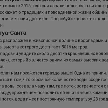
 и только с 2015 года они начали пользоваться элек
асскажет о традициях и повседневной жизни общины,
 для метания дротиков. Попробуйте попасть в цель!
ин
гуа-Санта
с расположен в живописной долине с водопадами и 
а, высота которого достигает 5016 метров.
падов» и увидите около десятка красивейших водоп
ла»), который является одним из самых высоких вод
ов.
ола» нам покажется гораздо выше! Одна из причин, 
тся в том, что огромное количество воды сходится 
ила воды создала чашу там, где поток встречается с 
оду, прежде чем позволить ей выйти через каменис
 поток, вода имеет постоянную температуру 23 гра