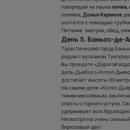
говорящая на языке 
кичва
,
хозяйка, 
Донья Кармела
, р
охотятся с помощью трубки
Питание: завтрак, обед, уж
День 5. Баньос-де-А
Туристический город Баньо
рядом с вулканом Тунгурау
Вы проедете «Дорогой водо
дель-Дьябло («Котел Дьяво
достигает высоты 80 метр
На самом деле «Котел Дьяв
таким массивным, заключае
упасть с горного уступа. С
удерживает всю бурлящую в
Несмотря на очень сильный
бирюзовый цвет.