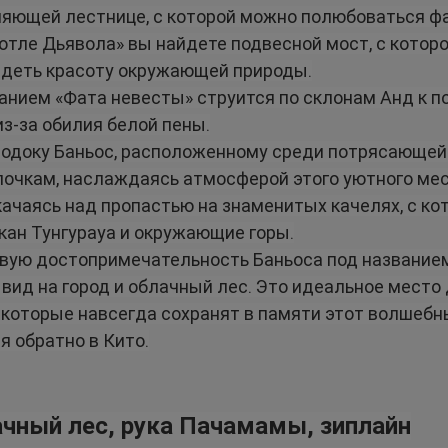
ляющей лестнице, с которой можно полюбоваться ф
Котле Дьявола» вы найдете подвесной мост, с котор
идеть красоту окружающей природы.
анием «Фата невесты» струится по склонам Анд к п
з-за обилия белой пены.
родоку Баньос, расположенному среди потрясающей п
очкам, наслаждаясь атмосферой этого уютного мес
чаясь над пропастью на знаменитых качелях, с ко
кан Тунгурауа и окружающие горы.
овую достопримечательность Баньоса под название
ид на город и облачный лес. Это идеальное место д
которые навсегда сохранят в памяти этот волшебн
 обратно в Кито.
ачный лес, рука Пачамамы, зиплайн