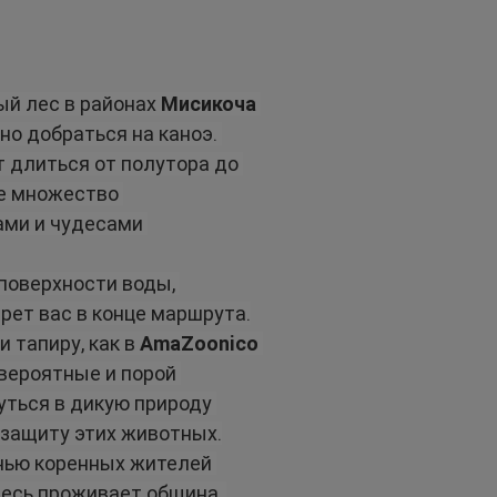
й лес в районах 
Мисикоча
но добраться на каноэ. 
 длиться от полутора до 
е множество 
ами и чудесами 
 поверхности воды, 
рет вас в конце маршрута.
 тапиру, как в 
AmaZoonico
вероятные и порой 
уться в дикую природу 
 защиту этих животных.
нью коренных жителей 
десь проживает община, 