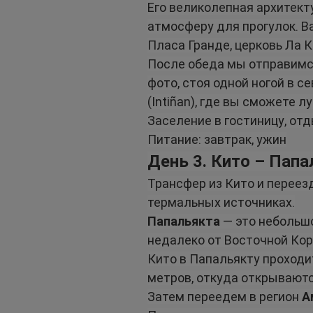
Его великолепная архитекту
атмосферу для прогулок. В
Пласа Гранде, церковь Ла 
После обеда мы отправимся
фото, стоя одной ногой в 
(Intiñan), где вы сможете
Заселение в гостиницу, отд
Питание: завтрак, ужин
День 3. Кито – Пап
Трансфер из Кито и переезд
термальных источниках.
Папальякта
 — это небольш
недалеко от Восточной Кор
Кито в Папальякту проходи
метров, откуда открываютс
Затем переедем в регион 
А