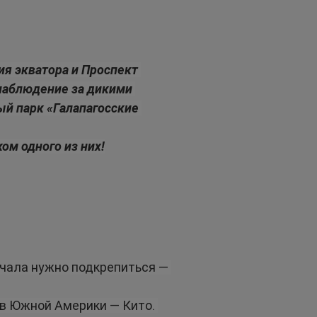
я экватора и Проспект 
наблюдение за дикими 
й парк «Галапагосские 
ом одного из них!
ачала нужно подкрепиться — 
в Южной Америки — Кито. 