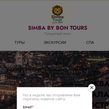
SIMBA BY BON TOURS
Путешествуй легко
ТУРЫ
ЭКСКУРСИИ
СПА
ЭКВ
ГАЛ
Раз в неделю мы отправляем Вам
перечень новинок сайта.
ОСТ
Email
*