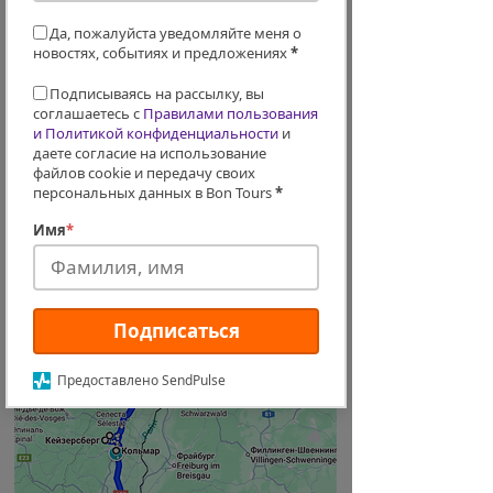
Да, пожалуйста уведомляйте меня о
€1599
Цена
новостях, событиях и предложениях
*
Подписываясь на рассылку, вы
Подробнее о туре
соглашаетесь с
Правилами пользования
Оператор:
Ophir Tours
и Политикой конфиденциальности
и
Гид:
Игорь Черкасский
даете согласие на использование
файлов cookie и передачу своих
Доплата за сингл: €540
персональных данных в Bon Tours
*
Питание: завтраки
Имя
*
Тур проходит по Швейцарии и 
Эльзасу: Цюрих, Берн, Люцерн, 
Кольмар.
Подписаться
Предоставлено SendPulse