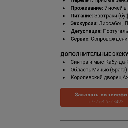
Перелет:
 Прямые рейс
Проживание:
 7 ночей 
Питание:
 Завтраки (бу
Экскурсии:
 Лиссабон, П
Дегустация:
 Португаль
Сервис:
 Сопровождение
ДОПОЛНИТЕЛЬНЫЕ ЭКСКУ
Синтра и мыс Кабу-да-
Область Минью (Брага) 
Королевский дворец Аж
Заказать по телефо
+972 58 677-8493