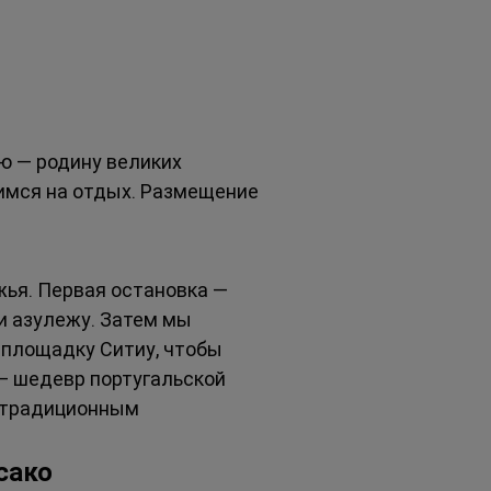
ю — родину великих 
имся на отдых. Размещение 
ья. Первая остановка — 
и азулежу. Затем мы 
площадку Ситиу, чтобы 
— шедевр португальской 
 традиционным 
сако