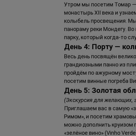
Утром мы посетим Томар —
монастырь XII века и узнае
колыбель просвещения. Мы
панораму реки Мондегу. Во
парку, который когда-то сл
День 4: Порту — ко
Весь день посвящён велико
грандиозными панно из пли
пройдём по ажурному мосту
посетим винные погреба Ви
День 5: Золотая об
(Экскурсия для желающих, з
Приглашаем вас в самую «з
Римом», и посетим храмовы
можно дополнить круизом п
«зелёное вино» (Vinho Verde