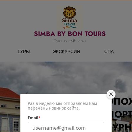
SIMBA BY BON TOURS
Путешествуй легко
ТУРЫ
ЭКСКУРСИИ
СПА
ЭПО
Раз в неделю мы отправляем Вам
перечень новинок сайта.
ПОР
Email
*
ТУРН