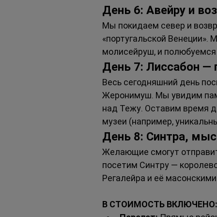
День 6: Авейру и во
Мы покидаем север и возвр
«португальской Венеции». 
молисейруш, и полюбуемся 
День 7: Лиссабон — 
Весь сегодняшний день пос
Жеронимуш. Мы увидим пам
над Тежу. Оставим время д
музеи (например, уникальн
День 8: Синтра, мы
Желающие смогут отправить
посетим Синтру — королевс
Регалейра и её масонскими
В СТОИМОСТЬ ВКЛЮЧЕНО