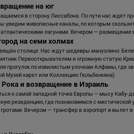
звращение на юг
ащаемся в сторону Лиссабона. По пути нас ждёт про
Мы увидим живописные каналы, по которым скользя
атлантическими лагунами. Вечером — размещение в 
город на семи холмах
вящён столице. Нас ждут шедевры мануэлино: Беле
ятник Первооткрывателям и огромную статую Кри
ля прогулок по извилистым улочкам Алфамы, где зву
ый Музей карет или Коллекцию Гюльбенкяна).
с Рока и возвращение в Израиль
ся к самой западной точке Европы — мысу Кабу-да-Р
кую резиденцию, где познакомимся с мистической 
 гротами. Вечером — трансфер в аэропорт и вылет в
: