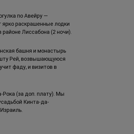
гулка по Авейру — 
т ярко раскрашенные лодки 
районе Лиссабона (2 ночи).
нская башня и монастырь 
шту Рей, возвышающуюся 
чит фаду, и визитов в 
ока (за доп. плату). Мы 
усадьбой Кинта-да-
 Израиль.