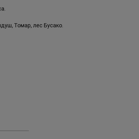
са.
идуш, Томар, лес Бусако.