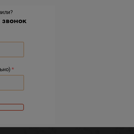
нили?
 звонок
ьно)