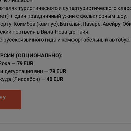
ы в Лиссабон.
в отелях туристического и супертуристического клас
фет) + один праздничный ужин с фольклорным шоу.
орту, Коимбра (кампус), Баталья, Назаре, Авейру, Об
ский портвейн в Вила-Нова-де-Гайя.
 русскоязычного гида и комфортабельный автобус.
РСИИ (ОПЦИОНАЛЬНО):
Рока — 
79 EUR
и дегустация вин — 
79 EUR
уда (Лиссабон) — 
40 EUR
ну