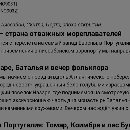
 (NO9031)
 (NO9032)
 Лиссабон, Синтра, Порто, эпоха открытий.
 — страна отважных мореплавателей
ся с перелёта на самый запад Европы, в Португали
 приземления в лиссабонском аэропорту мы направ
аре, Баталья и вечер фольклора
мы начнём с поездки вдоль Атлантического побереж
ород невест», украшенный бело-голубыми изразцам
кий посёлок Назаре, где поднимемся на смотровую 
ршит экскурсионную часть дня монастырь Баталья 
ими каменными кружевами. Вечером нас ждёт ужин с
 Португалия: Томар, Коимбра и лес Бу