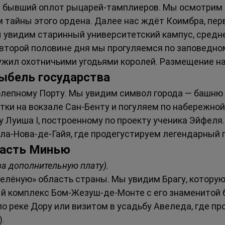
 бывший оплот рыцарей-тамплиеров. Мы осмотрим 
м тайны этого ордена. Далее нас ждёт Коимбра, пер
 увидим старинный университетский кампус, средне
 второй половине дня мы прогуляемся по заповедно
ужил охотничьими угодьями королей. Размещение на 
лыбель государства
лепному Порту. Мы увидим символ города — башню 
тки на вокзале Сан-Бенту и погуляем по набережной
 Луиша I, построенному по проекту ученика Эйфеля.
ла-Нова-де-Гайя, где продегустируем легендарный 
ласть Минью
а дополнительную плату).
елёную» область страны. Мы увидим Брагу, котору
й комплекс Бом-Жезуш-де-Монте с его знаменитой б
о реке Дору или визитом в усадьбу Авеледа, где пр
).