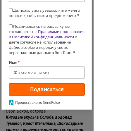
Да, пожалуйста уведомляйте меня о
ПОДРОБНЕЕ
новостях, событиях и предложениях
*
Подписываясь на рассылку, вы
соглашаетесь с
Правилами пользования
и Политикой конфиденциальности
и
даете согласие на использование
14.03.27
файлов cookie и передачу своих
персональных данных в Bon Tours
*
$4990
Имя
*
ПОДРОБНЕЕ
Подписаться
Описание тура
Предоставлено SendPulse
Тур проходит по Филиппинам: Манила, 
Себу, Бохол, острова.
Китовые акулы в Ослобе, водопад 
Тумалог, Крест Магеллана, Шоколадные 
холмы, крошечные долгопяты, круиз по 