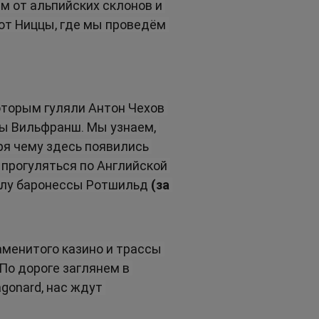
м от альпийских склонов и 
от Ниццы, где мы проведём 
оторым гуляли Антон Чехов 
ы Вильфранш. Мы узнаем, 
ря чему здесь появились 
прогуляться по Английской 
ллу баронессы Ротшильд 
(за 
менитого казино и трассы 
о дороге заглянем в 
gonard, нас ждут 