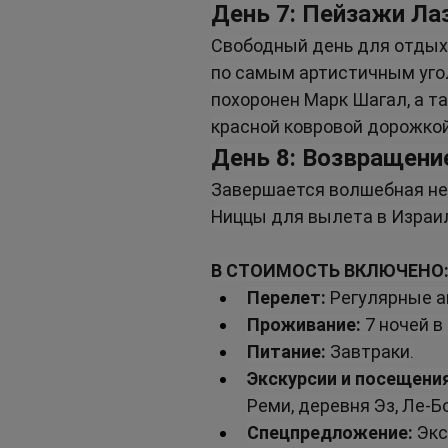
День 7: Пейзажи Ла
Свободный день для отдыха
по самым артистичным уго
похоронен Марк Шагал, а т
красной ковровой дорожко
День 8: Возвращени
Завершается волшебная нед
Ниццы для вылета в Израи
В СТОИМОСТЬ ВКЛЮЧЕНО
Перелет:
 Регулярные 
Проживание:
 7 ночей в
Питание:
 Завтраки.
Экскурсии и посещения
Реми, деревня Эз, Ле-Б
Спецпредложение:
 Эк