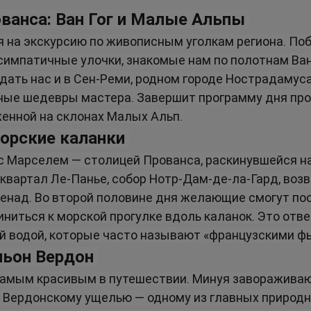
ованса: Ван Гог и Малые Альпы
 на экскурсию по живописным уголкам региона. Поб
симпатичные улочки, знакомые нам по полотнам Ван 
ать нас и в Сен-Реми, родном городе Нострадамуса
ые шедевры мастера. Завершит программу дня прог
енной на склонах Малых Альп.
морские каланки
с Марселем — столицей Прованса, раскинувшейся на
 квартал Ле-Панье, собор Нотр-Дам-де-ла-Гард, воз
над. Во второй половине дня желающие смогут посе
иниться к морской прогулке вдоль каланок. Это отв
й водой, которые часто называют «французскими ф
ньон Вердон
 самым красивым в путешествии. Минуя заворажива
 Вердонскому ущелью — одному из главных природн