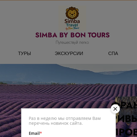
SIMBA BY BON TOURS
Путешествуй легко
ТУРЫ
ЭКСКУРСИИ
СПА
ФРА
РИВЬ
Раз в неделю мы отправляем Вам
перечень новинок сайта.
ПРО
Email
*