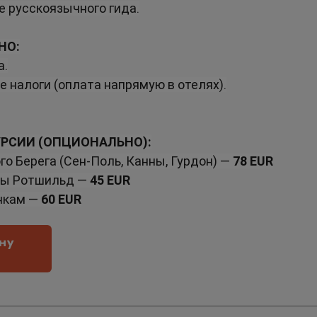
 русскоязычного гида.
НО:
а.
 налоги (оплата напрямую в отелях).
РСИИ (ОПЦИОНАЛЬНО):
о Берега (Сен-Поль, Канны, Гурдон) — 
78 EUR
сы Ротшильд — 
45 EUR
нкам — 
60 EUR
ну