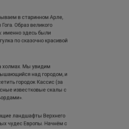
ываем в старинном Арле, 
Гога. Образ великого 
: именно здесь были 
улка по сказочно красивой 
 холмах. Мы увидим 
вышающийся над городом, и 
тить городок Кассис (за 
есные известковые скалы с 
ьордами».
ющие ландшафты Верхнего 
ых чудес Европы. Начнём с 