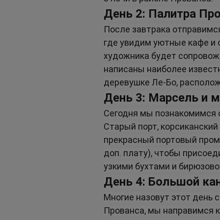
День 2: Палитра Пр
После завтрака отправимся
где увидим уютные кафе и 
художника будет сопровожд
написаны наиболее известн
деревушке Ле-Бо, располож
День 3: Марсель и 
Сегодня мы познакомимся 
Старый порт, корсиканский
прекрасный портовый проме
доп. плату), чтобы присоед
узкими бухтами и бирюзово
День 4: Большой ка
Многие назовут этот день
Прованса, мы направимся к