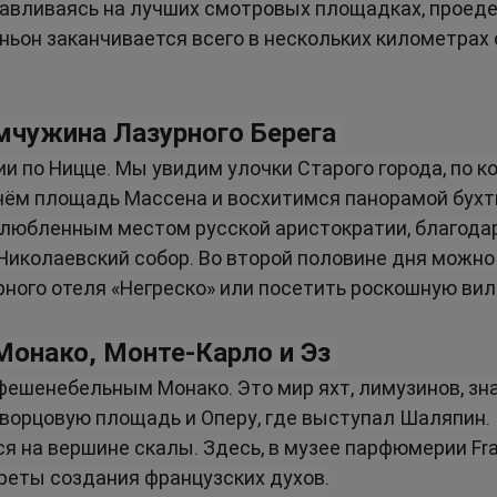
анавливаясь на лучших смотровых площадках, проеде
аньон заканчивается всего в нескольких километрах 
мчужина Лазурного Берега
и по Ницце. Мы увидим улочки Старого города, по к
чём площадь Массена и восхитимся панорамой бухт
 излюбленным местом русской аристократии, благода
Николаевский собор. Во второй половине дня можно 
ного отеля «Негреско» или посетить роскошную ви
Монако, Монте-Карло и Эз
ешенебельным Монако. Это мир яхт, лимузинов, зна
орцовую площадь и Оперу, где выступал Шаляпин. П
я на вершине скалы. Здесь, в музее парфюмерии Fra
реты создания французских духов.