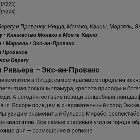
 (LY223)
 (LY224)
берегу и Провансу: Ницца, Монако, Канны, Марсель, Э
 • Княжество Монако и Монте-Карло
 • Марсель • Экс-ан-Прованс
а Прованса
рном Берегу
я Ривьера – Экс-ан-Прованс
иземлится в Ницце, самом красивом городе на южн
легантная роскошь гламура, красота природы и бога
еди. А сегодня, оставив позади волшебный ландшаф
анс. Вскоре приедем в очаровательный город Экс-ан
 Мы увидим знаменитый бульвар Мирабо, респектабе
х кварталов. Все самые красивые уголки города об
конце дня — размещение в регионе 