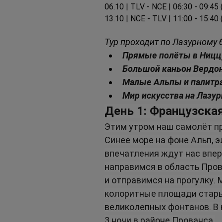
06.10 | TLV - NCE | 06:30 - 09:45
13.10 | NCE - TLV | 11:00 - 15:40
Тур проходит по Лазурному 
Прямые полёты в Ниццу
Большой каньон Вердон
Малые Альпы и палитр
Мир искусства на Лазу
День 1: Французска
Этим утром наш самолёт пр
Синее море на фоне Альп, э
впечатления ждут нас впер
направимся в область Пров
и отправимся на прогулку.
колоритные площади стары
великолепных фонтанов. В 
3 ночи в районе Прованса.