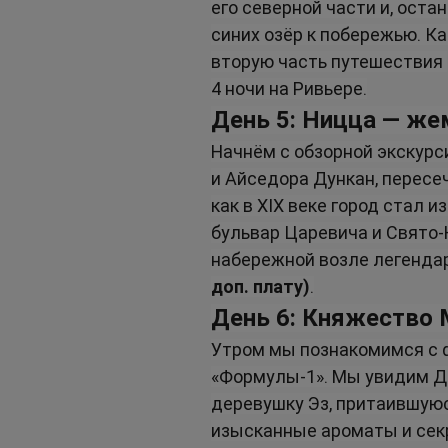
его северной части и, ост
синих озёр к побережью. К
вторую часть путешествия 
4 ночи на Ривьере.
День 5: Ницца — же
Начнём с обзорной экскурси
и Айседора Дункан, пересе
как в XIX веке город стал
бульвар Царевича и Свято-
набережной возле легендар
доп. плату)
.
День 6: Княжество 
Утром мы познакомимся с ф
«Формулы-1». Мы увидим Дв
деревушку Эз, притаившуюс
изысканные ароматы и сек