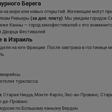
зурного Берега
 на море или новых открытий. Желающие могут при
лкам Ривьеры 
(за доп. плату)
. Мы увидим городок Се
акже Канны — город кинофестивалей с его знаменит
й Дворца Фестивалей.
е в Израиль
еля на юге Франции. После завтрака в гостинице м
ль.
:
авиарейсы.
 отелях туркласса.
:
 Старая Ницца, Монте-Карло, Экс-ан-Прованс, Стар
о-де-Прованс.
скурсия по Большому каньону Вердон.