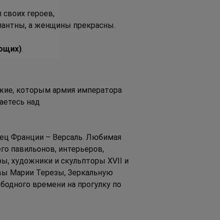
 своих героев, 
алантны, а женщины прекрасны.
ющих)
.
ужие, которым армия императора 
аетесь над 
ец Франции – Версаль. Любимая 
го павильонов, интерьеров, 
ы, художники и скульпторы XVII и 
вы Марии Терезы, Зеркальную 
бодного времени на прогулку по 