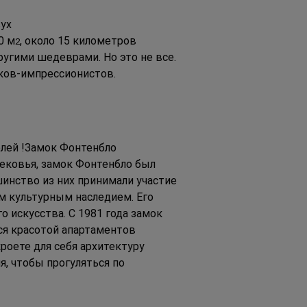
ух 
0 м
, около 15 километров 
2
ругими шедеврами. Но это не все. 
иков-импрессионистов.
лей !Замок Фонтенбло 
ековья, замок Фонтенбло был 
шинство из них принимали участие 
м культурным наследием. Его 
 искусства. С 1981 года замок 
ся красотой апартаментов 
оете для себя архитектуру 
, чтобы прогуляться по 