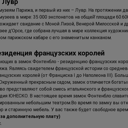
 Лувр
узеям Парижа, и первый из них – Лувр. На протяжении дв
музеев в мире: 35 000 экспонатов на общей̆ площади 60.60
с ожидает свидание с Моной Лизой, Венерой Милосской и д
ее д’Орсе, где собрана лучшая в мире коллекция художн
ом парижском кабаре с его знаменитым канканом. 
резиденция французских королей 
ющих в замок Фонтенбло - резиденцию французских коро
ижа. Являясь свидетелем французской истории со среднев
цузских королей (от Франциска I до Наполеона III). Боль
. Окруженный прекрасным садом, замок отличается богаты
во представляют собой смесь итальянского и французского
едия ЮНЕСКО. В настоящее время замок Фонтенбло славит
рированным небольшим театром.Во время по замку вы откр
р и старинную мебель. У вас также будет свободное время
за дополнительную плату)
.