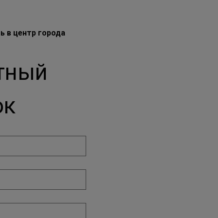
ь в центр города
тный 
ок