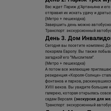
Вас ждет Париж д'Артаньяна и его 
отправил их искать удачу и драть
(Метро + пешеходка).
Завершить день можно автобусно
Транспорт: экскурсионный автобус
День 3. Дом Инвалидо
Сегодня вы посетите комплекс До
покоряла Европу. Вы также побыва
загадкой̆ его "Мыслителя". 
(Метро + пешеходка)
А потом все желающие приглашают
резиденция «Короля-Солнце» стала
фонтанов и парков, раскинувшихся
XVIII веков. Вы увидите большие
галерею, которая открылась совсе
садам Версаля.
 (экскурсия для ж
Транспорт: экскурсионный автобус