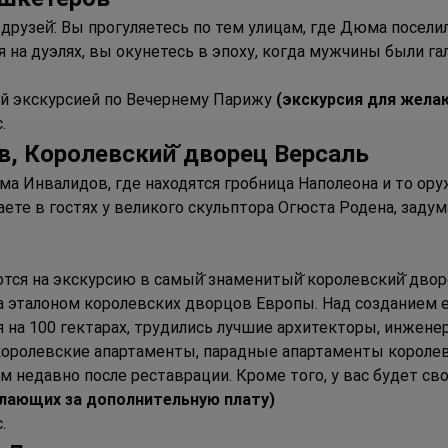
друзей̆. Вы прогуляетесь по тем улицам, где Дюма поселил
ся на дуэлях, вы окунетесь в эпоху, когда мужчины были г
й экскурсией по Вечернему Парижу
 (экскурсия для жела
.
в, Королевский̆ дворец Версаль
ма Инвалидов, где находятся гробница Наполеона и то ор
ете в гостях у великого скульптора Огюста Родена, задум
ся на экскурсию в самый̆ знаменитый̆ королевский̆ двор
 эталоном королевских дворцов Европы. Над созданием е
 на 100 гектарах, трудились лучшие архитекторы, инженер
 королевские апартаменты, парадные апартаменты короле
м недавно после реставрации. Кроме того, у вас будет сво
елающих за дополнительную плату)
.