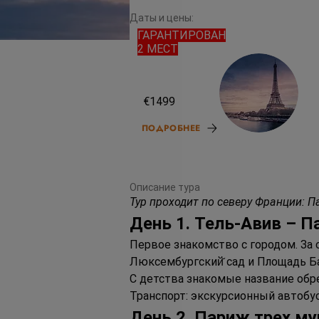
Даты и цены:
ГАРАНТИРОВАН
2 МЕСТ
11.08.26
€1499
ПОДРОБНЕЕ
Описание тура
Тур проходит по северу Франции: 
День 1. Тель-Авив – 
Первое знакомство с городом. За 
Люксембургский̆ сад и Площадь Ба
С детства знакомые название обр
Транспорт: экскурсионный автобус
День 2. Париж трех м