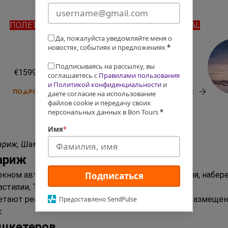
ПОЛЕТ EL AL
ПОЛЕТ EL AL
8 МЕСТ
Да, пожалуйста уведомляйте меня о
новостях, событиях и предложениях
*
22.09.26
13.10.26
Подписываясь на рассылку, вы
€1599
€1499
соглашаетесь с
Правилами пользования
и Политикой конфиденциальности
и
ПОДРОБНЕЕ
ПОДРОБНЕЕ
даете согласие на использование
файлов cookie и передачу своих
персональных данных в Bon Tours
*
Имя
*
Париж, Шампань, Реймс — дегустация шампанского.
Париж
окном автобуса Елисейские поля и Эйфелева башня, набер
Подписаться
стилии, Триумфальная арка и Гранд Опера. 
етают реальные черты. По окончании экскурсии размещени
Предоставлено SendPulse
.
ушкетеров