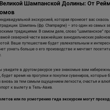
Великой Шампанской Долины: От Рейм
домов
ндивидуальной экскурсией, которая пронесет вас сквозь 
 традиции. Шампань (фр. Champagne) – это один из самых
кими традициями. В самом деле, слово “шампанское” прои
самой северной части важнейших винодельческих районов
отой. Ваше путешествие будет увлекательным и интересн
чет узнать больше о его производстве и мечтает посетит
.
 вы увидите в другом ракурсе уже знакомые вам набережн
, будет время на прогулки и покупки сувениров, которые б
 вновь за тем самым ощущением легкости, счастья и влю
опорт к вылету в Тель-Авив.
олетов или по усмотрению гида экскурсии могут проход