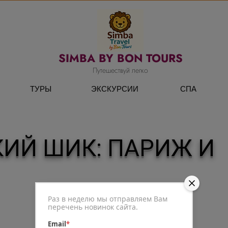
SIMBA BY BON TOURS
Путешествуй легко
ТУРЫ
ЭКСКУРСИИ
СПА
ИЙ ШИК: ПАРИЖ И
Раз в неделю мы отправляем Вам
перечень новинок сайта.
Email
*