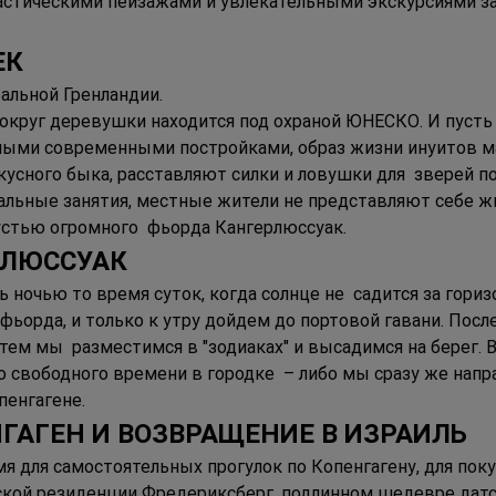
стическими пейзажами и увлекательными экскурсиями за
ЕК 
льной Гренландии.   
округ деревушки находится под охраной ЮНЕСКО. И пусть 
ыми современными постройками, образ жизни инуитов ма
скусного быка, расставляют силки и ловушки для  зверей п
хальные занятия, местные жители не представляют себе ж
устью огромного  фьорда Кангерлюссуак. 
РЛЮССУАК  
 ночью то время суток, когда солнце не  садится за гори
фьорда, и только к утру дойдем до портовой гавани. После
тем мы  разместимся в "зодиаках" и высадимся на берег. В
 свободного времени в городке  – либо мы сразу же напр
пенгагене.
ЕНГАГЕН И ВОЗВРАЩЕНИЕ В ИЗРАИЛЬ 
 для самостоятельных прогулок по Копенгагену, для поку
ской резиденции Фредериксберг, подлинном шедевре датск