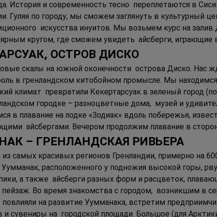
а. История и современность тесно  переплетаются в Сисими
. Гуляя по городу, мы сможем заглянуть в культурный це
ционного  искусства инуитов. Мы возьмем курс на залив 
рным кругом, где сможем увидеть  айсберги, играющие в
РТАРСУАК, ОСТРОВ ДИСКО 
овые скалы на южной оконечности  острова Диско. Нас жд
роль в гренландском китобойном промысле. Мы находимся 
гкий климат  превратили Кекертарсуак в зеленый город (по
нландском городке – разноцветные дома,  музей и удивит
ся в плавание на лодке «Зодиак» вдоль побережья, извес
щими  айсбергами. Вечером продолжим плавание в сторон
АНАК – ГРЕНЛАНДСКАЯ РИВЬЕРА 
из самых красивых регионов Гренландии, примерно на 6
а Уумманак, расположенного у подножия высокой горы, рву
ки, а также  айсберги разных форм и расцветок, плавающ
йзаж. Во время знакомства с городом,  возникшим в сере
повлияли на развитие Уумманака, встретим предприимчи
 сувениры на  городской площади. Большое (для Арктики)