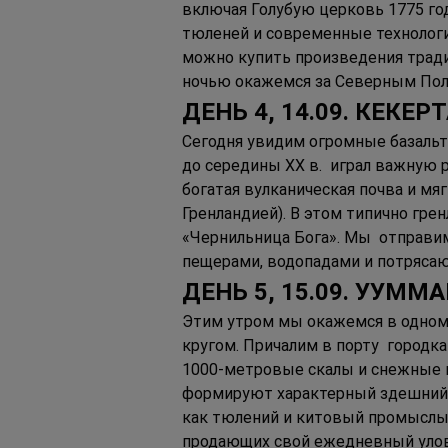
включая Голубую церковь 1775 год
тюленей и современные технологии
можно купить произведения тради
ночью окажемся за Северным Поля
ДЕНЬ 4, 14.09. КЕКЕ
Сегодня увидим огромные базальт
до середины XX в.  играл важную 
богатая вулканическая почва и мя
Гренландией). В этом типично гре
«Чернильница Бога». Мы  отправим
пещерами, водопадами и потрясаю
ДЕНЬ 5, 15.09. УУММ
Этим утром мы окажемся в одном 
кругом. Причалим в порту  городк
1000-метровые скалы и снежные пи
формируют характерный здешний пе
как тюлений и китовый промыслы 
продающих свой ежедневный улов и