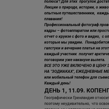
полюса"! Для этих  прогулок дост
Лекции о природе, истории, о живо
опытные путешественники,  каждый
плавания! 
Профессиональный фотограф провед
кадры – фотоаппаратом или прост
отчет о круизе с фото и видео,  с
которые мы увидим.  Понадобится
галстуки и вечерние платья на это
каждый участник  получит арктиче
поговорим уже накануне вылета. 
ВСЕ ЭТО УЖЕ ВКЛЮЧЕНО В ЦЕНУ 
НА "ЗОДИАКАХ", ЕЖЕДНЕВНЫЕ МЕР
или мобильный телефон для съемок
Каждый день!
ДЕНЬ 1, 11.09. КОПЕН
Географически Гренландия относи
поэтому неудивительно,  что осво