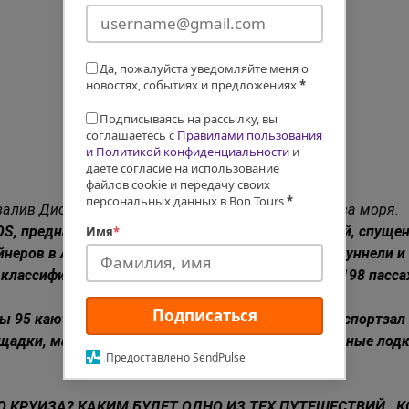
Да, пожалуйста уведомляйте меня о
новостях, событиях и предложениях
*
Подписываясь на рассылку, вы
соглашаетесь с
Правилами пользования
и Политикой конфиденциальности
и
даете согласие на использование
файлов cookie и передачу своих
персональных данных в Bon Tours
*
залив Диско, ледники, айсберги, острова Баффинова моря.
 предназначенный для арктических  экспедиций, спущен на
Имя
*
неров в Арктике, отлично проходящий ледовые туннели и
 классифицируется как плавучий отель  4**** для 198 пас
Подписаться
 95 кают, бары, ресторан с огромными  окнами, спортзал 
адки, магазин и бассейн. На борту –экспедиционные лодки
Предоставлено SendPulse
 КРУИЗА? КАКИМ БУДЕТ ОДНО ИЗ ТЕХ ПУТЕШЕСТВИЙ,  