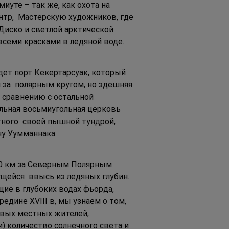
уте – так же, как охота на 
нтр,  Мастерскую художников, где 
Диско и светлой арктической 
семи красками в ледяной воде. 
ет порт Кекертарсуак, который 
за  полярным кругом, но здешняя 
 сравнению с остальной  
ельная восьмиугольная церковь 
тного  своей пышной тундрой, 
у Уумманнака. 
00 км за Северным Полярным 
щейся  ввысь из ледяных глубин. 
ие в глубоких водах фьорда,  
дине XVIII в, мы узнаем о том, 
вых местных жителей, 
 количество солнечного света и  