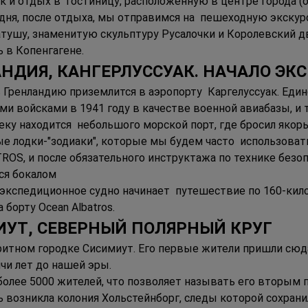
к и отдых в  гостиницу, расположенную в центре города (
 дня, после отдыха, мы отправимся на  пешеходную экскур
атушу, знаменитую скульптуру Русалочки и Королевский 
 в Копенгагене. 
ЛАНДИЯ, КАНГЕРЛУССУАК. НАЧАЛО ЭК
 Гренландию приземлится в аэропорту  Каргелуссуак. Еди
и войсками в 1941 году в качестве военной авиабазы, и т
ку находится  небольшого морской порт, где бросил якорь
е лодки-"зодиаки", которые мы будем часто  использоват
OS, и после обязательного инструктажа по технике безоп
ся бокалом 
 экспедиционное судно начинает  путешествие по 160-кил
 борту Ocean Albatros. 
МИУТ, СЕВЕРНЫЙ ПОЛЯРНЫЙ КРУГ 
ритном городке Сисимиут. Его первые жители пришли сю
чи лет до нашей эры.  
олее 5000 жителей, что позволяет называть его вторым п
сь возникла колония Хольстейнборг, следы которой сохран