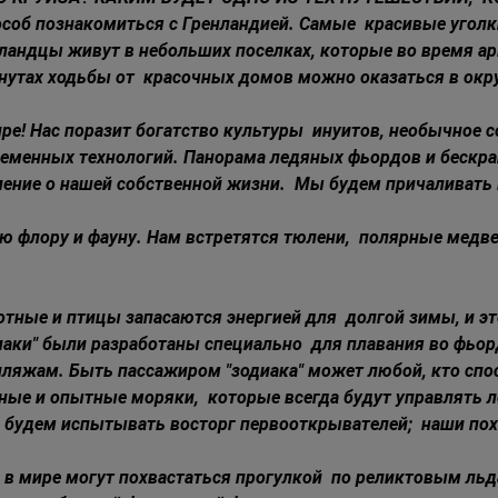
соб познакомиться с Гренландией. Самые  красивые уголки
ландцы живут в небольших поселках, которые во время ар
нутах ходьбы от  красочных домов можно оказаться в окр
е! Нас поразит богатство культуры  инуитов, необычное с
ременных технологий. Панорама ледяных фьордов и бескра
ение о нашей собственной жизни.  Мы будем причаливать 
 флору и фауну. Нам встретятся тюлени,  полярные медвед
ные и птицы запасаются энергией для  долгой зимы, и эт
аки" были разработаны специально  для плавания во фьорд
ляжам. Быть пассажиром "зодиака" может любой, кто спос
ные и опытные моряки,  которые всегда будут управлять л
ы будем испытывать восторг первооткрывателей;  наши пох
в мире могут похвастаться прогулкой  по реликтовым льда