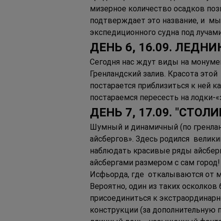
мизерное количество осадков позв
подтверждает это название, и  мы
экспедиционного судна под лучами
ДЕНЬ 6, 16.09. ЛЕДНИ
Сегодня нас ждут виды на монуме
Гренландский залив. Красота этой
постарается приблизиться к ней к
постараемся пересесть на лодки-«
ДЕНЬ 7, 17.09. "СТО
Шумный и динамичный (по гренлан
айсбергов». Здесь родился  велик
наблюдать красивые ряды айсберг
айсбергами размером с сам город!
Исфьорда, где  откалываются от м
Вероятно, один из таких осколков
присоединиться к экстраординарно
конструкции (за дополнительную п