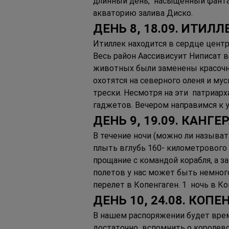
длинный день,  насыщенный фанта
акваторию залива Диско.  
ДЕНЬ 8, 18.09. ИТИЛЛ
Итиллек находится в сердце центра
Весь район Аассивисуит Ниписат в
животных были заменены красочн
охотятся на северного оленя и му
трески. Несмотря на эти  патриар
гаджетов. Вечером направимся к 
ДЕНЬ 9, 19.09. КАНГЕ
В течение ночи (можно ли называть
плыть вглубь 160- километрового 
прощание с командой корабля, а за
полетов у нас может быть немного
перелет в Копенгаген. 1  ночь в Ко
ДЕНЬ 10, 24.08. КОП
В нашем распоряжении будет время
достаточно  вспомнить о королев