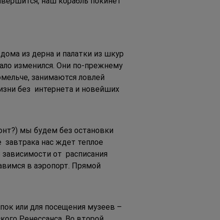
вершится, наш корабль покинет 
дома из дерна и палатки из шкур 
ло изменился. Они по-прежнему 
омельче, занимаются ловлей 
изни без  интернета и новейших 
зонт?) мы будем без остановки 
  завтрака нас ждет теплое 
 зависимости от  расписания 
авимся в аэропорт. Прямой 
пок или для посещения музеев – 
ого Ренессанса. Во второй 