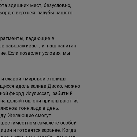
та здешних мест, безусловно, 
ьорд с верхней  палубы нашего 
фрагменты, падающие в 
ов завораживает, и  наш капитан 
е. Если позволят условия, мы 
 и славой «мировой столицы 
ущихся вдоль залива Диско, можно 
ой фьорд Илулиссат,  забитый 
 на целый год; они приплывают из 
лионов тонн льда в день. 
году. Желающие смогут 
в шестиместном самолете особой  
ции и готовятся заранее. Когда 