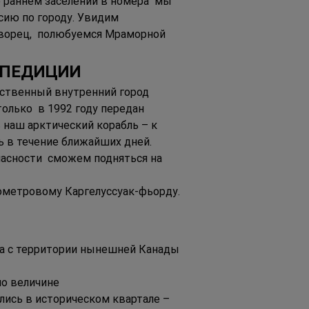
о раннем заселении в номера  мы 
сию по городу. Увидим 
дворец,  полюбуемся Мраморной 
СПЕДИЦИИ 
нственный внутренний город 
олько  в 1992 году передан 
 наш арктический корабль – к 
ь в течение ближайших дней. 
асности  сможем подняться на 
ометровому Каргелуссуак-фьорду. 
да с территории нынешней Канады 
о величине  
ились в историческом квартале – 