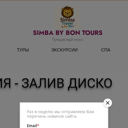
SIMBA BY BON TOURS
Путешествуй легко
ТУРЫ
ЭКСКУРСИИ
СПА
Я - ЗАЛИВ ДИСКО
Раз в неделю мы отправляем Вам
перечень новинок сайта.
Email
*