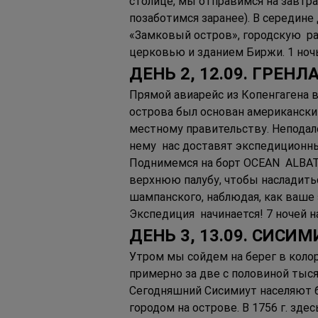
столице, мы отправимся на завтра
позаботимся заранее). В середине
«Замковый остров», городскую  р
церковью и зданием Биржи. 1 ночь
ДЕНЬ 2, 12.09. ГРЕН
Прямой авиарейс из Копенгагена в
острова был основан американским
местному правительству. Неподале
нему  нас доставят экспедиционны
Поднимемся на борт OCEAN  ALBATR
верхнюю палубу, чтобы насладить
шампанского, наблюдая, как ваше
Экспедиция  начинается! 7 ночей на
ДЕНЬ 3, 13.09. СИСИ
Утром мы сойдем на берег в коло
примерно за две с половиной тыся
Сегодняшний Сисимиут населяют б
городом на острове. В 1756 г. зде