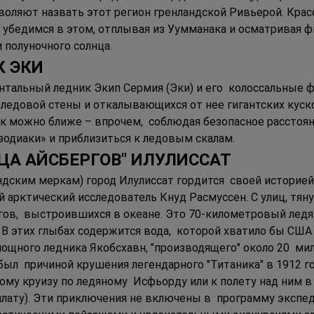
оляют назвать этот регион гренландской Ривьерой. Красо
 убедимся в этом, отплывая из Уумманака и осматривая ф
 полуночного солнца. 
К ЭКИ 
нтальный ледник Экип Сермия (Эки) и его  колоссальные 
  ледовой стены и откалывающихся от нее гигантских куск
ак можно ближе – впрочем,  соблюдая безопасное расстояни
зодиаки» и приблизиться к ледовым скалам. 
ЛИЦА АЙСБЕРГОВ" ИЛУЛИССАТ 
дским меркам) город Илулиссат гордится  своей историей
ий арктический исследователь Кнуд Расмуссен. С улиц, тян
ов,  выстроившихся в океане. Это 70-километровый ледян
 В этих глыбах содержится вода,  которой хватило бы США
ощного ледника Якобсхавн, "производящего" около 20  мил
 был  причиной крушения легендарного "Титаника" в 1912 
му круизу по ледяному  Исфьорду или к полету над ним 
лату). Эти приключения не включены в  программу экспеди