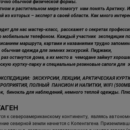
аточно обычной физической формы. 
тном и растительном мире помогут  нам понять Арктику. И
 из которых – эксперт в своей области. Как много интере
ет для нас мастер-класс,  расскажет о секретах професси
о мобильным телефоном. Каждый участник  экспедиции по
 описанием маршрута, картами и названиями трудно запомин
 обычная одежда для зимних экскурсий. Пиджаки,  
т раз останутся дома, а их место в  чемодане займут хорош
скую куртку-парку и специальные резиновые сапоги для  
ЭКСПЕДИЦИИ:  ЭКСКУРСИИ, ЛЕКЦИИ, АРКТИЧЕСКАЯ КУРТК
ОПРИЯТИЯ, ПОЛНЫЙ  ПАНСИОН И НАПИТКИ, WIFI (500MB) 
,  бинокль для наблюдений, немного теплой одежды. Плю
ГАГЕН 
тся к североамериканскому континенту,  являясь автоном
ение северной земли начнется с Копенгагена. Приземливш