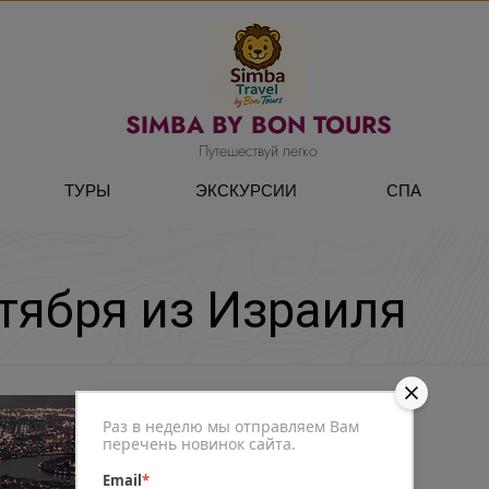
SIMBA BY BON TOURS
Путешествуй легко
ТУРЫ
ЭКСКУРСИИ
СПА
тября из Израиля
Раз в неделю мы отправляем Вам
перечень новинок сайта.
Email
*