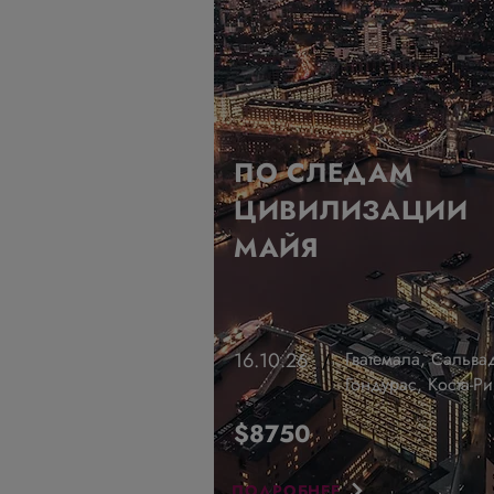
ПО СЛЕДАМ
ЦИВИЛИЗАЦИИ
МАЙЯ
16.10.26
Гватемала, Сальва
/
Гондурас, Коста-Ри
$8750
ПОДРОБНЕЕ