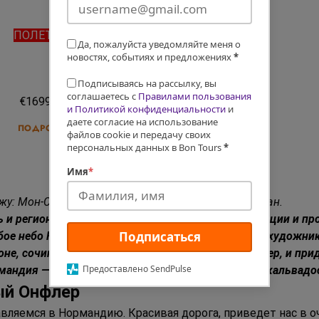
ПОЛЕТ EL AL
Да, пожалуйста уведомляйте меня о
новостях, событиях и предложениях
*
29.09.26
Подписываясь на рассылку, вы
соглашаетесь с
Правилами пользования
€1699
и Политикой конфиденциальности
и
даете согласие на использование
ПОДРОБНЕЕ
файлов cookie и передачу своих
персональных данных в Bon Tours
*
Имя
*
жу: Мон-Сен-Мишель, пляжи высадки, Живерни, Руан.
 и регион, расположенный на северо-западе Франции и пр
Подписаться
ое небо Нормандии всегда вдохновляли великих художнико
оне, сочинял роман «Мадам Бовари» Гюстав Флобер, и при
Предоставлено SendPulse
рмандия — это знаменитые сыры, яблочный сидр, кальвадо
ый Онфлер
авляемся в Нормандию. Красивая дорога, приведет нас в 