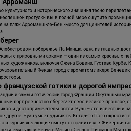
 и Арроманш
тво культурного и исторического значения тесно переплет
е неспешной прогулки вы в полной мере ощутите провинци
 на пляж Арроманш-ле-Бен -место для ценителей истории 
а.
 берег
Алебастровом побережье Ла Манша, одна из главных дос
калы с природными арками — один из самых красивых пей
ных художников, включая Ожена Бодена, Густава Курбе, К
очаровательный Фекам город с ароматом ликера Бенедик
просторы.
о французской готики и дорогой импр
мандии и самый готический город Франции. Окутанный мр
инный порт ревностно оберегает свое великое прошлое, о
ков и достопримечательностей. Руан – это известный на
ое другое. Руан умеет удивлять. Когда-то Гюго окрестил е
ле экскурсии желающие смогут отправиться в Живерни- в
вое время гуляли Ренуар, Матисс, Сезанн, Писсарро.Мы то