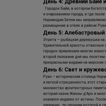
День 4: Древний Байе
  Городок Байе, в котором богатс
и очарованием города, и где посл
Нормандии.Затем мы направляемся
размещение в отеле в районе Руан
День 5: Алебастровый
Этрета — рыбацкая деревушка на 
Удивительной красоты отвесные с
городок привлекали многих извест
второй половине дня мы посетим 
прекрасными видами на морские 
День 6: Свет и кружев
Руан – историческая столица Нор
и легкой отрешенности, этот стар
множество архитектурных памятни
история казни Жанны д'Арк и мног
оказался недалек от истины. Пос
деревню , по улочкам которой в с