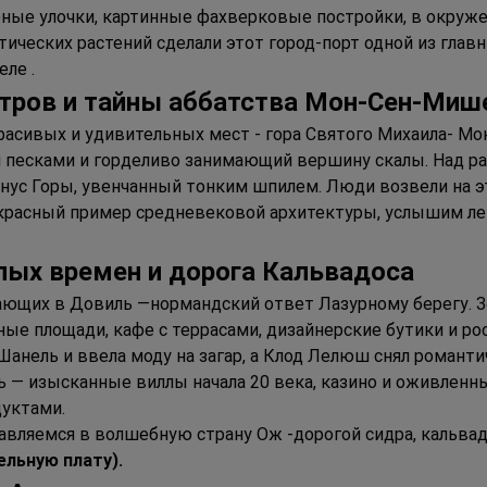
ные улочки, картинные фахверковые постройки, в окруж
тических растений сделали этот город-порт одной из гла
ле .
стров и тайны аббатства Мон-Сен-Миш
расивых и удивительных мест - гора Святого Михаила- Мо
песками и горделиво занимающий вершину скалы. Над ра
онус Горы, увенчанный тонким шпилем. Люди возвели на 
красный пример средневековой архитектуры, услышим лег
лых времен и дорога Кальвадоса
ющих в Довиль —нормандский ответ Лазурному берегу. З
е площади, кафе с террасами, дизайнерские бутики и ро
Шанель и ввела моду на загар, а Клод Лелюш снял романт
ь — изысканные виллы начала 20 века, казино и оживленн
уктами.
авляемся в волшебную страну Ож -дорогой сидра, кальвад
льную плату).