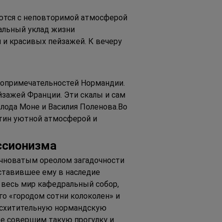
аются с неповторимой атмосферой 
альный уклад жизни 
и красивых пейзажей. К вечеру 
топримечательностей Нормандии. 
зажей Франции. Эти скалы и сам 
лода Моне и Василия Поленова.Во 
тин уютной атмосферой и 
ессионизма
ачноватым ореолом загадочности 
ставившее ему в наследие 
 весь мир кафедральный собор, 
го «городом сотни колоколен» и 
осхитительную нормандскую 
же совершим такую прогулку и 