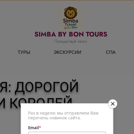
SIMBA BY BON TOURS
Путешествуй легко
ТУРЫ
ЭКСКУРСИИ
СПА
: ДОРОГОЙ
И КОРОЛЕЙ
Раз в неделю мы отправляем Вам
перечень новинок сайта.
Email
*