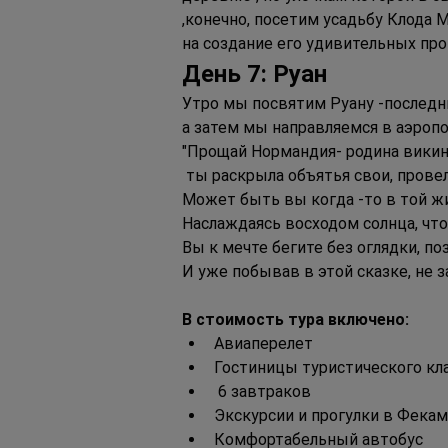
,конечно, посетим усадьбу Клода
на создание его удивительных про
День 7: Руан
Утро мы посвятим Руану -последни
а затем мы направляемся в аэропо
"Прощай Нормандия- родина викин
 ты раскрыла объятья свои, прове
Может быть вы когда -то в той жи
Наслаждаясь восходом солнца, что
Вы к мечте бегите без оглядки, по
И уже побывав в этой сказке, не з
В стоимость тура включено:
Авиаперелет
Гостиницы туристического кла
 6 завтраков
Экскурсии и прогулки в Фекам
Комфортабельный автобус