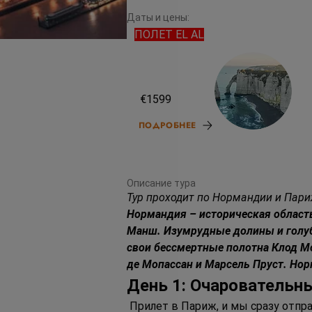
Даты и цены:
ПОЛЕТ EL AL
18.08.26
€1599
ПОДРОБНЕЕ
Описание тура
Тур проходит по Нормандии и Пари
Нормандия – историческая область
Манш. Изумрудные долины и голуб
свои бессмертные полотна Клод М
де Мопассан и Марсель Пруст. Но
День 1: Очаровательн
 Прилет в Париж, и мы сразу отпр