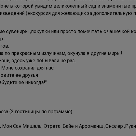
 Моне в которой увидим великолепный сад и знаменитые 
изведений (экскурсия для желающих за дополнительную пл
е сувениры ,покупки или просто помечтать с чашечкой ко
рт.
гов,
ла по прекрасным излучинам, окунула в другие миры!
зни, здесь уже побывали не раз,
 Моне сохранил для нас.
зовите ее друзья
абудьте ее никогда!"
сса (2 гостиницы по прграмме)
, Мон Сан Мишель, Этрета ,Байе и Арроманш ,Онфлер ,Руан