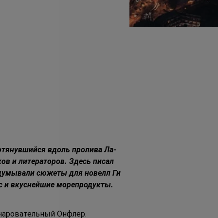
отянувшийся вдоль пролива Ла-
в и литераторов. Здесь писал 
думывали сюжеты для новелл Ги 
с и вкуснейшие морепродукты.
очаровательный Онфлер. 