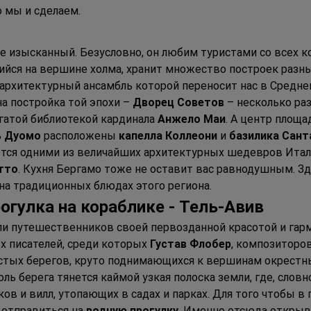
то мы и сделаем.
е изысканный. Безусловно, он любим туристами со всех кон
ийся на вершине холма, хранит множество построек разных
, архитектурный ансамбль которой переносит нас в Средне
на постройка той эпохи – 
Дворец Советов
 – несколько ра
огатой библиотекой кардинала 
Анжело Маи
. А центр площа
ь Дуомо
 расположены 
капелла Коллеони
 и 
базилика Сан
ются одними из величайших архитектурных шедевров Итали
тто
. Кухня Бергамо тоже не оставит вас равнодушным. З
на традиционных блюдах этого региона.
рогулка на кораблике - Тель-Авив
ли путешественников своей первозданной красотой и гарм
 писателей, среди которых 
Густав Флобер
, композиторов
тых берегов, круто поднимающихся к вершинам окрестных
ль берега тянется каймой узкая полоска земли, где, слов
ов и вилл, утопающих в садах и парках. Для того чтобы в
 отправиться на 
водную прогулку
. Именно отсюда открыв