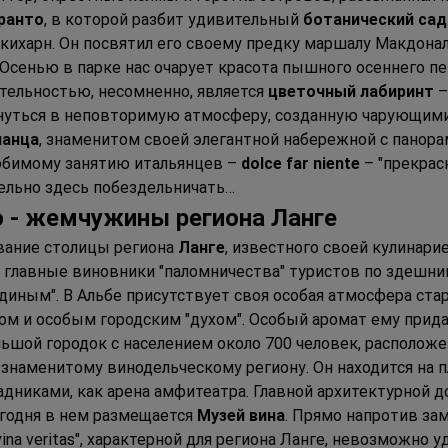
аранто
, в которой разбит удивительный 
ботанический сад
кихарн. Он посвятил его своему предку маршалу Макдонал
 Осенью в парке нас очарует красота пышного осеннего пей
тельностью, несомненно, является 
цветочный лабиринт
 
унуться в неповторимую атмосферу, созданную чарующими
ланца
, знаменитом своей элегантной набережной с панора
юбимому занятию итальянцев – 
dolce far niente
 – "прекрас
тельно здесь побездельничать…
о - жемчужины региона Ланге
вание столицы региона 
Ланге
, известного своей кулинари
– главные виновники "паломничества" туристов по здешн
диным". В Альбе присутствует своя особая атмосфера старо
м и особым городским "духом". Особый аромат ему прида
льшой городок с населением около 700 человек, располож
 знаменитому винодельческому региону. Он находится на п
адниками, как арена амфитеатра. Главной архитектурной 
Сегодня в нем размещается 
Музей вина
. Прямо напротив зам
 vina veritas", характерной для региона Ланге, невозможно 