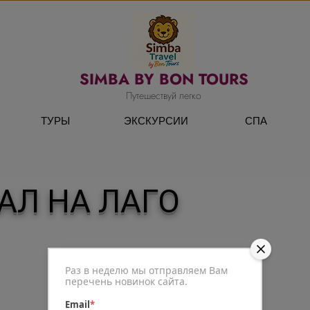
SIMBA BY BON TOURS
Путешествуй легко
ТУРЫ
ЭКСКУРСИИ
СПА
АЛ НА ЛАГО
Раз в неделю мы отправляем Вам
перечень новинок сайта.
Email
*