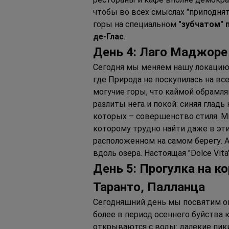
чтобы во всех смыслах "приподнят
горы на специальном 
"зубчатом" 
де-Глас
.
День 4: Лаго Маджоре 
Сегодня мы меняем нашу локацию 
где Природа не поскупилась на вс
могучие горы, что каймой обрамля
разлиты нега и покой: синяя гладь
которых – совершенство стиля. М
которому трудно найти даже в эти
расположенном на самом берегу. А
вдоль озера. Настоящая "Dolce Vita
День 5: Прогулка на к
Таранто, Палланца
Сегодняшний день мы посвятим о
более в период осеннего буйства 
открываются с воды: далекие пики