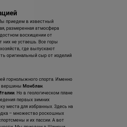
ацией
 Мы приедем в известный 
ая, размеренная атмосфера 
адостном восхищении от 
 них не устаешь. Все горы 
 хозяйств, где выпускают 
чить оригинальный сыр от изделий 
лей горнолыжного спорта. Именно 
я вершины 
Монблан
. 
Италии
. Но в геологическом плане 
ведения первых зимних 
у места для избранных. Здесь на 
родка – множество роскошных 
портсмены и их пассии. А вот 
нности. Мы приедем в Шамони, 