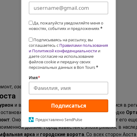
Да, пожалуйста уведомляйте меня о
новостях, событиях и предложениях
*
Подписываясь на рассылку, вы
соглашаетесь с
Правилами пользования
и Политикой конфиденциальности
и
даете согласие на использование
файлов cookie и передачу своих
персональных данных в Bon Tours
*
Имя
*
емонт, озеро Маджоре, долина Аоста, озеро Орта.
Аоста
урион
 и вылетим в 
Милан
. По прибытии направимся в рег
Подписаться
остановку по дороге на берегу 
озера Орта
 в городке 
Орт
монт
. Оно не так избаловано туристами, что делает его е
Предоставлено SendPulse
ноименной долине. Город известен с эпохи римлян, в насле
мфальная арка
 и 
городские ворота
. Со всех сторон Аост