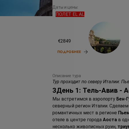
Даты и цены:
ПОЛЕТ EL AL
21.10.26
€2849
ПОДРОБНЕЕ
Описание тура
Тур проходит по северу Италии: Пь
3День 1: Тель-Авив - 
Мы встретимся в аэропорту 
Бен-Г
северный регион Италии. Сделаем 
романтичных мест в регионе 
Пье
отеле в центре города 
Аоста
 в од
несколько живописных руин, 
триу