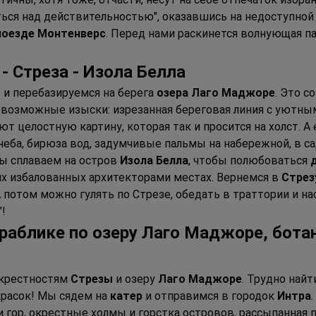
ься над действительностью", оказавшись на недоступной 
поезде Монтенверс
. Перед нами раскинется волнующая па
- Стреза - Изола Белла
и перебазируемся на берега 
озера Лаго Маджоре
. Это 
евозможные изыски: изрезанная береговая линия с уютны
ют целостную картину, которая так и просится на холст. А
 неба, бирюза вод, задумчивые пальмы на набережной, в сад
ы сплаваем на остров 
Изола Белла
, чтобы полюбоваться 
х избалованных архитекторами местах. Вернемся в 
Стрез
 потом можно гулять по Стрезе, обедать в траттории и н
"!
ораблике по озеру Лаго Маджоре, бота
крестностям 
Стрезы
 и озеру 
Лаго Маджоре
. Трудно найт
красок! Мы сядем на 
катер
 и отправимся в городок 
Интра
 гор, окрестные холмы и горстка островов, рассыпанная п