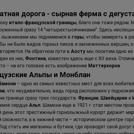
натная дорога - сырная ферма с дегуст
ону 
итало-французской границы
, благо она тоже рядом.
круженный сразу 14 "четырехтысячниками". Здесь неспешн
а лыжниками мы поднимемся в 
горы
, чтобы замереть в р
бы ни было видов горных пиков и заснеженных вершин, от
овторяется. На обратном пути в 
Аосту
 мы посетим одно из
ин из них, 
Фонтина
, известен здесь еще с XII века. Отли
то – на его головке есть изображение 
Маттерхорна
.
нцузские Альпы и Монблан
амони
 – одно из самых известных мест для всех любите
зм
, что неудивительно, ведь город расположен у подножи
а границе сразу трех государств: 
Франции
, 
Швейцарии
 и 
самое сердце 
Альп
. Шамони еще в 1921 г. стал местом про
сей день этот престижный горнолыжный курорт держит марк
й сложности, а в нижней части – историческом центре го
Под стать им магазины и бутики, где проводят свой досуг с
ичны, хотя тоже, отчасти, несут на себе отпечаток избра