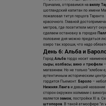
Причалив, отправимся на 
виллу Т
шотландский капитан по имени Ма
пожаловал титул герцога Таранто.
красочного. Главной достопримеча
метров, где посетители могут ок
сделаем остановку в городке 
Пал
половине дня можно предаться л
озеро так хороши, что надо обяза
День 6: Альба и Барол
Город 
Альба
 гордо носит наимено
сыры
, 
колбасы
, 
вино
 и 
трюфели
 
магазинам. Но не только "хлебом е
аутентичным историческим центро
гордится Пьемонт. 
Бароло
 – небо
Нижняя Ланга
 и давший название
сторон окружен холмами с виногр
является 
замок
, постройки XI в. 
штопоров
. В такой атмосфере "in