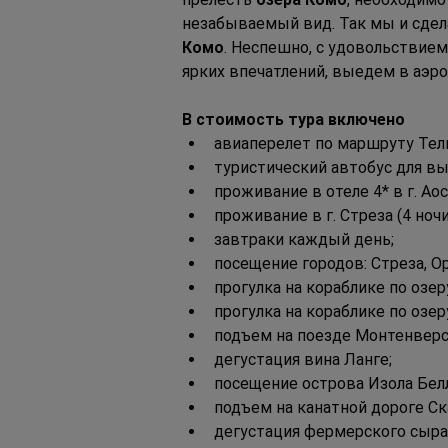
незабываемый вид. Так мы и сдел
Комо
. Неспешно, с удовольствием,
ярких впечатлений, выедем в аэр
В стоимость тура включено
авиаперелет по маршруту Тель-
туристический автобус для в
проживание в отеле 4* в г. Аост
проживание в г. Стреза (4 ночи
завтраки каждый день;
посещение городов: Стреза, Ор
прогулка на кораблике по озе
прогулка на кораблике по озер
подъем на поезде Монтенверс 
дегустация вина Ланге;
посещение острова Изола Белл
подъем на канатной дороге Ск
дегустация фермерского сыра