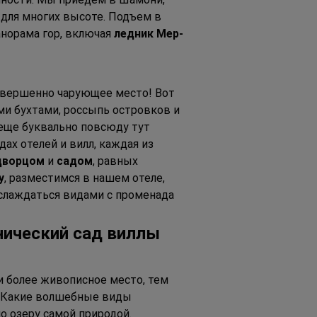
для многих высоте. Подъем в 
норама гор, включая 
ледник Мер-
совершенно чарующее место! Вот 
ми бухтами, россыпь островков и 
 еще буквально повсюду тут 
ах отелей и вилл, каждая из 
дворцом
 и 
садом
, равных 
у
, разместимся в нашем отеле, 
аслаждаться видами с променада 
нический сад виллы 
и более живописное место, тем 
. Какие волшебные виды 
о озеру самой природой. 