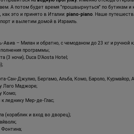
аем. А потом будет время "прошвырнуться" по бутикам и
 как это и принято в Италии: 
piano-piano
. Наше путешеств
опорт и вылетим домой в Израиль.
Авив – Милан и обратно, с чемоданом до 23 кг и ручной к
ыполнения программы;
а (3 ночи), Duca D’Aosta Hotel;
);
та-Сан-Джулио, Бергамо, Альба, Комо, Бароло, Курмайор, 
ру Лаго Маджоре;
у Комо;
к леднику Мер-де-Глас;
а (кораблик и вход во дворец);
айволк;
 Фонтина;