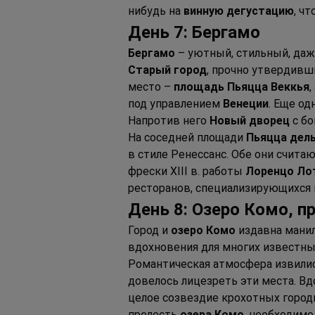
нибудь на 
винную дегустацию
, ч
День 7: Бергамо
Бергамо
 – уютный, стильный, даж
Старый город
, прочно утвердивш
место – 
площадь Пьяцца Веккья
под управлением 
Венеции
. Еще од
Напротив него 
Новый дворец
 с б
На соседней площади 
Пьяцца дел
в стиле Ренессанс. Обе они счита
фрески XIII в. работы 
Лоренцо Ло
ресторанов, специализирующихся 
День 8: Озеро Комо, п
Город и 
озеро Комо
 издавна мани
вдохновения для многих известных
Романтическая атмосфера извилис
довелось лицезреть эти места. Вдо
целое созвездие крохотных городк
прелесть 
озера Комо
, необходимо