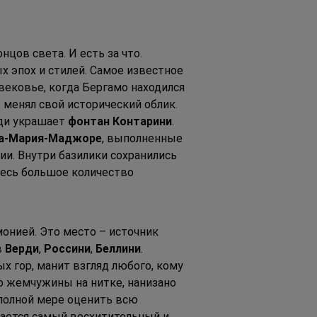
цов света. И есть за что. 
 эпох и стилей. Самое известное 
вековье, когда Бергамо находился 
з менял свой исторический облик. 
ди украшает 
фонтан Контарини
. 
та-Мария-Маджоре
, выполненные 
и. Внутри базилики сохранились 
десь большое количество 
онией. Это место – источник 
 
Верди
, 
Россини
, 
Беллини
. 
 гор, манит взгляд любого, кому 
но жемчужины на нитке, нанизано 
 полной мере оценить всю 
ается самый восхитительный и 