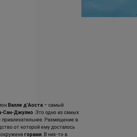
ион 
Валле д’Аоста
 – самый 
а-Сан-Джулио
. Это одно из самых 
ще привлекательнее. Размещение в 
дство от которой ему досталось 
а окружена 
горами
. В них-то в 