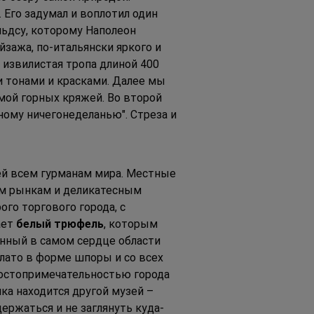
. Его задумал и воплотил один 
ьдсу, которому Наполеон 
зажа, по-итальянски яркого и 
– извилистая тропа длиной 400 
 тонами и красками. Далее мы 
мой горных кряжей. Во второй 
ному ничегонеделанью". Стреза и 
ей всем гурманам мира. Местные 
им рынкам и деликатесным 
го торгового города, с 
ет 
белый трюфель
, которым 
енный в самом сердце области 
лато в форме шпоры и со всех 
достопримечательностью города 
ка находится другой музей – 
удержаться и не заглянуть куда-