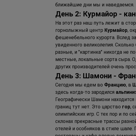
ближайшие дни мы и наведаемся.
День 2: Курмайор - ка
На этот раз наш путь лежит в стор
горнолыжный центр 
Курмайор
, о
фешенебельного курорта. Вслед з
увиденного великолепия. Сколько 
разные, и "картинка" никогда не п
местные, локальные сорта сыра. Од
других производителей очень прос
День 3: Шамони - Фра
Сегодня мы едем во 
Францию
, в 
Ш
здесь когда-то зародился 
альпини
Географически Шамони находится н
границ тут нет. Это царство 
гор
, 
олимпийских игр. С тех пор и по 
склонах прекрасные трассы разно
отелей и особняков в стиле шале. 
рестораны и кафе вполне демократ