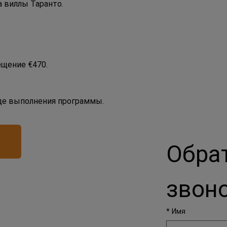
 виллы Таранто.
ещение €470.
де выполнения программы.
Обра
звон
*
Имя