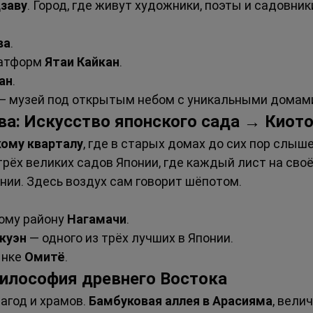
заву
. Город, где живут художники, поэты и садовник
ва
.
атформ 
Ятаи Кайкан
.
ан
.
 — музей под открытым небом с уникальными домам
ва: Искусство японского сада → Киот
ому кварталу
, где в старых домах до сих пор слыш
 трёх великих садов Японии, где каждый лист на сво
нии. Здесь воздух сам говорит шёпотом.
ому району 
Нагамачи
.
куэн
 — одного из трёх лучших в Японии.
нке 
Омитё
.
 философия древнего Востока
агод и храмов. 
Бамбуковая аллея в Арасияма
, велич