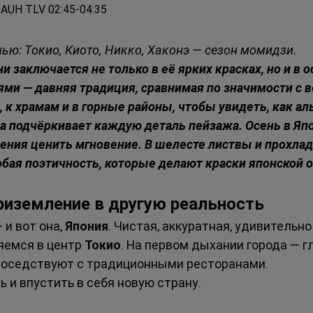
 AUH TLV 02:45-04:35
нью: Токио, Киото, Никко, Хаконэ — сезон момидзи.
и заключается не только в её ярких красках, но и в 
ми — давняя традиция, сравнимая по значимости с 
 к храмам и в горные районы, чтобы увидеть, как а
ца подчёркивает каждую деталь пейзажа. Осень в Япон
ения ценить мгновение. В шелесте листвы и прохлад
обая поэтичность, которые делают краски японской 
Приземление в другую реальность
и вот она, 
Япония
. Чистая, аккуратная, удивительн
яемся в центр 
Токио
. На первом дыхании города — г
оседствуют с традиционными ресторанами.
ь и впустить в себя новую страну.