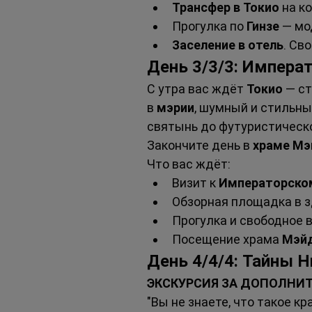
Трансфер в Токио
 на к
Прогулка по 
Гинзе
 — м
Заселение в отель
. Св
День 3/3/3: Импера
С утра вас ждёт 
Токио
 — с
в 
мэрии
, шумный и стильны
святынь до футуристическо
Закончите день в 
храме Мэ
Что вас ждёт:
Визит к 
Императорско
Обзорная площадка в з
Прогулка и свободное в
Посещение храма 
Мэйд
День 4/4/4: Тайны Н
ЭКСКУРСИЯ ЗА ДОПОЛНИ
"Вы не знаете, что такое кр