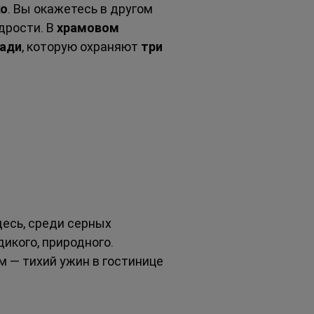
ко
. Вы окажетесь в другом 
рости. В 
храмовом 
ади
, которую охраняют 
три 
десь, среди серных 
дикого, природного.
ом — тихий ужин в гостинице 