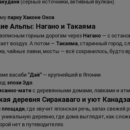
акудани
 (серные источники, активный вулкан).
му 
парку Хаконе Онси
.
кие Альпы: Нагано и Такаяма
ивописным горным дорогам через 
Нагано
 — с остано
ет воздух. А потом — 
Такаяма
, старинный город, 
а, чайные лавки, мосты — всё сохранилось, будто 
ерме васаби 
"Даё"
 — крупнейшей в Японии.
род 
эпохи Эдо
.
исанно-мати
 с деревянными домами, лавками и ат
ская деревня Сиракаваго и уют Канадз
 площади
, где звучит японская речь, запах свежей 
: уникальную деревню, где дома выглядят, как слож
орой нет в путеводителях.