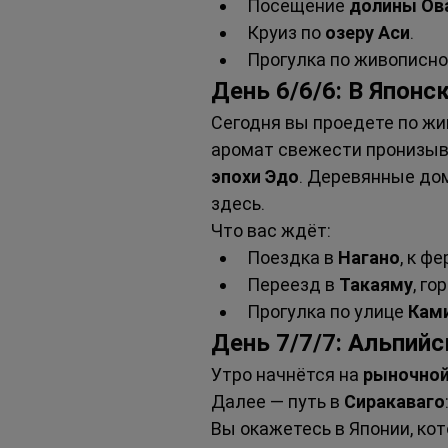
Посещение 
долины Ов
Круиз по 
озеру Аси
.
Прогулка по живописно
День 6/6/6: В Японс
Сегодня вы проедете по ж
аромат свежести пронизыва
эпохи Эдо
. Деревянные дом
здесь.
Что вас ждёт:
Поездка в 
Нагано
, к ф
Переезд в 
Такаяму
, го
Прогулка по улице 
Кам
День 7/7/7: Альпий
Утро начнётся на 
рыночной
Далее — путь в 
Сиракаваго
Вы окажетесь в Японии, кот