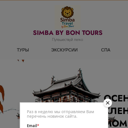
SIMBA BY BON TOURS
Путешествуй легко
ТУРЫ
ЭКСКУРСИИ
СПА
ОСЕ
КЛЕ
Раз в неделю мы отправляем Вам
перечень новинок сайта.
МОМ
Email
*