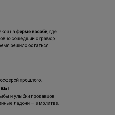
вкой на 
ферме васаби
, где 
словно сошедший с гравюр 
время решило остаться 
мосферой прошлого.
авы
рыбы и улыбки продавцов. 
енные ладони — в молитве. 