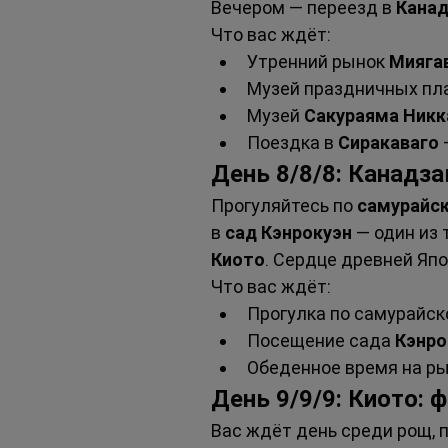
Вечером — переезд в 
Канад
Что вас ждёт:
Утренний рынок 
Мияга
Музей праздничных пл
Музей 
Сакураяма Никк
Поездка в 
Сиракаваго
День 8/8/8: Канадза
Прогуляйтесь по 
самурайск
в 
сад Кэнрокуэн
 — один из
Киото
. Сердце древней Япо
Что вас ждёт:
Прогулка по самурайск
Посещение сада 
Кэнро
Обеденное время на ры
День 9/9/9: Киото:
Вас ждёт день среди рощ, п