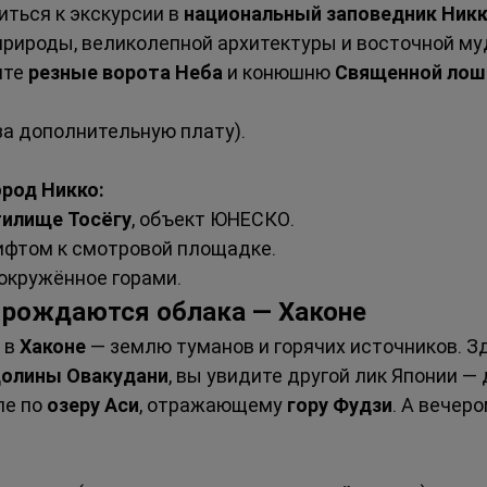
ться к экскурсии в 
национальный заповедник Ник
рироды, великолепной архитектуры и восточной муд
те 
резные ворота Неба
 и конюшню 
Священной лош
а дополнительную плату).
ород Никко:
тилище Тосёгу
, объект ЮНЕСКО.
лифтом к смотровой площадке.
 окружённое горами.
де рождаются облака — Хаконе
в 
Хаконе
 — землю туманов и горячих источников. З
олины Овакудани
, вы увидите другой лик Японии — 
е по 
озеру Аси
, отражающему 
гору Фудзи
. А вечер