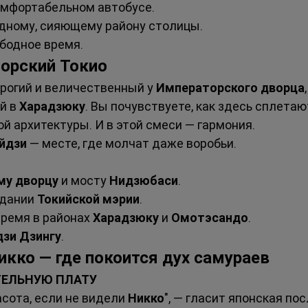
омфортабельном автобусе.
одному, сияющему району столицы.
ободное время.
торский Токио
трогий и величественный у 
Императорского дворца
й в 
Харадзюку
. Вы почувствуете, как здесь сплетаю
й архитектуры. И в этой смеси — гармония.
йдзи
 — месте, где молчат даже воробьи.
му дворцу
 и мосту 
Нидзюбаси
.
дании 
Токийской мэрии
.
ремя в районах 
Харадзюку
 и 
Омотэсандо
.
зи Дзингу
.
икко — где покоится дух самураев
ТЕЛЬНУЮ ПЛАТУ
асота, если не видели 
Никко
", — гласит японская по