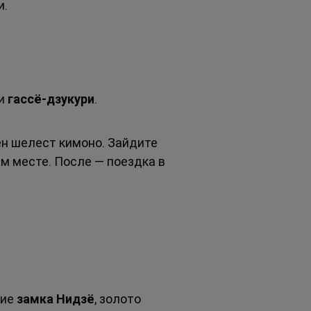
и.
и 
гассё-дзукури
.
о
ен шелест кимоно. Зайдите 
ём месте. После — поездка в 
ие 
замка Нидзё
, золото 