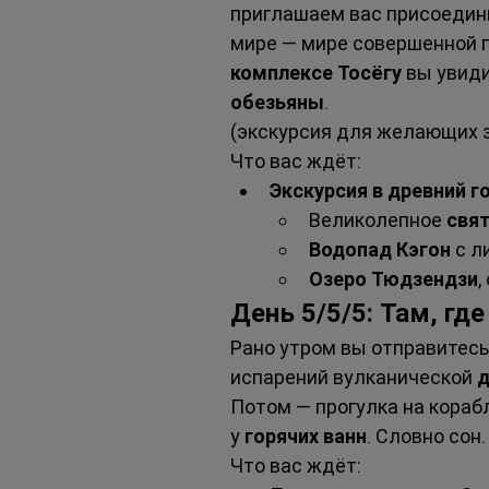
приглашаем вас присоедини
мире — мире совершенной п
комплексе Тосёгу
 вы увиди
обезьяны
.
(экскурсия для желающих з
Что вас ждёт:
Экскурсия в древний г
Великолепное 
свя
Водопад Кэгон
 с 
Озеро Тюдзендзи
,
День 5/5/5: Там, г
Рано утром вы отправитесь 
испарений вулканической 
д
Потом — прогулка на корабл
у 
горячих ванн
. Словно сон.
Что вас ждёт: