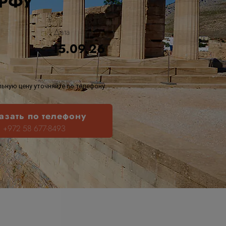
ОРФУ
Дата
15.09.26
ьную цену уточняйте по телефону
азать по телефону
+972 58 677-8493