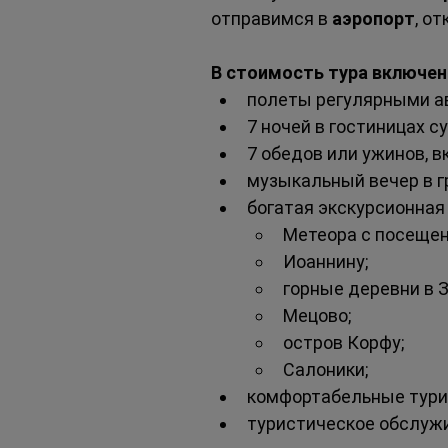
отправимся в 
аэропорт
, о
В стоимость тура включе
полеты регулярными а
7 ночей в гостиницах с
7 обедов или ужинов, в
музыкальный вечер в г
богатая экскурсионная
Метеора с посеще
Иоаннину;
горные деревни в З
Мецово;
остров Корфу;
Салоники;
комфортабельные турис
туристическое обслужи