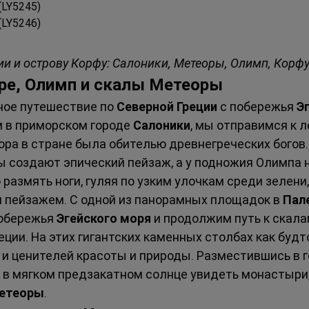
 (LY5245)
 (LY5246)
ии и острову Корфу: Салоники, Метеоры, Олимп, Корфу
оре, Олимп и скалы Метеоры
ое путешествие по 
Северной Греции
 с побережья 
Э
 в приморском городе 
Салоники
, мы отправимся к 
ора в стране была обителью древнегреческих богов
 создают эпический пейзаж, а у подножия Олимпа 
о размять ноги, гуляя по узким улочкам среди зелен
 пейзажем. С одной из панорамных площадок в 
Пал
обережья 
Эгейского моря
 и продолжим путь к скала
ции. На этих гигантских каменных столбах как будт
 ценителей красоты и природы. Разместившись в г
ы в мягком предзакатном солнце увидеть монастыри,
етеоры
.