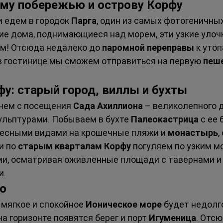
ому побережью и острову Корфу
 едем в городок 
Парга
, один из самых фотогеничных
кие дома, поднимающиеся над морем, эти узкие улоч
ом! Отсюда недалеко до 
паромной переправы
 к уто
в гостинице мы сможем отправиться на первую 
пеш
фу: старый город, виллы и бухты
нем с посещения 
Сада Ахиллиона
 – великолепного 
ульптурами. Побываем в бухте 
Палеокастрица
 с ее
есными видами на крошечные пляжи и 
монастырь
,
 по 
старым кварталам Корфу
 погуляем по узким 
ми, осматривая оживленные площади с тавернами и
и.
во
 мягкое и спокойное 
Ионическое море
 будет недолг
на горизонте появятся берег и порт 
Игуменица
. Отсю