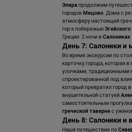
Эпира
 продолжим путешест
городок 
Мецово
. Дома с р
атмосферу настоящей грече
гор к побережью 
Эгейского
Греции. 2 ночи в 
Салониках
.
День 7: Салоники и
Во время экскурсии по стол
карточку города, которая 
улочками, традиционными к
спроектированной под вли
который превратил город в
внушительной статуей 
Але
самостоятельным прогулкам
греческой таверне
 с ужин
День 8: Салоники и
Наше путешествие по 
Севе