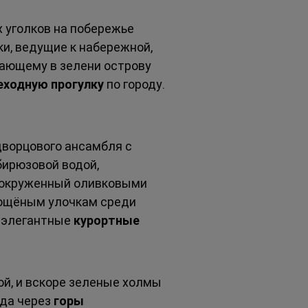
 уголков на побережье 
ки, ведущие к набережной, 
пающему в зелени острову 
еходную прогулку
 по городу. 
дворцового ансамбля с 
 бирюзовой водой, 
 окруженный оливковыми 
мощёным улочкам среди 
 элегантные 
курортные 
ой, и вскоре зеленые холмы 
да через 
горы 