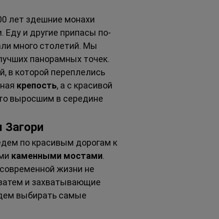
00 лет здешние монахи 
. Еду и другие припасы по-
али много столетий. Мы 
 лучших панорамных точек. 
й, в которой переплелись 
ная 
крепость
, а с красивой 
то выросшим в середине 
ы Загори
оедем по красивым дорогам к 
ми 
каменными мостами
. 
 современной жизни не 
а затем и захватывающие 
удем выбирать самые 