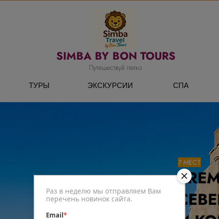
SIMBA BY BON TOURS
Путешествуй легко
ТУРЫ
ЭКСКУРСИИ
СПА
7 МЕСТ
PREM
Раз в неделю мы отправляем Вам
СЕВЕ
перечень новинок сайта.
Email
*