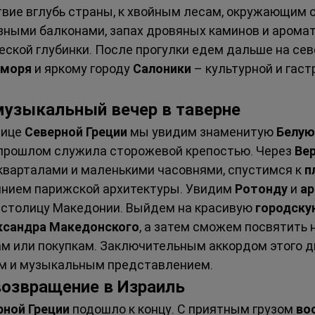
вие вглубь страны, к хвойным лесам, окружающим 
езными балконами, запах дровяных каминов и арома
ской глубинки. После прогулки едем дальше на севе
 моря
 и яркому городу 
Салоники
 – культурной и гас
 музыкальный вечер в таверне
ице 
Северной Греции
 мы увидим знаменитую 
Белую
в прошлом служила сторожевой крепостью. Через 
Вер
варталами и маленькими часовнями, спустимся к 
п
янием парижской архитектуры. Увидим 
Ротонду
 и 
ар
 столицу Македонии. Выйдем на красивую 
городску
ксандра Македонского
, а затем сможем посвятить 
 или покупкам. Заключительным аккордом этого дн
ом и музыкальным представлением.
 возвращение в Израиль
рной Греции
 подошло к концу. С приятным грузом 
во