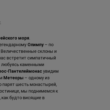
.
гейского моря
. 
легендарному 
Олимпу
 – по 
. Величественные склоны и 
нас встретит симпатичный 
и, любуясь каменными 
еос-Пантелеймонас
 увидим 
м 
Метеоры
 – одному из 
о парят шесть монастырей, 
остинице, мы поднимемся к 
 как будто висящие в 