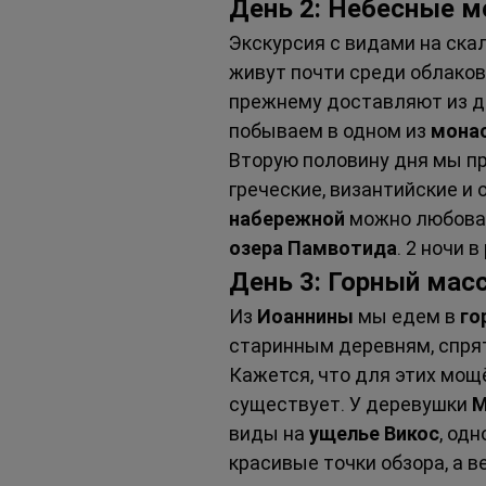
День 2: Небесные м
Экскурсия с видами на ска
живут почти среди облаков,
прежнему доставляют из до
побываем в одном из 
мона
Вторую половину дня мы пр
греческие, византийские и
набережной
 можно любова
озера Памвотида
. 2 ночи в
День 3: Горный мас
Из 
Иоаннины
 мы едем в 
го
старинным деревням, спря
Кажется, что для этих мощ
существует. У деревушки 
М
виды на 
ущелье Викос
, од
красивые точки обзора, а в