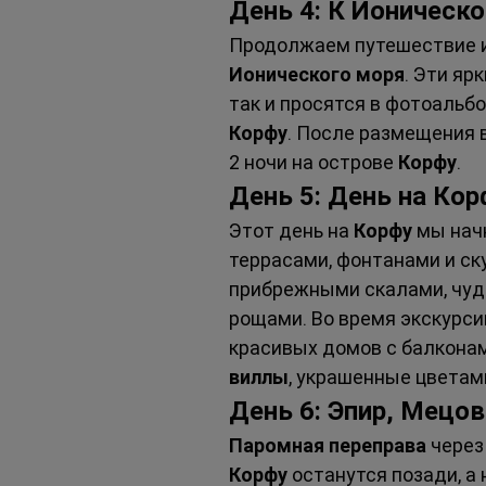
День 4: К Ионическ
Продолжаем путешествие и
Ионического моря
. Эти яр
так и просятся в фотоальб
Корфу
. После размещения 
2 ночи на острове 
Корфу
.
День 5: День на Кор
Этот день на 
Корфу
 мы нач
террасами, фонтанами и ск
прибрежными скалами, чуд
рощами. Во время экскурсии
красивых домов с балкона
виллы
, украшенные цветам
День 6: Эпир, Мецо
Паромная переправа
 через
Корфу
 останутся позади, а 