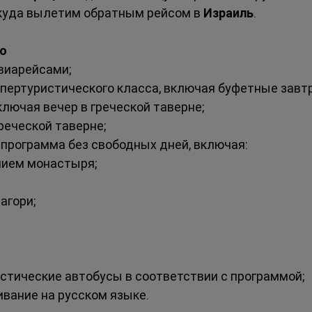
ткуда вылетим обратным рейсом в 
Израиль
.
но
виарейсами;
упертуристического класса, включая буфетные завтр
ключая вечер в греческой таверне;
реческой таверне;
 программа без свободных дней, включая:
нием монастыря;
агори;
тические автобусы в соответствии с программой;
вание на русском языке.