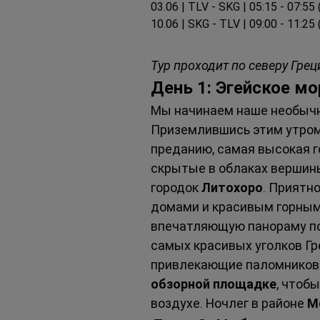
03.06 | TLV - SKG | 05:15 - 07:55
10.06 | SKG - TLV | 09:00 - 11:25
Тур проходит по северу Грец
День 1: Эгейское м
Мы начинаем наше необычн
Приземлившись этим утром
преданию, самая высокая г
скрытые в облаках вершины
городок 
Литохоро
. Приятн
домами и красивым горным
впечатляющую панораму п
самых красивых уголков Гре
привлекающие паломников и
обзорной площадке
, чтоб
воздухе. Ночлег в районе 
М