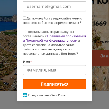
И К
Цена
Да, пожалуйста уведомляйте меня о
€1669
новостях, событиях и предложениях
*
Подписываясь на рассылку, вы
соглашаетесь с
Правилами пользования
и Политикой конфиденциальности
и
окончател
даете согласие на использование
файлов cookie и передачу своих
персональных данных в Bon Tours
*
Зак
Имя
*
Подписаться
Предоставлено SendPulse