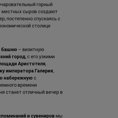
очаровательный горный 
т местных сыров создают 
р, постепенно спускаясь с 
трономической столице 
 башню
 – визитную 
хний город
, с его узкими 
лощади Аристотеля
, 
ку императора Галерия
, 
ю набережную
 с 
немного времени 
я станет отличный вечер в 
споминаний и сувениров
 мы 