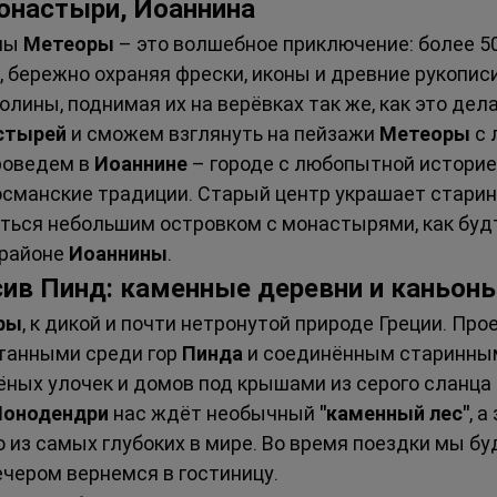
онастыри, Иоаннина
лы 
Метеоры
 – это волшебное приключение: более 5
 бережно охраняя фрески, иконы и древние рукописи
лины, поднимая их на верёвках так же, как это дел
стырей
 и сможем взглянуть на пейзажи 
Метеоры
 с
оведем в 
Иоаннине
 – городе с любопытной историе
 османские традиции. Старый центр украшает старин
ться небольшим островком с монастырями, как буд
 районе 
Иоаннины
.
сив Пинд: каменные деревни и каньон
ры
, к дикой и почти нетронутой природе Греции. Пр
танными среди гор 
Пинда
 и соединённым старинны
ёных улочек и домов под крышами из серого сланца
онодендри
 нас ждёт необычный 
"каменный лес"
, 
но из самых глубоких в мире. Во время поездки мы б
ечером вернемся в гостиницу.