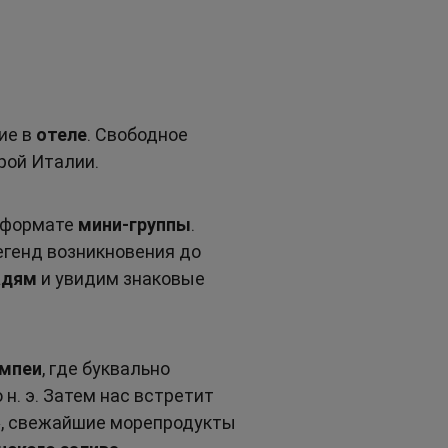
ие в 
отеле
. Свободное 
рой Италии.
 формате 
мини-группы
. 
егенд возникновения до 
адям
 и увидим знаковые 
омпеи
, где буквально 
н. э. Затем нас встретит 
»
, свежайшие морепродукты 