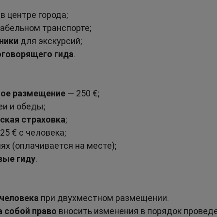
 в центре города;
табельном транспорте;
ники
 для экскурсий;
оговорящего гида
.
ное размещение
 — 250 €;
еи и обеды;
ская страховка
;
 25 € с человека;
лях (оплачивается на месте);
вые гиду
.
 человека
 при двухместном размещении.
а собой право
 вносить изменения в порядок проведе