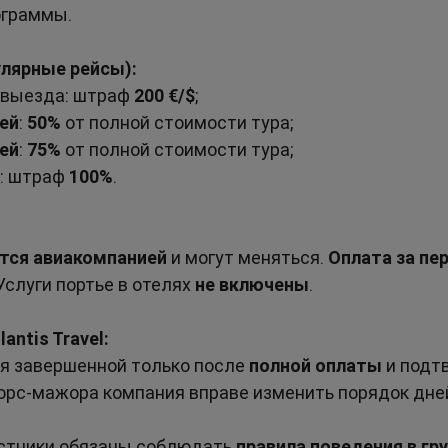
ограммы.
улярные рейсы):
 выезда: штраф 
200 €/$
;
ней
: 
50%
 от полной стоимости тура;
ней
: 
75%
 от полной стоимости тура;
: штраф 
100%
.
тся авиакомпанией
 и могут меняться. 
Оплата за пе
Услуги портье в отелях 
не включены
.
antis Travel:
я завершенной только после 
полной оплаты
 и подт
форс-мажора компания вправе изменить порядок дней
стники обязаны соблюдать 
правила поведения в гр