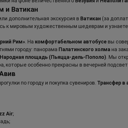
мки на фоне величественного 
Везувия
 и 
Неаполита
м и Ватикан
или дополнительная экскурсия в 
Ватикан
 (за доплат
есь к мировым художественным шедеврам и узнаете
рний Рим»
. На 
комфортабельном автобусе
 вы сов
гнями городу: панорама 
Палатинского холма
 на зак
Народная площадь (Пьяцца-дель-Пополо)
. Мы отк
ра, которые особенно прекрасны в вечерней подсвет
-Авив
огулки по городу и покупка сувениров. 
Трансфер в 
zz Air
;
ладь;