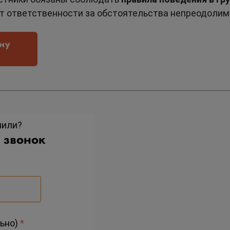
ет ответственности за обстоятельства непреодолим
ну
нили?
 звонок
ьно)