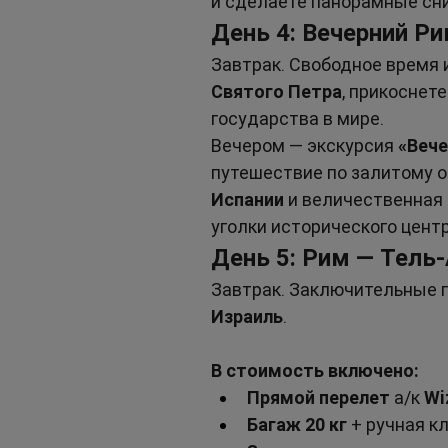
и сделаете панорамные сни
День 4: Вечерний Ри
Завтрак. Свободное время 
Святого Петра
, прикоснет
государства в мире.
Вечером — экскурсия 
«Вече
путешествие по залитому о
Испании
 и величественная 
уголки исторического цент
День 5: Рим — Тель
Завтрак. Заключительные пр
Израиль
.
В стоимость включено:
Прямой перелет
 а/к 
Wi
Багаж 20 кг
 + ручная к