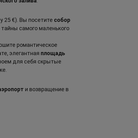
нского залива
.
у 25 €). Вы посетите 
собор 
 тайны самого маленького 
ершите романтическое 
ате, элегантная 
площадь 
роем для себя скрытые 
ке.
аэропорт
 и возвращение в 