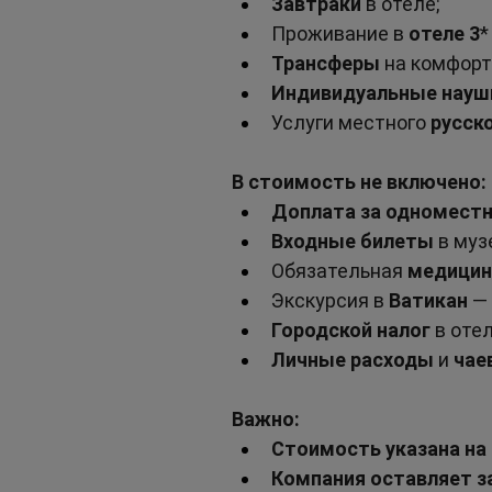
Завтраки
 в отеле;
Проживание в 
отеле 3
*
Трансферы
 на комфор
Индивидуальные науш
Услуги местного 
русск
В стоимость не включено:
Доплата за одномест
Входные билеты
 в муз
Обязательная 
медицин
Экскурсия в 
Ватикан
 —
Городской налог
 в оте
Личные расходы
 и 
чае
Важно:
Стоимость указана на
Компания оставляет з