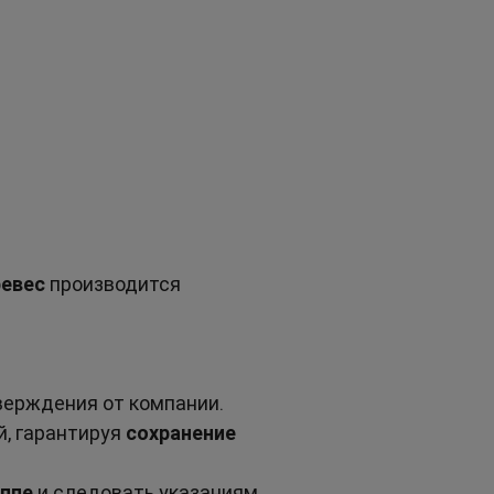
ревес
 производится 
верждения от компании.
, гарантируя 
сохранение 
уппе
 и следовать указаниям 