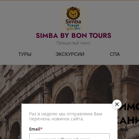
SIMBA BY BON TOURS
Путешествуй легко
ТУРЫ
ЭКСКУРСИИ
СПА
РИМ
Раз в неделю мы отправляем Вам
КАН
перечень новинок сайта.
Email
*