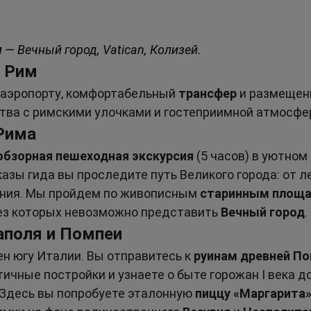
 — Вечный город, Vatican, Колизей.
— Рим
в аэропорту, комфортабельный 
трансфер
 и размещен
тва с римскими улочками и гостеприимной атмосфе
Рима
обзорная пешеходная экскурсия
 (5 часов) в уютном
азы гида вы проследите путь Великого города: от л
ения. Мы пройдем по живописным 
старинным площ
ез которых невозможно представить 
Вечный город
.
аполя и Помпеи
н югу Италии. Вы отправитесь к 
руинам древней П
ичные постройки и узнаете о быте горожан I века до 
 Здесь вы попробуете эталонную 
пиццу «Маргарита