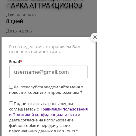
ПАРКА АТТРАКЦИОНОВ
Длительность
8 дней
Даты и цены:
4 МЕСТА
Раз в неделю мы отправляем Вам
перечень новинок сайта.
10.08.26
Email
*
€1339
Да, пожалуйста уведомляйте меня о
ПОДРОБНЕЕ
новостях, событиях и предложениях
*
Подписываясь на рассылку, вы
соглашаетесь с
Правилами пользования
Описание тура
и Политикой конфиденциальности
и
Тур проходит по северу Италии и 
даете согласие на использование
файлов cookie и передачу своих
Швейцарии: озеро Гарда, Доломиты, 
персональных данных в Bon Tours
*
Леголенд, Гарdaland.