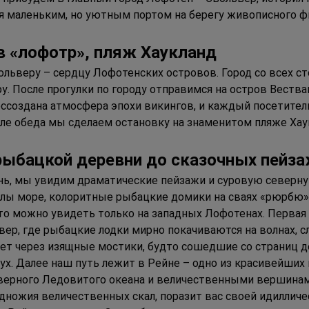
лся маленьким, но уютным портом на берегу живописного ф
в «лофотр», пляж 
Х
аукланд
ольверу – сердцу Лофотенских островов. Город со всех ст
 После прогулки по городу отправимся на остров Вестваг
оссоздана атмосфера эпохи викингов, и каждый посетител
е обеда мы сделаем остановку на знаменитом пляже Хаук
рыбацкой деревни до сказочных пейз
нь, мы увидим драматические пейзажи и суровую северну
ы море, колоритные рыбацкие домики на сваях «рюрбю»,
это можно увидеть только на западных Лофотенах. Первая
ер, где рыбацкие лодки мирно покачиваются на волнах, с
ет через изящные мостики, будто сошедшие со страниц де
. Далее наш путь лежит в Рейне – одно из красивейших 
ерного Ледовитого океана и величественными вершинам
дножия величественных скал, поразит вас своей идилличес