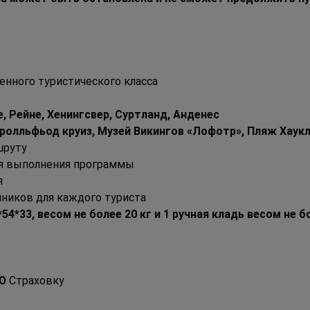
шенного туристического класса
, Рейне, Хенингсвер, Суртланд, Анденес
Тролльфьод круиз, Музей Викингов «Лофотр», Пляж Хаук
шруту
я выполнения программы
я
ников для каждого туриста
4*33, весом не более 20 кг и 1 ручная кладь весом не бо
Ю
 Страховку