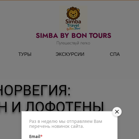
SIMBA BY BON TOURS
Путешествуй легко
ТУРЫ
ЭКСКУРСИИ
СПА
НОРВЕГИЯ:
Н И ЛОФОТЕНЫ
Раз в неделю мы отправляем Вам
перечень новинок сайта.
Email
*