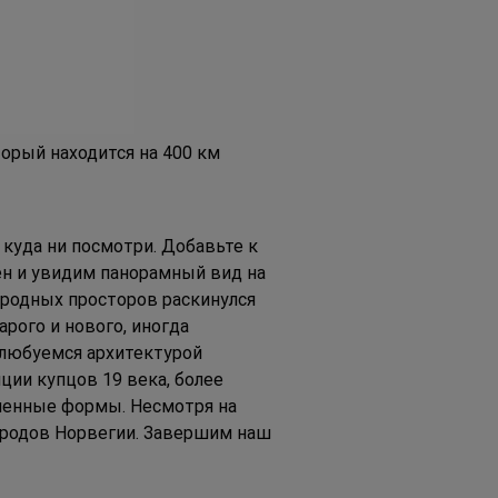
орый находится на 400 км 
куда ни посмотри. Добавьте к 
н и увидим панорамный вид на 
иродных просторов раскинулся 
рого и нового, иногда 
любуемся архитектурой 
ии купцов 19 века, более 
менные формы. Несмотря на 
городов Норвегии. Завершим наш 