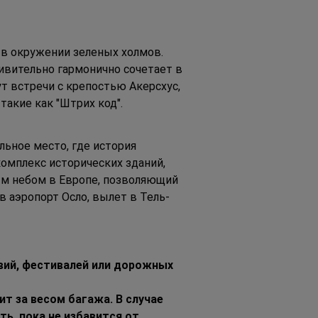
 в окружении зеленых холмов. 
дивительно гармонично сочетает в 
т встречи с крепостью Акерсхус, 
акие как "Штрих код".
ьное место, где история 
омплекс исторических зданий, 
ым небом в Европе, позволяющий 
 аэропорт Осло, вылет в Тель-
вий, фестивалей или дорожных 
т за весом багажа. В случае 
ь, пока не избавится от 