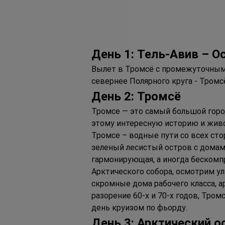
Д
ень
 1: Т
ель
-А
вив 
– О
Вылет в Тромсё с промежуточными
севернее Полярного круга - Тромсё
Д
ень 
2: Т
ромсё
Тромсе — это самый большой город
этому интересную историю и живо
Тромсе – водные пути со всех сто
зеленый лесистый остров с домами
гармонирующая, а иногда бескомп
Арктического собора, осмотрим у
скромные дома рабочего класса, 
разорение 60-х и 70-х годов, Тро
день круизом по фьорду.
Д
ень 
3: А
рктический о