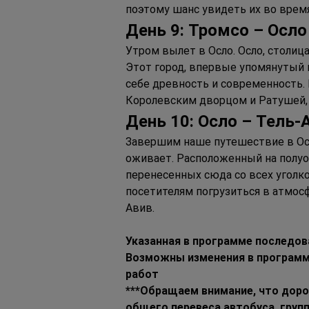
поэтому шанс увидеть их во врем
Д
ень 
9: Т
ромсо – 
О
сло
Утром вылет в Осло. Осло, столиц
Этот город, впервые упомянутый в
себе древность и современность. 
Королевским дворцом и Ратушей, 
Д
ень 
10: О
сло 
– Т
ель
-
Завершим наше путешествие в Осл
оживает. Расположенный на полуо
перенесенных сюда со всех уголк
посетителям погрузиться в атмос
Авив.  
Указанная в программе последо
Возможны изменения в программе
работ
***Обращаем внимание, что доро
общего перевеса автобуса, груп