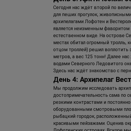
Сегодня нас ждёт второй по вели
для пеших прогулок, живописным
архипелагами Лофотен и Вестерол
является неизменным фаворитом ср
естественном виде. На острове Се
местах обитал огромный тролль, к
отцом троллей) решил воплотить э
метров, а вес 125 тонн! Далее на
водами Северного Ледовитого океа
Здесь нас ждёт знакомство с пер
Д
ень 
4: А
рхипелаг 
В
ес
Мы продолжим исследовать архипе
достопримечательность сама по се
резкими контрастами и постоянно
оборудованными смотровыми площ
рыбацкий городок, расположенный 
красивыми пейзажами. Оценив окр
Лофотенских островах. Вскоре мы