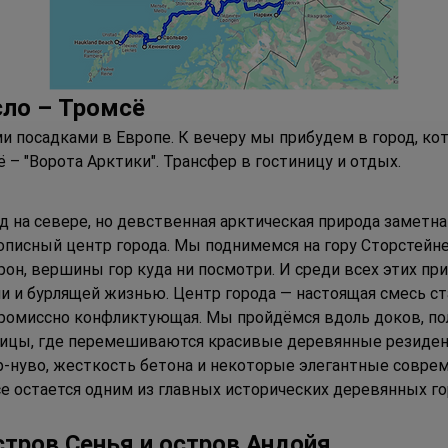
сло – 
Т
ромсё
 посадками в Европе. К вечеру мы прибудем в город, кот
 – "Ворота Арктики". Трансфер в гостиницу и отдых.
 на севере, но девственная арктическая природа заметна 
писный центр города. Мы поднимемся на гору Сторстейне
рон, вершины гор куда ни посмотри. И среди всех этих пр
 и бурлящей жизнью. Центр города — настоящая смесь ста
ромиссно конфликтующая. Мы пройдёмся вдоль доков, по
лицы, где перемешиваются красивые деревянные резиденц
ар-нуво, жесткость бетона и некоторые элегантные совре
мсе остается одним из главных исторических деревянных 
стров 
С
енья и остров 
А
ндойя