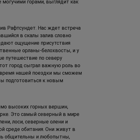
е могучими горами, выглядит как 
ив Рафтсундет. Нас ждет встреча 
авшийся в скалы залив словно 
оздают ощущение присутствия 
твенные орланы-белохвосты, и у 
е путешествие по северу 
тот город сыграл важную роль во 
о время нашей поездки мы сможем 
бы подготовиться к новым 
имо высоких горных вершин, 
рке. Это самый северный в мире 
ени, лоси, северные олени и 
й среде обитания. Они живут в 
ень общительны и любопытны, 