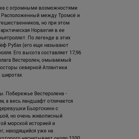
дыха с огромными возможностями 
 Расположенный между Тромсё и 
тешественников, но при этом 
арктическая Норвегия в ее 
ьятроллет. По легенде в этих 
еёф Рубах (его еще называют 
лля. Его высота составляет 17,96 
пелага Вестеролен, омываемый 
росторы северной Атлантики. 
 широтах.
. Побережье Вестеролена - 
и, а весь ландшафт отличается 
деревушки Бьоргскинн с 
ой, но очень живописный 
той морской историей и 
, находящийся уже на 
которого насчитывает около 1200 