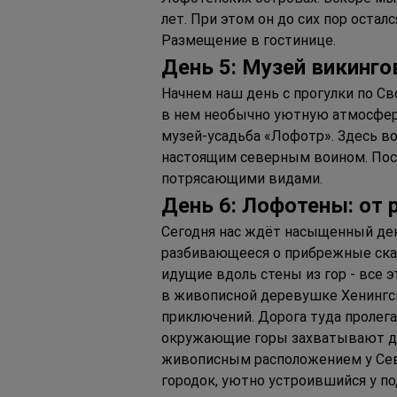
лет. При этом он до сих пор оста
Размещение в гостинице.
Д
ень 
5: М
узей викинго
Начнем наш день с прогулки по Св
в нем необычно уютную атмосферу.
музей-усадьба «Лофотр». Здесь в
настоящим северным воином. Посл
потрясающими видами.
Д
ень 
6: Л
офотены: от 
Сегодня нас ждёт насыщенный де
разбивающееся о прибрежные скал
идущие вдоль стены из гор - все 
в живописной деревушке Хенингсв
приключений. Дорога туда пролега
окружающие горы захватывают дух
живописным расположением у Сев
городок, уютно устроившийся у по