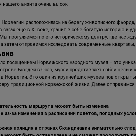
я нашего визита очень высок.
а Норвегии, расположилась на берегу живописного фьорда,
 сагах еще в XI веке, хранит в себе богатую историю и у
Мы прогуляемся по его историческому центру, где нас жду
а затем отправимся исследовать современные кварталы, т
А
вив
о посещением Норвежского народного музея – это уникал
строве Бюгдёй в Осло, музей представляет собой целый к
ов Норвегии. Это один из крупнейших музеев под открыт
феру традиционной норвежской жизни. Далее отправимся в
вательность маршрута может быть изменена
 из-за изменения в расписании полётов, погодных усло
жная полиция в странах Скандинавии внимательно следи
па может быть остановлена и не сможет продолжить пут