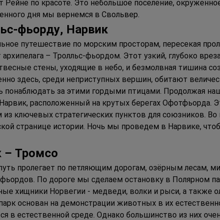
т Рейне по красоте. Это небольшое поселение, окруженно
енного дня мы вернемся в Свольвер.
ьс
-
фьорду
, Н
арвик
ьное путешествие по морским просторам, пересекая прол
 архипелага – Тролльс-фьордом. Этот узкий, глубоко врез
отвесные стены, уходящие в небо, и безмолвная тишина с
нно здесь, среди неприступных вершин, обитают величес
ь понаблюдать за этими гордыми птицами. Продолжая наш
 Нарвик, расположенный на крутых берегах Офотфьорда. Э
м из ключевых стратегических пунктов для союзников. В
ской странице истории. Ночь мы проведем в Нарвике, что
 
– Т
ромсо
уть пролегает по петляющим дорогам, озёрным лесам, м
 фьордов. По дороге мы сделаем остановку в Полярном па
ые хищники Норвегии - медведи, волки и рыси, а также ол
парк основан на демонстрации животных в их естественно
ься в естественной среде. Однако большинство из них оч