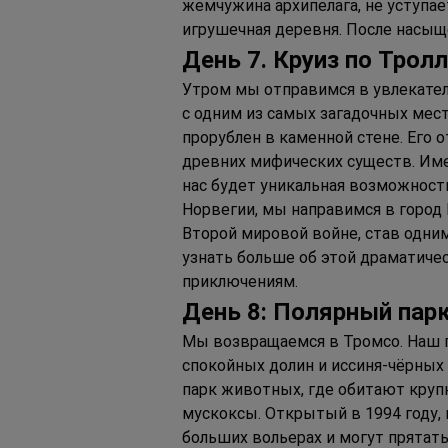
жемчужина архипелага, не уступае
игрушечная деревня. После насыщ
Д
ень 
7. К
руиз по 
Т
ролл
Утром мы отправимся в увлекател
с одним из самых загадочных мест
прорублен в каменной стене. Его 
древних мифических существ. Име
нас будет уникальная возможност
Норвегии, мы направимся в город
Второй мировой войне, став одни
узнать больше об этой драматиче
приключениям.
Д
ень 
8: П
олярный парк
Мы возвращаемся в Тромсо. Наш п
спокойных долин и иссиня-чёрных
парк животных, где обитают крупн
мускоксы. Открытый в 1994 году, 
больших вольерах и могут прятат