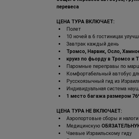
перевеса
ЦЕНА ТУРА ВКЛЮЧАЕТ:
Полет
10 ночей в 6 гостиницах улуч
Завтрак каждый день
Тромсо, Нарвик, Осло, Хамное
круиз по фьорду в Тромсо и 
Паромные переправы по мар
Комфортабельный автобус дл
Русскоязычный гид из Израил
Индивидуальная система науш
1 место багажа размером 76*5
ЦЕНА ТУРА НЕ ВКЛЮЧАЕТ:
Аэропортовые сборы и налоги
Медицинскую 
ОБЯЗАТЕЛЬНУ
Чаевые Израильскому гиду