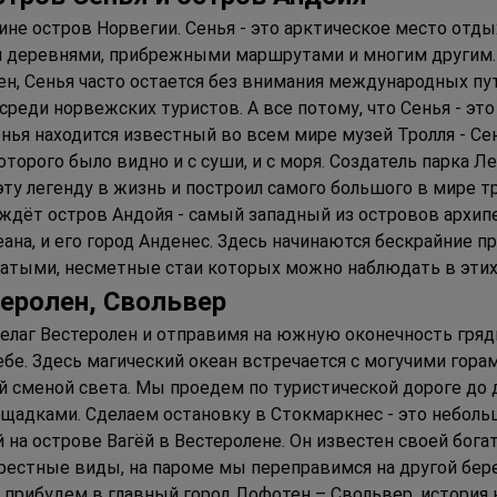
чине остров Норвегии. Сенья - это арктическое место от
и деревнями, прибрежными маршрутами и многим другим.
ен, Сенья часто остается без внимания международных пу
еди норвежских туристов. А все потому, что Сенья - это 
нья находится известный во всем мире музей Тролля - Сен
оторого было видно и с суши, и с моря. Создатель парка Л
ту легенду в жизнь и построил самого большого в мире тро
с ждёт остров Андойя - самый западный из островов архи
на, и его город Анденес. Здесь начинаются бескрайние п
натыми, несметные стаи которых можно наблюдать в этих
теролен
, С
вольвер
лаг Вестеролен и отправимя на южную оконечность гряды
бе. Здесь магический океан встречается с могучими горам
й сменой света. Мы проедем по туристической дороге до 
адками. Сделаем остановку в Стокмаркнес - это небольш
на острове Вагёй в Вестеролене. Он известен своей бога
естные виды, на пароме мы переправимся на другой берег
 прибудем в главный город Лофотен – Свольвер, история 