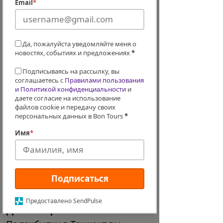
Email
*
$2099
Цена
Подробнее о туре
Да, пожалуйста уведомляйте меня о
Оператор:
Atlantis
новостях, событиях и предложениях
*
Гид:
Подписываясь на рассылку, вы
Питание: Завтрак/ужин
соглашаетесь с
Правилами пользования
и Политикой конфиденциальности
и
Тур проходит по Узбекистану: 
даете согласие на использование
файлов cookie и передачу своих
Самарканд, Бухара, Хива, Ташкент.
персональных данных в Bon Tours
*
Имя
*
Подписаться
Предоставлено SendPulse
День 1: Прибытие в Ташкент