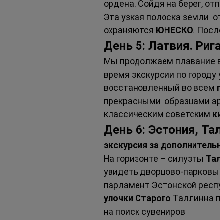
ордена. Сойдя на берег, о
Эта узкая полоска земли  о
охраняются 
ЮНЕСКО
. Посл
День 5: Латвия. Рига
Мы продолжаем плавание вд
время экскурсии по городу
восстановленный во всем 
прекрасными  образцами а
классическим советским 
к
День 6: Эстония, Та
экскурсия за дополнитель
На горизонте – силуэты 
Та
увидеть дворцово-парковы
парламент Эстонской респу
улочки Старого 
Таллинна п
на поиск сувениров   