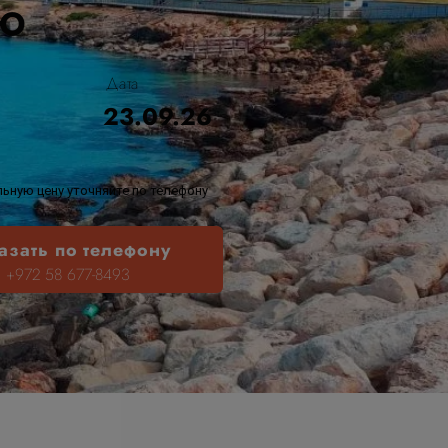
Ю
Дата
23.09.26
ьную цену уточняйте по телефону
азать по телефону
+972 58 677-8493