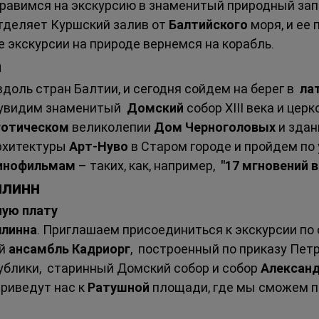
тправимся на экскурсию в знаменитый природный зап
тделяет Куршский залив от 
Балтийского 
моря, и ее
е экскурсии на природе вернемся на корабль.
 
оль стран Балтии, и сегодня сойдем на берег в  
ла
 увидим знаменитый  
Домский 
собор XIII века и церк
готическом 
великолепии 
Дом Черноголовых 
и здан
рхитектуры 
Арт-Нуво 
в Старом городе и пройдем по
инофильмам 
– таких, как, например,  
"17 мгновений 
ллинн 
ную плату
ллинна
. Приглашаем присоединиться к экскурсии по 
й 
ансамбль Кадриорг
,  построенный по приказу Петра
блики,  старинный Домский собор и собор 
Александ
риведут нас к 
Ратушной 
площади, где мы сможем п