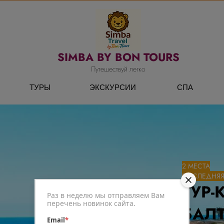
SIMBA BY BON TOURS
Путешествуй легко
ТУРЫ
ЭКСКУРСИИ
СПА
2 МЕСТА
ПОСЛЕДНЯЯ
ТУР-
Раз в неделю мы отправляем Вам
перечень новинок сайта.
БАЛ
Email
*