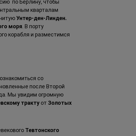
сию  по Берлину, чтобы 
ентральным кварталам 
нитую 
Унтер-ден-Линден. 
ого моря
. В порту  
ого корабля и разместимся 
познакомиться со 
ановленные после Второй 
да. Мы увидим огромную 
вскому тракту 
от 
Золотых 
векового 
Тевтонского 