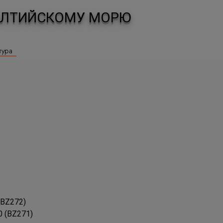
БАЛТИЙСКОМУ МОРЮ
тура
 (BZ272)
0 (BZ271)