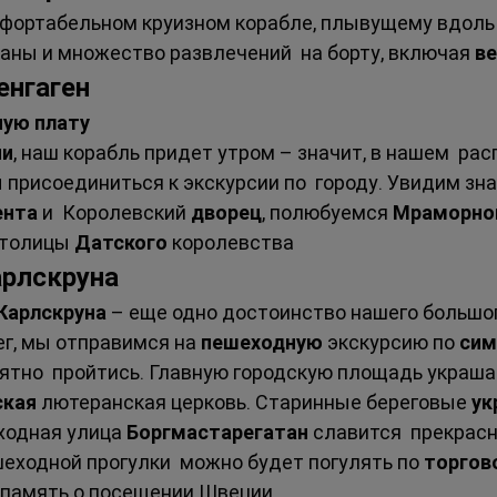
фортабельном круизном корабле, плывущему вдоль 
аны и множество развлечений  на борту, включая 
в
енгаген 
ную плату
ии
, наш корабль придет утром – значит, в нашем  ра
 присоединиться к экскурсии по  городу. Увидим зн
нта 
и  Королевский 
дворец
, полюбуемся 
Мраморно
столицы 
Датского 
королевства 
арлскруна 
Карлскруна 
– еще одно достоинство нашего большог
г, мы отправимся на 
пешеходную 
экскурсию по 
сим
риятно  пройтись. Главную городскую площадь украш
кая 
лютеранская церковь. Старинные береговые 
ук
ходная улица 
Боргмастарегатан 
славится  прекрас
шеходной прогулки  можно будет погулять по 
торгов
 память о посещении Швеции. 