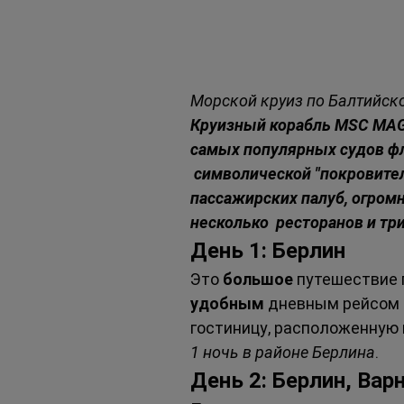
Морской круиз по Балтийско
Круизный корабль MSC MAGN
самых популярных судов фло
 символической "покровител
пассажирских палуб, огромн
несколько  ресторанов и тр
День 1: Берлин 
Это 
большое 
путешествие 
удобным 
дневным рейсом 
гостиницу, расположенную в
1 ночь в районе Берлина
. 
День 2: Берлин, Вар