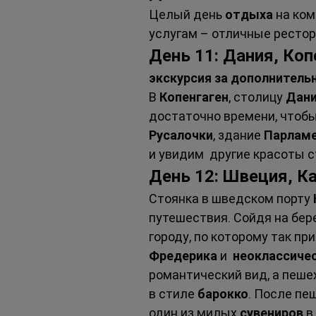
Целый день 
отдыха 
на ком
услугам – отличные рестор
День 11: Дания, Коп
экскурсия за дополнитель
В 
Копенгаген
, столицу 
Дан
достаточно времени, чтобы
Русалочки
, здание 
Парламе
и увидим  другие красоты 
День 12: Швеция, К
Стоянка в шведском порту 
путешествия. Сойдя на бере
городу, по которому так п
Фредерика 
и  
неоклассичес
романтический вид, а пеше
в стиле 
барокко
. После пе
один из милых 
сувениров 
в