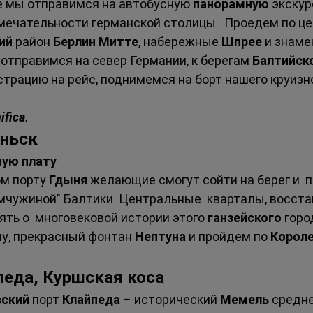
е мы отправимся на автобусную 
панорамную 
экскур
мечательности германской столицы.  Проедем по ц
ий 
район 
Берлин Митте
, набережные 
Шпрее 
и знаме
отправимся на север Германии, к берегам 
Балтийск
трацию на рейс, поднимемся на борт нашего круизн
ifica
. 
ньск 
ную плату
м порту 
Гдыня 
желающие смогут сойти на берег и  
емчужиной" Балтики. Центральные  кварталы, восст
ть о  многовековой истории этого 
ганзейского 
горо
шу, прекрасный фонтан 
Нептуна 
и пройдем по 
Короле
педа, Куршская коса 
ский 
порт 
Клайпеда 
– исторический 
Мемель 
средне