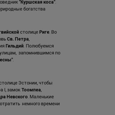
оведник 
"Куршская коса"
. 
 природные богатства 
твийской 
столице 
Риге
. Во 
овь 
Св. Петра
, 
ия 
Гильдий
. Полюбуемся 
 улицам,  запомнившимся по 
весны"
. 
столице Эстонии, чтобы 
 I, замок 
Тоомпеа
, 
ра Невского
. Маленькие 
отратить  немного времени 