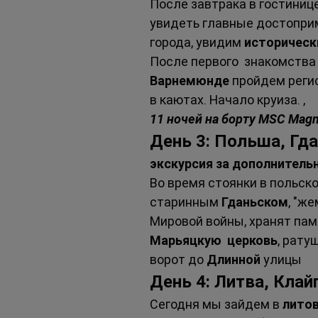
После завтрака в гостиниц
увидеть главные достопри
города, увидим 
историческ
После первого  знакомства 
Варнемюнде 
пройдем регис
в каютах. Начало круиза. ,
11 ночей на борту MSC Magn
День 3: Польша, Гда
экскурсия за дополнитель
Во время стоянки в польско
старинным 
Гданьском
, "ж
Мировой войны, хранят памя
Марьяцкую  церковь
, рату
ворот до 
Длинной 
улицы 
День 4: Литва, Клай
Сегодня мы зайдем в 
литов