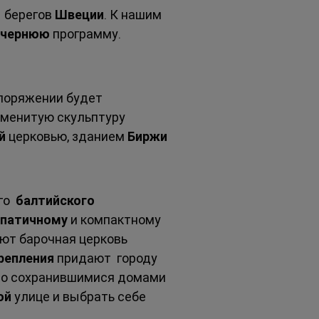
 берегов 
Швеции
. К нашим 
ечернюю 
программу.
споряжении будет 
аменитую скульптуру 
й 
церковью, зданием 
Биржи 
о  
балтийского 
патичному 
и компактному 
ают барочная церковь 
репления 
придают  городу 
но сохранившимися домами 
ой 
улице и выбрать себе 