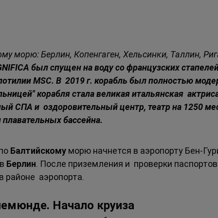
му морю: Берлин, Копенгаген, Хельсинки, Таллин, Риг
IFICA был спущен на воду со французских стапелей 
тилии MSC. В  2019 г. корабль был полностью модер
ьницей" корабля стала великая итальянская  актриса
ый СПА и  оздоровительный центр, театр на 1250 мест
и плавательных бассейна. 
по 
Балтийскому 
морю начнется в аэропорту Бен-Гур
в 
Берлин
. После приземления и  проверки паспортов
 районе  аэропорта. 
немюнде. Начало круиза 