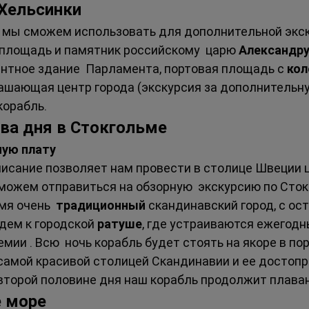
Хельсинки 
 
мы сможем использовать для дополнительной экску
площадь и памятник российскому  царю 
Александру 
антное здание  Парламента, портовая площадь с 
кол
рашающая центр города (экскурсия за дополнительную
орабль.  
ва дня в Стокгольме 
ную плату
писание позволяет нам провести в столице Швеции ц
сможем отправиться на обзорную  экскурсию по Сток
мя очень  
традиционный 
скандинавский город, с ос
дем к городской 
ратуше
, где устраиваются ежегодн
емии . Всю  ночь корабль будет стоять на якоре в по
самой красивой столицей Скандинавии и ее достопр
второй половине дня наш корабль продолжит плавани
 море 