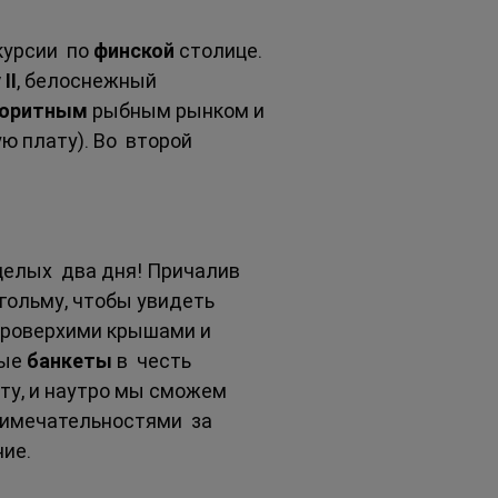
рсии  по 
финской 
столице. 
II
, белоснежный 
оритным 
рыбным рынком и 
 плату). Во  второй 
елых  два дня! Причалив 
гольму, чтобы увидеть 
троверхими крышами и 
ые 
банкеты 
в  честь 
рту, и наутро мы сможем 
имечательностями  за 
е.  