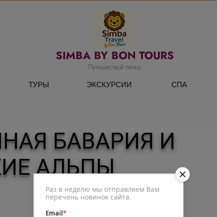
SIMBA BY BON TOURS
Путешествуй легко
ТУРЫ
ЭКСКУРСИИ
СПА
НАЯ БАВАРИЯ И
КИЕ АЛЬПЫ
Раз в неделю мы отправляем Вам
перечень новинок сайта.
Email
*