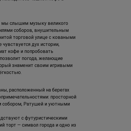
ю мы слышим музыку великого 
пилями соборов, внушительным 
итой торговой улице с коваными 
чувствуется дух истории, 
мат кофе и попробовать 
 позволит погода, желающие 
торый знаменит своим игривыми 
ёгкостью.
аны, расположенный на берегах 
опримечательностями: просторной 
 собором, Ратушей и уютными 
едствуют с футуристическими 
й торт — символ города и одно из 