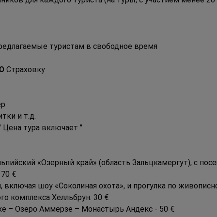
предлагаемые туристам в свободное время
Ю
 Страховку
ер
тки и т.д.
" Цена тура включает "
льпийский «Озерный край» (область Зальцкамергут), с по
 70 €
включая шоу «Соколиная охота», и прогулка по живописно
о комплекса Хелльбрун. 30 €
хе – Озеро Аммерзе – Монастырь Андекс - 50 €