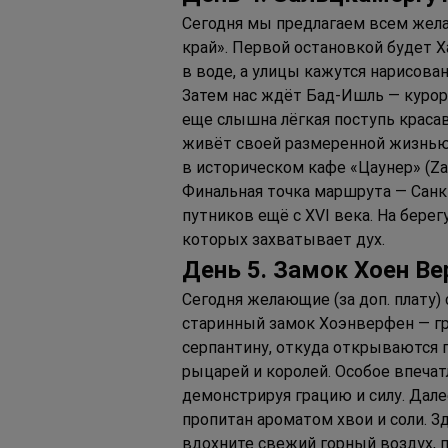
Сегодня мы предлагаем всем жела
край». Первой остановкой будет 
в воде, а улицы кажутся нарисов
Затем нас ждёт Бад-Ишль — курорт,
еще слышна лёгкая поступь красав
живёт своей размеренной жизнью. 
в историческом кафе «Цаунер» (Za
Финальная точка маршрута — Санк
путников ещё с XVI века. На бер
которых захватывает дух.
Д
ень 
5. З
амок 
Х
оен 
В
е
Сегодня желающие (за доп. плату)
старинный замок Хоэнверфен — гр
серпантину, откуда открываются 
рыцарей и королей. Особое впечат
демонстрируя грацию и силу. Дале
пропитан ароматом хвои и соли. З
вдохните свежий горный воздух, п