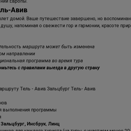
ний Европы.
ель
-А
вив
ылет домой. Ваше путешествие завершено, но воспоминани
 душу, напоминая о свежести гор и гармонии, красоте при
тельность маршрута может быть изменена
ом направлении
пциональная программа во время тура
ьтесь с правилами выезда в другую страну
ршруту Тель - Авив Зальцбург Тель- Авив
нов
я выполнения программы
я
 Зальцбург, Инсбрук
, 
Линц
иков для каждого туриста (на туры, с участием менее 20 