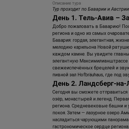
Описание тура
Тур проходит по Баварии и Австрии
Д
ень 
1. Т
ель
-А
вив 
– З
Добро пожаловать в Баварию! Пос
региона и одно из самых очароват
Бавария: гордая, элегантная, жиз
мелодию карильона Новой ратуши,
каждом камне. Вы увидите главн
элегантную Максимилианштрассе —
свежеиспечённых брецелей и звук
пивной зал Hofbräuhaus, где под 
Д
ень 
2. Л
андсберг-на
-
Сегодня вы сможете отправиться 
озёр, монастырей и легенд. Перва
региона. Средневековые башни и 
покоя. Затем — лазурное озеро Ам
насладиться чарующими панорамам
гастрономическое сердце региона