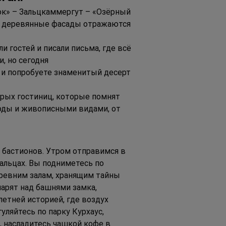
ок» – Зальцкаммергут – «Озёрный 
де деревянные фасады отражаются 
 гостей и писали письма, где всё 
, но сегодня 
 и попробуете знаменитый десерт 
арых гостиниц, которые помнят 
роды и живописными видами, от 
 бастионов. Утром отправимся в 
льцах. Вы подниметесь по 
ревним залам, хранящим тайны 
арят над башнями замка, 
етней историей, где воздух 
ляйтесь по парку Курхаус, 
 насладитесь чашкой кофе в 