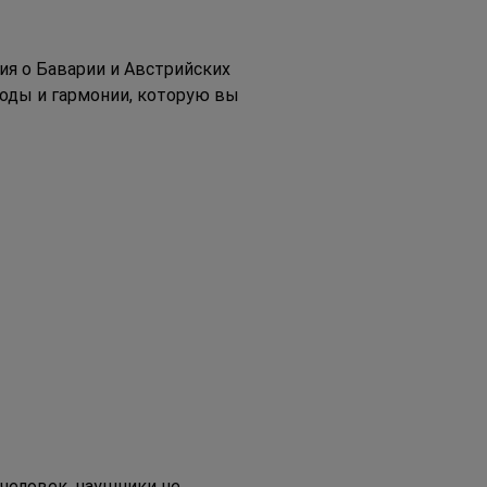
я о Баварии и Австрийских 
роды и гармонии, которую вы 
человек, наушники не 