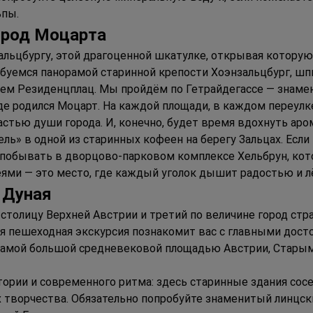
ьпы.
род 
М
оцарта
льцбургу, этой драгоценной шкатулке, открывая котору
любуемся панорамой старинной крепости Хоэнзальцбург, ш
м Резиденцплац. Мы пройдём по Гетрайдегассе — знамен
 родился Моцарт. На каждой площади, в каждом переулке 
частью души города. И, конечно, будет время вдохнуть аро
ь» в одной из старинных кофеен на берегу Зальцах. Если
) побывать в дворцово-парковом комплексе Хельбрун, ко
ями — это место, где каждый уголок дышит радостью и л
 
Д
уная
столицу Верхней Австрии и третий по величине город стр
я пешеходная экскурсия познакомит вас с главными дост
самой большой средневековой площадью Австрии, Старым
ории и современного ритма: здесь старинные здания сос
х творчества. Обязательно попробуйте знаменитый линцски