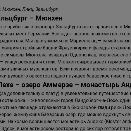
: Мюнхен, Линц, Зальцбург.
альцбург – 
М
юнхен
ле прибытия в аэропорт Зальцбурга вы отправитесь в Мю
ельных мест Германии.
Вас ждёт первое знакомство с горо
нерадостная. Мы прогуляемся по Мариенплац — самой знам
 увидим стройные башни Фрауенкирхе и фасады старинных
ые символы Мюнхена: изящную Одеонсплац, королевскую 
 улицу роскоши и стиля. Мюнхен очаровывает гармонией
ами уличных музыкантов. Если позволит время, рекоменд
звуки духового оркестра подают лучшее баварское пиво и 
Л
ехе 
– 
озеро 
А
ммерзе 
– 
монастырь 
А
н
(за дополнительную плату) в увлекательное путешествие 
я остановка — живописный город Ландсберг-на-Лехе, один
уютные площади отражаются в бирюзовой глади реки Лех,
мерзе, жемчужина Баварских озёр, где можно вдохнуть св
и. На холме возвышается монастырь Андекс (Kloster Ande
. Здесь, в монастырском ресторане до сих пор готовят т