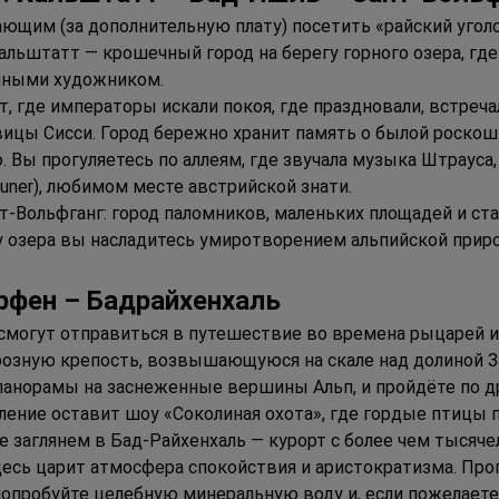
ющим (за дополнительную плату) посетить «райский угол
Хальштатт — крошечный город на берегу горного озера, г
анными художником. 
 где императоры искали покоя, где праздновали, встречали
ицы Сисси. Город бережно хранит память о былой роскоши
Вы прогуляетесь по аллеям, где звучала музыка Штрауса,
uner), любимом месте австрийской знати.
т-Вольфганг: город паломников, маленьких площадей и ст
егу озера вы насладитесь умиротворением альпийской при
рфен 
– Б
адрайхенхаль
 смогут отправиться в путешествие во времена рыцарей и
озную крепость, возвышающуюся на скале над долиной За
панорамы на заснеженные вершины Альп, и пройдёте по д
ление оставит шоу «Соколиная охота», где гордые птицы п
е заглянем в Бад-Райхенхаль — курорт с более чем тысячел
десь царит атмосфера спокойствия и аристократизма. Прогу
опробуйте целебную минеральную воду и, если пожелаете,