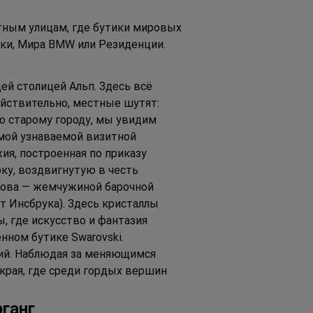
тным улицам, где бутики мировых 
ки, Мира BMW или Резиденции.
й столицей Альп. Здесь всё 
ействительно, местные шутят: 
по старому городу, мы увидим 
мой узнаваемой визитной 
я, построенная по приказу 
у, воздвигнутую в честь 
ова — жемчужиной барочной 
т Инсбрука). Здесь кристаллы 
, где искусство и фантазия 
нном бутике Swarovski.
ий. Наблюдая за меняющимся 
края, где среди гордых вершин 
ганг