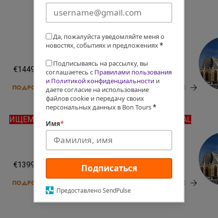
Да, пожалуйста уведомляйте меня о
новостях, событиях и предложениях
*
07.09.26
16.09.26
Подписываясь на рассылку, вы
€1449
€1449
соглашаетесь с
Правилами пользования
и Политикой конфиденциальности
и
ПОДРОБНЕЕ
ПОДРОБНЕЕ
даете согласие на использование
файлов cookie и передачу своих
персональных данных в Bon Tours
*
ИЩЕМ ПАРУ
ПОЛЕТ EL AL
Имя
*
05.10.26
12.10.26
€1399
€1399
Подписаться
ПОДРОБНЕЕ
ПОДРОБНЕЕ
Предоставлено SendPulse