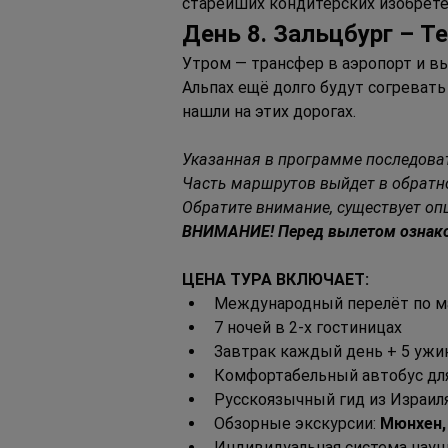
старейших кондитерских изобрете
Д
ень 
8. З
альцбург 
– Т
Утром — трансфер в аэропорт и в
Альпах ещё долго будут согревать
нашли на этих дорогах.
Указанная в программе последова
Чаcть маршрутов выйдет в обратн
Обратите внимание, существует о
ВНИМАНИЕ! Перед вылетом ознаком
ЦЕНА ТУРА ВКЛЮЧАЕТ:
Международный перелёт по ма
7 ночей в 2-х гостиницах
Завтрак каждый день + 5 ужи
Комфортабельный автобус дл
Русскоязычный гид из Израил
Обзорные экскурсии: 
Мюнхен,
Индивидуальная система наушн