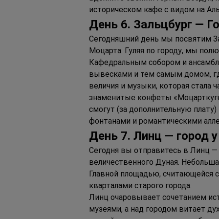
историческом кафе с видом на Ал
Д
ень 
6. З
альцбург 
— Г
о
Сегодняшний день мы посвятим За
Моцарта. Гуляя по городу, мы по
Кафедральным собором и ансамбле
вывесками и тем самым домом, где
величия и музыки, которая стала 
знаменитые конфеты «Моцарткугел
смогут (за дополнительную плату
фонтанами и романтическими алле
Д
ень 
7. Л
инц 
— 
город у
Сегодня вы отправитесь в Линц — 
величественного Дуная. Небольша
Главной площадью, считающейся 
кварталами старого города.
Линц очаровывает сочетанием ист
музеями, а над городом витает ду