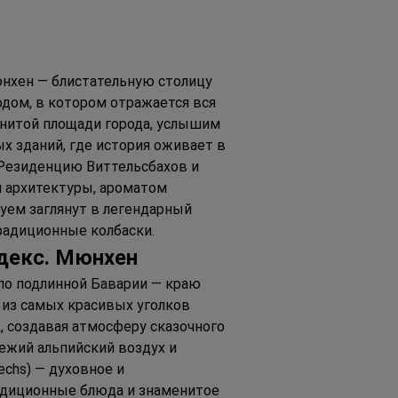
нхен — блистательную столицу 
дом, в котором отражается вся 
енитой площади города, услышим 
 зданий, где история оживает в 
Резиденцию Виттельсбахов и 
 архитектуры, ароматом 
уем заглянут в легендарный 
традиционные колбаски.
декс
. М
юнхен
по подлинной Баварии — краю 
 из самых красивых уголков 
 создавая атмосферу сказочного 
ежий альпийский воздух и 
chs) — духовное и 
радиционные блюда и знаменитое 