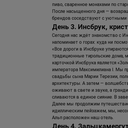
пиво, сваренное монахами по ста
После насыщенного дня — возвращ
брендов соседствуют с уютными б
День 3. И
нсбрук, крис
Сегодня нас ждёт знакомство с Ин
напоминает о горах: куда ни посм
«Все дороги в Инсбруке упираются 
традиционные тирольские дома, м
карточкой Инсбрука является «Зо
императора Максимилиана I. Мы п
свадьбы сына Марии Терезии, по
архитектуры. А затем — волшебств
оживают в свете и звуке, а гранд
сливаются в единое сияние. В зав
Далее мы продолжим путешествие 
идиллическим пейзажем, мы, несо
Альп расположен наш отель.
Д
ень 
4. З
альцкамергу