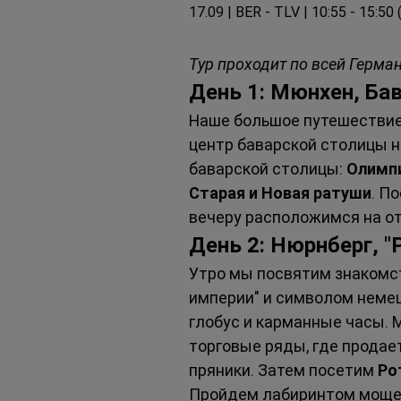
17.09 | BER - TLV | 10:55 - 15:50
Тур проходит по всей Герма
День 1: Мюнхен, Ба
Наше большое путешествие 
центр баварской столицы 
баварской столицы: 
Олимп
Старая и Новая ратуши
. П
вечеру расположимся на от
День 2: Нюрнберг, 
Утро мы посвятим знакомст
империи" и символом немец
глобус и карманные часы. 
торговые ряды, где продае
пряники. Затем посетим 
Ро
Пройдем лабиринтом мощены