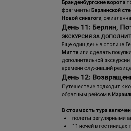
Бранденбургские ворота
 п
фрагменты 
Берлинской ст
Новой синагоги
, оживленна
День 11: Берлин, П
ЭКСКУРСИЯ ЗА ДОПОЛНИ
Еще один день в столице Г
Митте
 или сделать покупк
дополнительной экскурсии 
времени служивший резиде
День 12: Возвращен
Путешествие подходит к ко
обратным рейсом в 
Израил
В стоимость тура включе
полеты регулярными а
11 ночей в гостиницах 