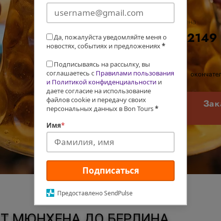
Цена
€2149
Да, пожалуйста уведомляйте меня о
новостях, событиях и предложениях
*
Подписываясь на рассылку, вы
соглашаетесь с
Правилами пользования
окончател
и Политикой конфиденциальности
и
даете согласие на использование
файлов cookie и передачу своих
Зак
персональных данных в Bon Tours
*
Имя
*
Подписаться
Предоставлено SendPulse
ОТ МЮНХЕНА ДО БЕРЛИНА