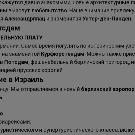
окажутся давно знакомыми, новые архитектурные л
ены
 вызовут любопытство. Наше внимание привлек
я 
Александрплац
 и знаменитая 
Унтер-ден-Линден
.
отсдам
ТЕЛЬНУЮ ПЛАТУ
ермании. Самое время погулять по историческим уло
и на знаменитой 
Курфюрстендам
. Можно также прис
в 
Потсдам
, фешенебельный берлинский пригород, н
нцией прусских королей 
ие в Израиль
нцу. Мы отправляемся в новый 
берлинский аэропор
ь
.
но
виарейсами;
туристического и супертуристического класса, вклю