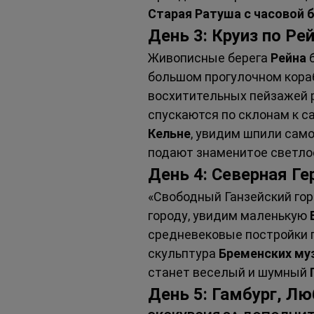
Старая Ратуша с часовой 
День 3: Круиз по Ре
Живописные берега 
Рейна
 
большом прогулочном кора
восхитительных пейзажей р
спускаются по склонам к са
Кельне
, увидим шпили само
подают знаменитое светлое
День 4: Северная Г
«Свободный Ганзейский гор
городу, увидим маленькую 
средневековые постройки 
скульптура 
Бременских му
станет веселый и шумный 
День 5: Гамбург, Л