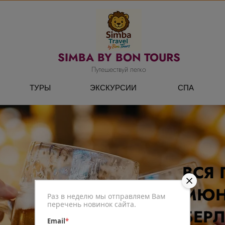
SIMBA BY BON TOURS
Путешествуй легко
ТУРЫ
ЭКСКУРСИИ
СПА
ВСЯ 
МЮН
Раз в неделю мы отправляем Вам
перечень новинок сайта.
БЕР
Email
*