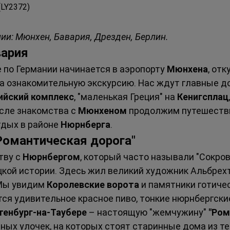
 (LY2372)
нии: Мюнхен, Бавария, Дрезден, Берлин.
вария
по Германии начинается в аэропорту 
Мюнхена
, от
на ознакомительную экскурсию. Нас ждут главные 
ийский комплекс
, "маленькая Греция" на 
Кенигсплац
осле знакомства с 
Мюнхеном
 продолжим путешестви
дых в районе 
Нюрнберга
.
"Романтическая дорога"
ву с 
Нюрнбергом
, который часто называли "Сокро
кой истории. Здесь жил великий художник Альбрехт
Мы увидим 
Королевские ворота
 и памятники готиче
тся удивительное красное пиво, тонкие нюрнбергски
тенбург-на-Таубере
 – настоящую "жемчужину" 
"Ром
х улочек, на которых стоят старинные дома из тес