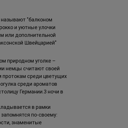
о называют "балконом 
рокко и уютные улочки 
м или дополнительной 
аксонской Швейцарией" 
ом природном уголке – 
ами немцы считают своей 
им протокам среди цветущих 
рогулка среди ароматов 
толицу Германии.3 ночи в 
кладывается в рамки 
 запомнятся по-своему: 
сти, знаменитые 