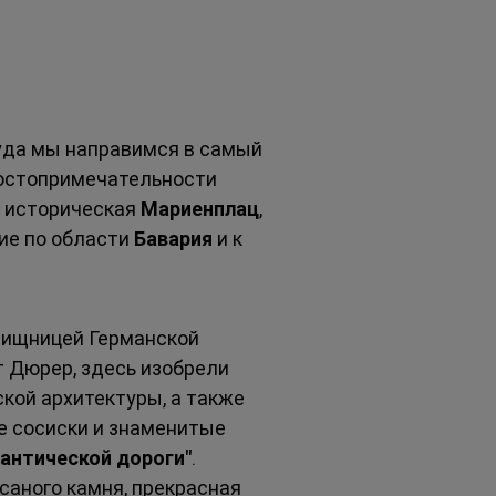
куда мы направимся в самый 
достопримечательности 
, историческая 
Мариенплац
, 
е по области 
Бавария
 и к 
вищницей Германской 
 Дюрер, здесь изобрели 
ской архитектуры, а также 
е сосиски и знаменитые 
антической дороги"
. 
аного камня, прекрасная 