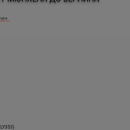
тура
 (LY353)