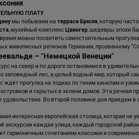
аксония
ТЕЛЬНУЮ ПЛАТУ
дену
 мы побываем на 
террасе Брюля
, которую част
ста
, музейный комплекс 
Цвингер
, шедевры эпохи ба
е время можно посвятить самостоятельным прогулка
мых живописных регионов Германии, прозванному "С
реевальде – "Немецкой Венеции"
курс на север и по дороге остановимся в удивительн
сто заповедный лес, а целый водный мир, который с
ас ждёт прогулка на лодках по тихим каналам и узк
островков и скрытых в зелени домов. Эта речная п
 удовольствие. Во второй половине дня приедем в с
амая интересная европейская столица, которая не у
ой экскурсии каждая улица, каждый городской район
тит гармоничным сочетанием классики и современно