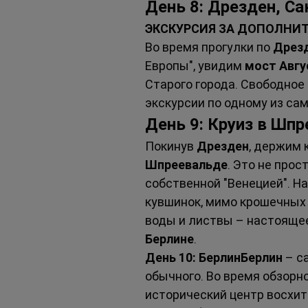
День 8: Дрезден, С
ЭКСКУРСИЯ ЗА ДОПОЛНИ
Во время прогулки по 
Дрез
Европы", увидим 
мост Авгу
Старого города. Свободно
экскурсии по одному из са
День 9: Круиз в Шп
Покинув 
Дрезден
, держим 
Шпреевальде
. Это не про
собственной "Венецией". Н
кувшинок, мимо крошечных 
воды и листвы – настоящее
Берлине
.
День 10: БерлинБерлин
 – с
обычного. Во время обзорн
исторический центр восхи