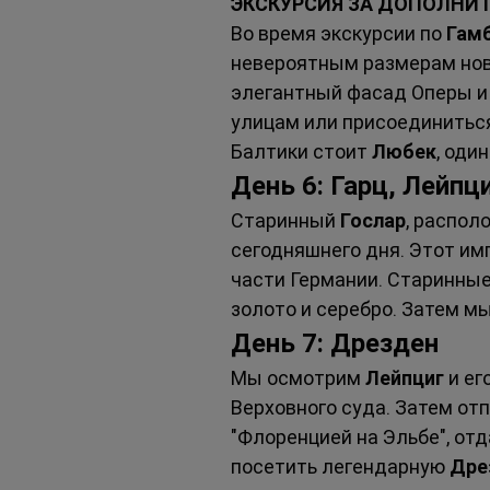
ЭКСКУРСИЯ ЗА ДОПОЛНИ
Во время экскурсии по 
Гамб
невероятным размерам нов
элегантный фасад Оперы и
улицам или присоединиться
Балтики стоит 
Любек
, оди
День 6: Гарц, Лейпц
Старинный 
Гослар
, распол
сегодняшнего дня. Этот и
части Германии. Старинные
золото и серебро. Затем м
День 7: Дрезден
Мы осмотрим 
Лейпциг
 и е
Верховного суда. Затем отп
"Флоренцией на Эльбе", от
посетить легендарную 
Дре