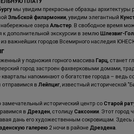
ТЕЛЬНУЮ ПЛАТУ
ургу
 мы увидим прекрасные образцы архитектуры р
ой 
Эльбской филармонии
, увидим элегантный 
Кунс
 набережные озера 
Альстер
. В свободное время мо
 к дополнительной экскурсии в землю 
Шлезвиг-Го
н из важнейших городов Всемирного наследия ЮНЕС
иг
оженный у подножия горного массива 
Гарц
, станет 
мперский город застроен фахверковыми домами, тра
 кварталы напоминают о богатстве города – ведь 
ы отправимся в 
Лейпциг
, известный исторической "Б
го замечательный исторический центр со 
Старой ра
равимся в 
Дрезден
, столицу 
Саксонии
. Этот город 
давая дань его художественным сокровищам. Здесь
зденскую галерею
.2 ночи в районе 
Дрездена
.