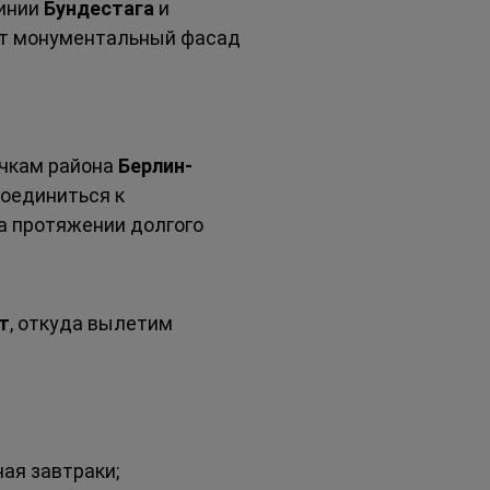
инии 
Бундестага
 и 
ут монументальный фасад 
чкам района 
Берлин-
оединиться к 
а протяжении долгого 
т
, откуда вылетим 
чая завтраки;