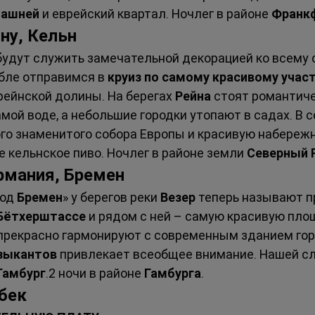
башней
 и еврейский квартал. Ночлег в районе 
Франк
йну, Кельн
будут служить замечательной декорацией ко всему 
бле отправимся в 
круиз по самому красивому участ
ейнской долины. На берегах 
Рейна
 стоят романтиче
мой воде, а небольшие городки утопают в садах. В 
го знаменитого собора Европы и красивую набережн
 кельнское пиво. Ночлег в районе земли 
Северный 
ермания, Бремен
од 
Бремен
» у берегов реки 
Везер
 теперь называют п
Бётхерштассе
 и рядом с ней – самую красивую площ
прекрасно гармонируют с современным зданием горо
зыкантов
 привлекает всеобщее внимание. Нашей с
Гамбург
.2 ночи в районе 
Гамбурга
.
юбек