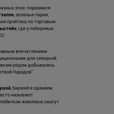
азных эпох: поразимся 
тхалле
, зеленые парки, 
жно пройтись по торговым 
льштейн
, где у побережья 
КО 
главным впечатлением 
диционными для северной 
совсем рядом добывались 
итвой Народов".
тушей
, Биржей и зданием 
часто называют 
 любители живописи смогут 