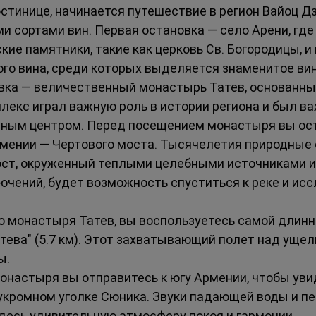
остинице, начинается путешествие в регион Вайоц Дз
 сортами вин. Первая остановка — село Арени, где
кие памятники, такие как церковь Св. Богородицы, и
го вина, среди которых выделяется знаменитое вин
а — величественный монастырь Татев, основанный 
екс играл важную роль в истории региона и был в
рным центром. Перед посещением монастыря вы ост
рмении — Чертового моста. Тысячелетия природные 
ост, окруженный теплыми целебными источниками и
лючений, будет возможность спуститься к реке и ис
 монастыря Татев, вы воспользуетесь самой длинно
тева" (5.7 км). Этот захватывающий полет над ущел
ы.
настыря вы отправитесь к югу Армении, чтобы уви
укромном уголке Сюника. Звуки падающей воды и пе
десь удивительную атмосферу покоя и гармонии.