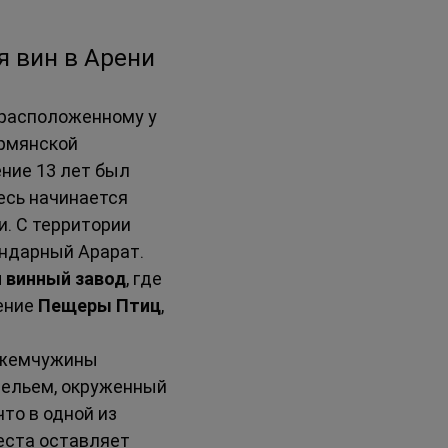
я вин в Арени
 расположенному у 
рмянской 
ние 13 лет был 
есь начинается 
. С территории 
ендарный Арарат.
 винный завод
, где 
ение 
Пещеры Птиц
, 
 жемчужины 
ельем, окруженный 
то в одной из 
еста оставляет 