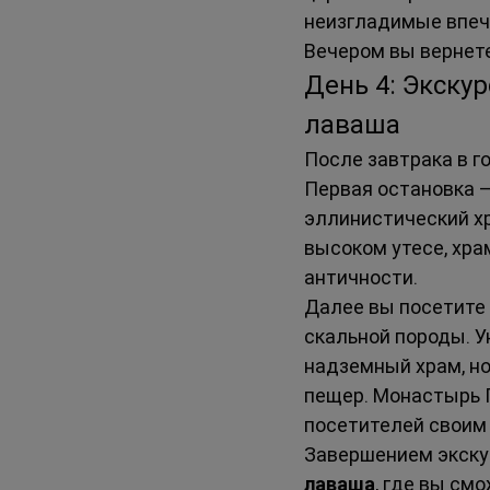
неизгладимые впеча
Вечером вы вернете
День 4: Экскур
лаваша
После завтрака в г
Первая остановка —
эллинистический хр
высоком утесе, хра
античности.
Далее вы посетите 
скальной породы. У
надземный храм, но
пещер. Монастырь 
посетителей своим
Завершением экскур
лаваша
, где вы см