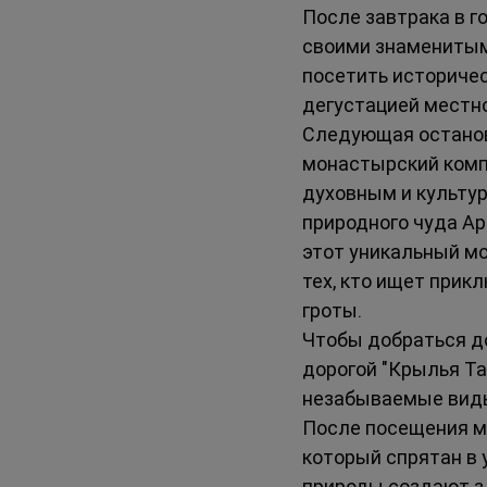
После завтрака в г
своими знаменитыми
посетить историчес
дегустацией местно
Следующая остановк
монастырский компл
духовным и культу
природного чуда А
этот уникальный м
тех, кто ищет прик
гроты.
Чтобы добраться до
дорогой "Крылья Та
незабываемые вид
После посещения мо
который спрятан в 
природы создают з