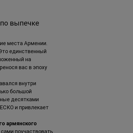
 по выпечке 
ие места Армении. 
. Это единственный 
ложенный на 
енося вас в эпоху 
давался внутри 
лько большой 
нные десятками 
ЕСКО и привлекает 
го армянского 
и сами поучаствовать 