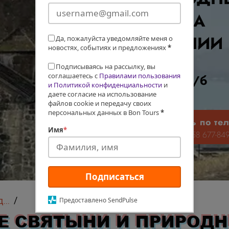
ЧУДЕСА
АРМЕНИИ
Да, пожалуйста уведомляйте меня о
новостях, событиях и предложениях
*
Цена
Подписываясь на рассылку, вы
соглашаетесь с
Правилами пользования
€468 + а/б
и Политикой конфиденциальности
и
даете согласие на использование
файлов cookie и передачу своих
персональных данных в Bon Tours
*
Заказать по те
Имя
*
+972 58 677-84
Подписаться
/
Индивидуальные ту
Предоставлено SendPulse
Е СВЯТЫНИ И ПРИРОД