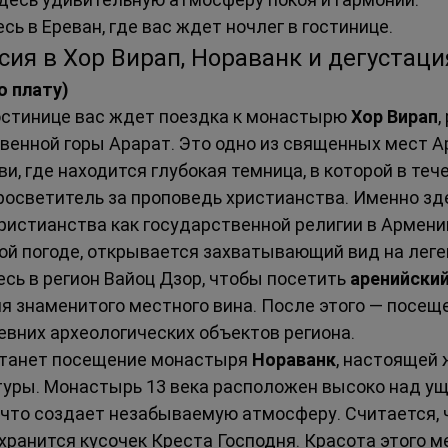
ь в Ереван, где вас ждет ночлег в гостинице.
сия в Хор Вирап, Нораванк и дегустаци
ю плату)
остинице вас ждет поездка к монастырю 
Хор Вирап
,
венной горы Арарат. Это одно из священных мест А
и, где находится глубокая темница, в которой в тече
росветитель за проповедь христианства. Именно зд
ристианства как государственной религии в Армении
ой погоде, открывается захватывающий вид на лег
сь в регион Вайоц Дзор, чтобы посетить 
аренийский
я знаменитого местного вина. После этого — посещ
евних археологических объектов региона.
танет посещение монастыря 
Нораванк
, настоящей
туры. Монастырь 13 века расположен высоко над ущ
что создает незабываемую атмосферу. Считается, ч
хранится кусочек Креста Господня. Красота этого м