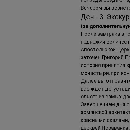
Вечером вы вернетес
День 3: Экскур
(за дополнительну
После завтрака в г
подножия величест
Апостольской Церкв
заточен Григорий П
история принятия х
монастыря, при ясн
Далее вы отправите
вас ждет дегустаци
одного из самых др
Завершением дня с
армянской архитек
красными скалами, 
церквей Нораванка 