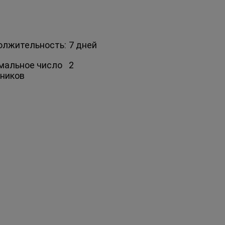
олжительность:
7 дней
мальное число
2
тников