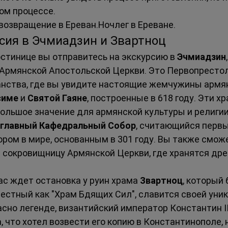
ом процессе.
возвращение в Ереван.Ночлег в Ереване.
рсия в Эчмиадзин и Звартноц
остинице вы отправитесь на экскурсию в 
Эчмиадзин
Армянской Апостольской Церкви. Это Первопрестол
анства, где вы увидите настоящие жемчужины армя
симе
 и 
Святой Гаяне
, построенные в 618 году. Эти х
ольшое значение для армянской культуры и религии
главный Кафедральный Собор
, считающийся перв
ом в мире, основанным в 301 году. Вы также сможе
 сокровищницу Армянской Церкви, где хранятся дре
ас ждет остановка у руин храма 
Звартноц
, который 
звестный как "Храм Бдящих Сил", славится своей уни
асно легенде, византийский император Константин II
, что хотел возвести его копию в Константинополе,