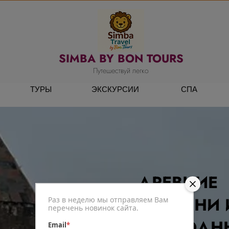
SIMBA BY BON TOURS
Путешествуй легко
ТУРЫ
ЭКСКУРСИИ
СПА
ДРЕВНИЕ
СВЯТЫНИ 
Раз в неделю мы отправляем Вам
перечень новинок сайта.
ПРИРОДН
Email
*