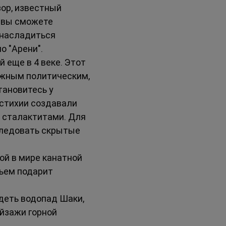
ор, известный 
 вы сможете 
 насладиться 
о "Арени".
еще в 4 веке. Этот 
ажным политическим, 
ановитесь у 
стихии создавали 
 сталактитами. Для 
следовать скрытые 
й в мире канатной 
ьем подарит 
деть водопад Шаки, 
йзажи горной 