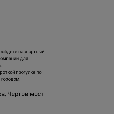
пройдете паспортный 
компании для 
.
откой прогулке по 
 городом.
в, Чертов мост 