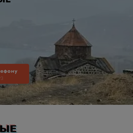
лефону
93
НЫЕ