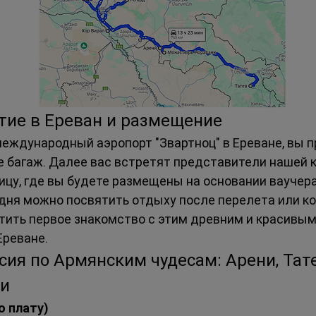
тие в Ереван и размещение
еждународный аэропорт "Звартноц" в Ереване, вы 
е багаж. Далее вас встретят представители нашей 
ицу, где вы будете размещены на основании ваучера
ня можно посвятить отдыху после перелета или кор
тить первое знакомство с этим древним и красивым
Ереване.
сия по Армянским чудесам: Арени, Тате
ки
ю плату)