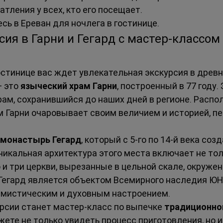
тления у всех, кто его посещает.
сь в Ереван для ночлега в гостинице.
сия в Гарни и Гегард с мастер-классом
остинице вас ждет увлекательная экскурсия в древн
 это 
языческий храм Гарни
, построенный в 77 году
ам, сохранившийся до наших дней в регионе. Распо
м Гарни очаровывает своим величием и историей, пер
монастырь Гегард
, который с 5-го по 14-й века соз
никальная архитектура этого места включает не то
 и три церкви, вырезанные в цельной скале, окруже
Гегард является объектом Всемирного наследия ЮН
 мистическим и духовным настроением.
сии станет мастер-класс по выпечке 
традиционно
ожете не только увидеть процесс приготовления, но 