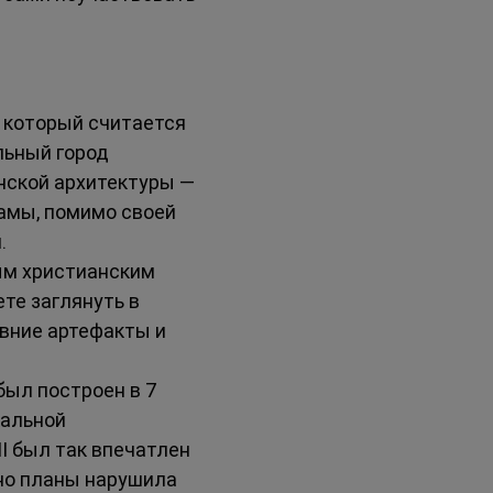
, который считается 
ьный город 
нской архитектуры — 
рамы, помимо своей 
.
ым христианским 
те заглянуть в 
вние артефакты и 
был построен в 7 
кальной 
I был так впечатлен 
 но планы нарушила 