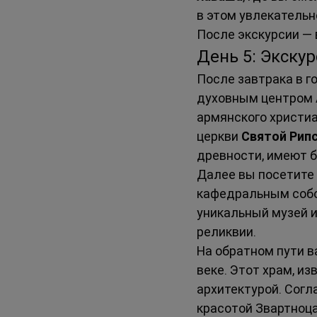
в этом увлекательн
После экскурсии — 
День 5: Экску
После завтрака в г
духовным центром 
армянского христи
церкви 
Святой Рип
древности, имеют б
Далее вы посетите 
кафедральным собор
уникальный музей и
реликвии.
На обратном пути в
веке. Этот храм, и
архитектурой. Согл
красотой Звартноца