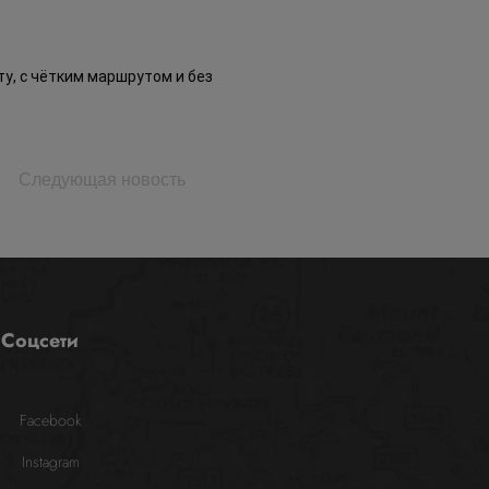
у, с чётким маршрутом и без
Следующая новость
Соцсети
Facebook
Instagram