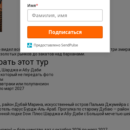
Имя
*
Подписаться
Предоставлено SendPulse
о видел всё. Новый тур от Эшет Турс проведёт вас через три эмир
 золотых рынков до закатов над барханами.
ать этот тур
й, Шарджа и Абу-Даби
 который не передать фото
фы
автраки или полупансион
по март 2027
 район Дубай Марина, искусственный остров Пальма Джумейра с о
ель-парус Бурдж-Аль-Араб. Прогулка по старому Дубаю — район 
онной лодке Dow. Плюс Шарджа и Абу-Даби с Большой мечетью ше
ансион) — большинство дат с октября 2026 по март 2027.