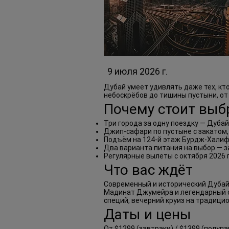
9 июля 2026 г.
Дубай умеет удивлять даже тех, кт
небоскрёбов до тишины пустыни, от
Почему стоит выбр
Три города за одну поездку — Дуба
Джип-сафари по пустыне с закатом,
Подъём на 124-й этаж Бурдж-Хали
Два варианта питания на выбор — з
Регулярные вылеты с октября 2026 
Что вас ждёт
Современный и исторический Дубай,
Мадинат Джумейра и легендарный от
специй, вечерний круиз на традици
Даты и цены
От $1299 (завтраки) / $1399 (полуп