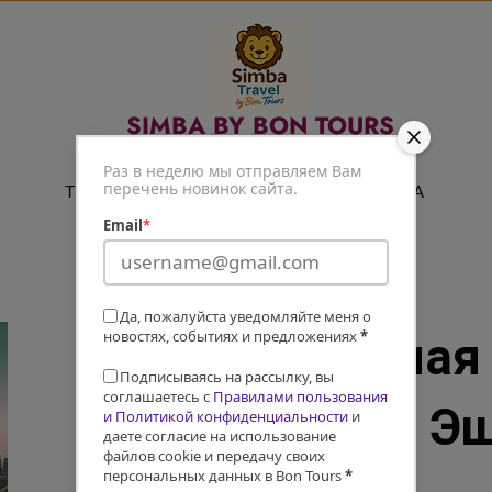
SIMBA BY BON TOURS
Путешествуй легко
Раз в неделю мы отправляем Вам
перечень новинок сайта.
ТУРЫ
ЭКСКУРСИИ
СПА
Email
*
Да, пожалуйста уведомляйте меня о
новостях, событиях и предложениях
*
ОАЭ: Восточная
Подписываясь на рассылку, вы
соглашаетесь с
Правилами пользования
новый тур с Э
и Политикой конфиденциальности
и
даете согласие на использование
файлов cookie и передачу своих
персональных данных в Bon Tours
*