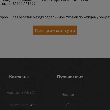
 выше: $1599 / $1699.
туром — без беготни между отдельными турами по каждому эмират
Программа тура
Контакты
Путешествия
Написать в WhatsApp
Новости
Туры
+972 58 677-8492