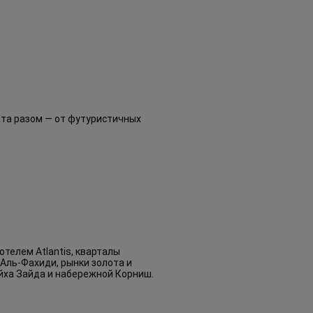
ата разом — от футуристичных
телем Atlantis, кварталы
Аль-Фахиди, рынки золота и
йха Зайда и набережной Корниш.