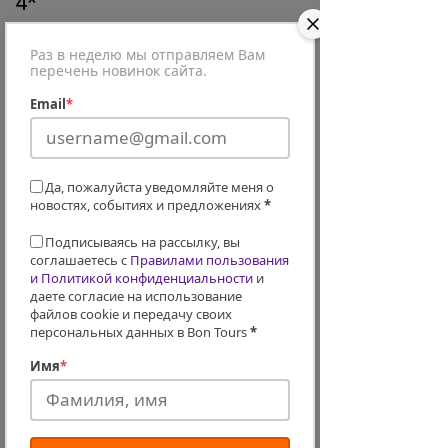
4*
Даты и цены
Раз в неделю мы отправляем Вам
перечень новинок сайта.
Email
*
Да, пожалуйста уведомляйте меня о
новостях, событиях и предложениях
*
Подписываясь на рассылку, вы
соглашаетесь с
Правилами пользования
и Политикой конфиденциальности
и
13.08.26
даете согласие на использование
файлов cookie и передачу своих
персональных данных в Bon Tours
*
10 ночей
ЗАКАЗАТЬ
Имя
*
€1429