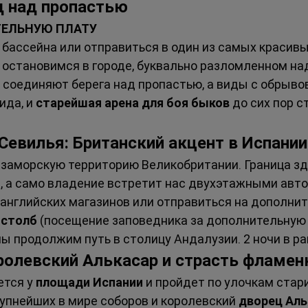
д над пропастью 
ТЕЛЬНУЮ ПЛАТУ
 бассейна или отправиться в один из самых красивы
 остановимся в городе, буквально разломленном на
 соединяют берега над пропастью, а виды с обрывов
да, и 
старейшая арена для боя быков
 до сих пор с
 Севилья: Британский акцент в Испании
 заморскую территорию Великобритании. Граница зд
, а само владение встретит нас двухэтажными авто
 английских магазинов или отправиться на дополнит
 столб
 (посещение заповедника за дополнительную 
ы продолжим путь в столицу Андалузии. 2 ночи в ра
оролевский Алькасар и страсть фламен
ется у 
площади Испании
 и пройдет по улочкам стар
рупнейших в мире соборов и королевский 
дворец Аль