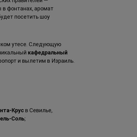
ких правителей — 
 в фонтанах, аромат 
будет посетить шоу 
ском утесе. Следующую 
уникальный 
кафедральный 
ропорт и вылетим в Израиль.
нта-Крус
 в Севилье, 
ель-Соль
;