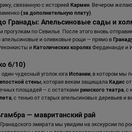
ику, связанную с историей 
Кармен
. Вечером желаю
ламенко 
(за дополнительную плату)
.
 до Гранады: Апельсиновые сады и хо
 прогулкам по Севилье. После этого вновь отправим
 апельсиновые и оливковые рощи — прямо в 
Гранад
Реконкисты и 
Католических королях
 Фердинанде и И
ко 6/10)
 один чудесный уголок юга 
Испании
, в котором мы 
епостной стены
, которая векам защищала 
Кадис
 о
нечных площадей – с остатками 
римского театра
, с
лета
, с тенью от старых апельсиновых деревьев и 
ьгамбра — мавританский рай
Гранадского эмирата мы увидим на экскурсии по р