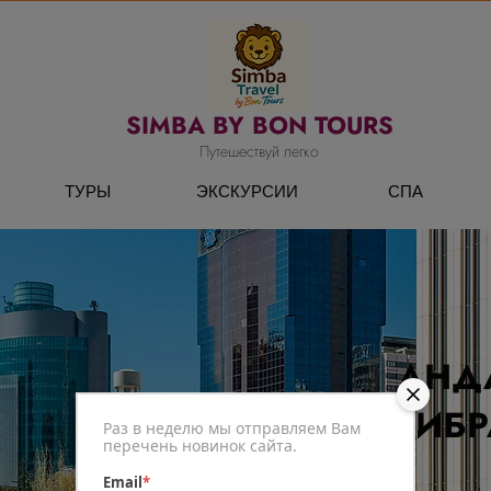
SIMBA BY BON TOURS
Путешествуй легко
ТУРЫ
ЭКСКУРСИИ
СПА
АНД
ГИБР
Раз в неделю мы отправляем Вам
перечень новинок сайта.
Email
*