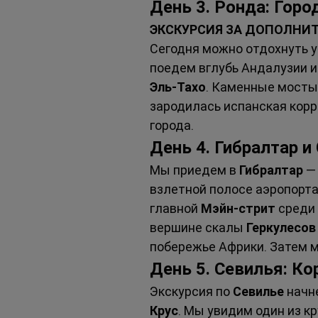
День 3. Ронда: Горо
ЭКСКУРСИЯ ЗА ДОПОЛНИ
Сегодня можно отдохнуть у
поедем вглубь Андалузии и
Эль-Тахо
. Каменные мосты
зародилась испанская корри
города.
День 4. Гибралтар и
Мы приедем в 
Гибралтар
 —
взлетной полосе аэропорта
главной 
Мэйн-стрит
 среди
вершине скалы 
Геркулесов
побережье Африки. Затем м
День 5. Севилья: К
Экскурсия по 
Севилье
 начн
Крус
. Мы увидим один из к