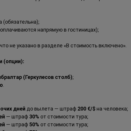
 (обязательна);
(оплачиваются напрямую в гостиницах);
что не указано в разделе «В стоимость включено».
 (опции):
ибралтар (Геркулесов столб)
;
о
.
бочих дней
 до вылета — штраф 
200 €/$
 на человека;
ей
 — штраф 
30%
 от стоимости тура;
ей
 — штраф 
50%
 от стоимости тура;