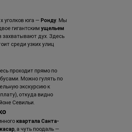
х уголков юга — 
Ронду
. Мы 
двое гигантским 
ущельем 
 захватывают дух. Здесь 
тоит среди узких улиц 
есь проходит прямо по 
бусами. Можно гулять по 
ельную экскурсию к 
плату), откуда видно 
йоне Севильи.
ко
инного 
квартала Санта-
касар
, а чуть поодаль — 