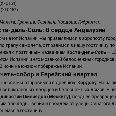
 (XFC151)
0 (XFC152)
Малага, Гранада, Севилья, Кордова, Гибралтар.
ста-дель-Соль: В сердце Андалузии
 на юг Испании, мы приземлимся в аэропорту горо
по трапу самолета, отправимся в нашу гостиницу по
ежья с поэтичным названием 
Коста-дель-Соль
 — «
гом Испании и его мозаикой белоснежных городков,
3 ночи на южном побережье Испании.
ечеть-собор и Еврейский квартал
 шоссе мы отправимся в древнюю 
Кордову
. Наша э
 великолепных дворцов и белоснежных домов. В цен
 династии Омейядов (Мескиту)
, позднее превращен
дим площадь Тверии и пройдем от улицы Синагоги д
немся в гостиницу.