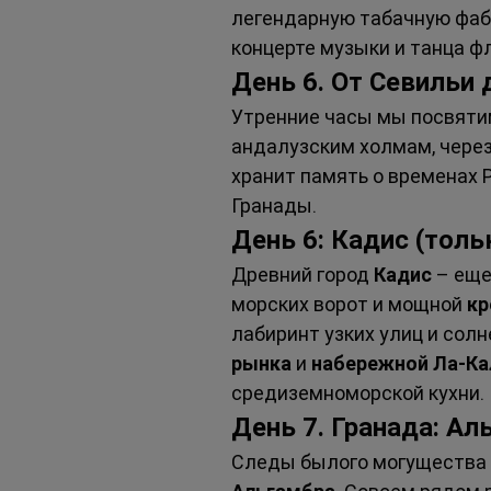
легендарную табачную фабр
концерте музыки и танца ф
День 6. От Севильи
Утренние часы мы посвятим
андалузским холмам, через
хранит память о временах 
Гранады.
День 6: Кадис (толь
Древний город 
Кадис
 – еще
морских ворот и мощной 
кр
лабиринт узких улиц и сол
рынка
 и 
набережной Ла-Ка
средиземноморской кухни.
День 7. Гранада: Ал
Следы былого могущества 