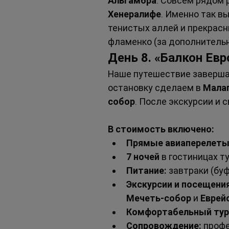
Альгамбра
. Совсем рядом
Хенералифе
. Именно так в
тенистых аллей и прекрасн
фламенко (за дополнительн
День 8. «Балкон Ев
Наше путешествие заверш
остановку сделаем в 
Мала
собор
. После экскурсии и
В стоимость включено:
Прямые авиаперелет
7 ночей
 в гостиницах т
Питание:
 завтраки (буф
Экскурсии и посещения
Мечеть-собор
 и 
Еврей
Комфортабельный тур
Сопровождение:
 проф