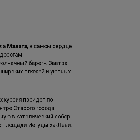
да 
Малага
, в самом сердце 
 дорогам 
Солнечный берег». Завтра 
 широких пляжей и уютных 
кскурсия пройдет по 
тре Старого города 
ную в католический собор. 
о площади Иегуды ха-Леви. 