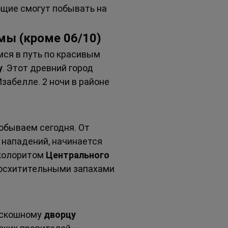
щие смогут побывать на 
лмы
(кроме 06/10)
ся в путь по красивым 
у
. Этот древний город 
забелле. 2 ночи в районе 
побываем сегодня. От 
т нападений, начинается 
 колоритом 
Центрального 
восхитительными запахами 
оскошному 
дворцу 