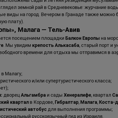
 расположены сады и летняя резиденция мусульманс
ыглядел земной рай в Средневековье: журчание воды
ые виды на город. Вечером в Гранаде также можно 
ую плату).
ропы», Малага — Тель-Авив
ается посещением площадки 
Балкон Европы
 на мор
ге
. Мы увидим 
крепость Алькасаба
, старый порт и 
 свободного времени для отдыха мы отправимся в аэ
ы
 в Малагу;
уристического и/или супертуристического класса;
ет);
:
 дворец 
Альгамбра
 и сады 
Хенералифе
, квартал 
Са
ский квартал
 в Кордове, 
Гибралтар
, 
Малага
, 
Коста-д
истический автобус
 для выполнения программы;
ессиональный русскоязычный гид из Израиля.