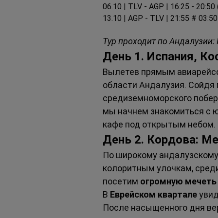
06.10 | TLV - AGP | 16:25 - 20:50
13.10 | AGP - TLV | 21:55 # 03:5
Тур проходит по Андалузии: 
День 1. Испания, Ко
Вылетев прямым авиарейсом
области Андалузия. Сойдя 
средиземноморского побер
мы начнем знакомиться с ю
кафе под открытым небом. 
День 2. Кордова: М
По широкому андалузскому
колоритным улочкам, среди
посетим 
огромную мечеть
В 
Еврейском квартале
 уви
После насыщенного дня вер